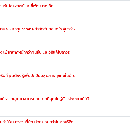
สำหรับโฮมสเตย์และที่พักขนาดเล็ก
าอาการ VS ลงทุน Sirena กำจัดต้นตอ อะไรคุ้มกว่า?
ึงแพ้อากาศหนักกว่าคนอื่น และวิธีแก้ไขถาวร
ริงที่คุณต้องรู้เพื่อปกป้องสุขภาพทุกคนในบ้าน
ุ่นทำลายคุณภาพการนอนโดยที่คุณไม่รู้ตัว Sirena แก้ได้
นทำให้คนทำงานที่บ้านป่วยบ่อยกว่าไปออฟฟิศ