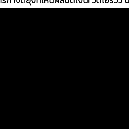
ารกำจัดยุงที่เห็นผลชัดเจน! วีดีโอรีวิว 