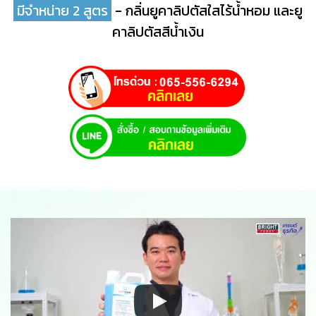
มีจำหน่าย 2 สูตร
- กลิ่นยูคาลิปตัสใสไร้น้ำหอม และยู
คาลิปตัสสีน้ำเงิน