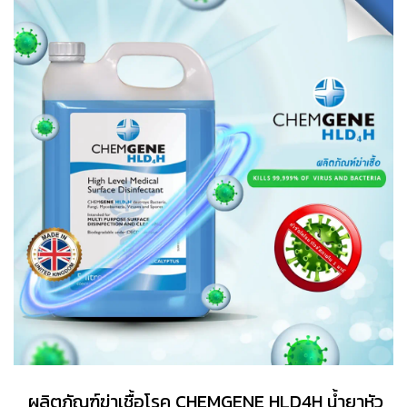
ผลิตภัณฑ์ฆ่าเชื้อโรค CHEMGENE HLD4H น้ำยาหัว