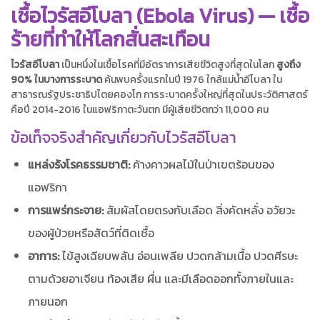
เชื้อไวรัสอีโบลา (Ebola Virus) — เชื้อ
ร้ายที่ทำให้โลกสั่นสะเทือน
ไวรัสอีโบลา
เป็นหนึ่งในเชื้อโรคที่มีอัตราการเสียชีวิตสูงที่สุดในโลก
สูงถึง
90% ในบางการระบาด
ค้นพบครั้งแรกในปี 1976 ใกล้แม่น้ำอีโบลา ใน
สาธารณรัฐประชาธิปไตยคองโก การระบาดครั้งใหญ่ที่สุดในประวัติศาสตร์
คือปี 2014-2016 ในแอฟริกาตะวันตก มีผู้เสียชีวิตกว่า 11,000 คน
ข้อเท็จจริงสำคัญเกี่ยวกับไวรัสอีโบลา
แหล่งรังโรคธรรมชาติ:
ค้างคาวผลไม้ในป่าเขตร้อนของ
แอฟริกา
การแพร่กระจาย:
สัมผัสโดยตรงกับเลือด สิ่งคัดหลั่ง อวัยวะ
ของผู้ป่วยหรือสัตว์ที่ติดเชื้อ
อาการ:
ไข้สูงเฉียบพลัน อ่อนเพลีย ปวดกล้ามเนื้อ ปวดศีรษะ
ตามด้วยอาเจียน ท้องเสีย ผื่น และมีเลือดออกทั้งภายในและ
ภายนอก