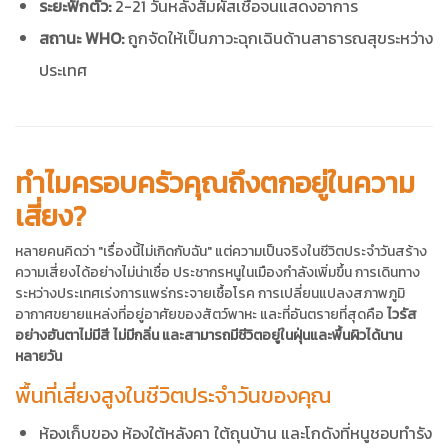
ระยะฟักตัว:
2-21 วันหลังสัมผัสเชื้อจนแสดงอาการ
สถานะ WHO:
ถูกจัดให้เป็นภาวะฉุกเฉินด้านสาธารณสุขระหว่าง
ประเทศ
ทำไมครอบครัวคุณถึงตกอยู่ในความ
เสี่ยง?
หลายคนคิดว่า "เรื่องนี้ไม่เกิดกับฉัน" แต่ความเป็นจริงในชีวิตประจำวันสร้าง
ความเสี่ยงได้อย่างไม่น่าเชื่อ ประชากรหนูในเมืองกำลังเพิ่มขึ้น การเดินทาง
ระหว่างประเทศเร่งการแพร่กระจายเชื้อโรค การเปลี่ยนแปลงสภาพภูมิ
อากาศขยายแหล่งที่อยู่อาศัยของสัตว์พาหะ และที่อันตรายที่สุดคือ
ไวรัส
อย่างฮันตาไม่มีสี ไม่มีกลิ่น และสามารถมีชีวิตอยู่ในฝุ่นและพื้นผิวได้นาน
หลายวัน
พื้นที่เสี่ยงสูงในชีวิตประจำวันของคุณ
ห้องเก็บของ ห้องใต้หลังคา ใต้ถุนบ้าน และโกดังที่หนูชอบทำรัง