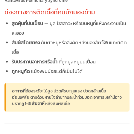
Hantavirus Pulmonary Syndrome
ช่องทางการติดเชื้อที่คนมักมองข้าม
สูดฝุ่นที่ปนเปื้อน
— มูล ปัสสาวะ หรือขนหนูที่แห้งกระจายเป็น
ละออง
สัมผัสโดยตรง
กับตัวหนูหรือสิ่งคัดหลั่งของสัตว์ฟันแทะที่ติด
เชื้อ
รับประทานอาหารหรือน้ำ
ที่ถูกมูลหนูปนเปื้อน
ถูกหนูกัด
แม้จะพบน้อยแต่ก็เป็นไปได้
อาการที่ต้องระวัง:
ไข้สูง ปวดศีรษะรุนแรง ปวดกล้ามเนื้อ
อ่อนเพลีย ตามด้วยหายใจลำบากและน้ำท่วมปอด อาการเหล่านี้อาจ
ปรากฏ
1-8 สัปดาห์
หลังสัมผัสเชื้อ