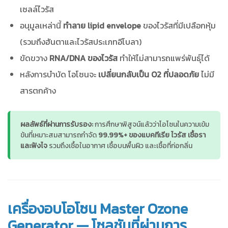
เซลล์ไวรัส
อนุมูลเหล่านี้
ทำลาย lipid envelope
ของไวรัสที่มีเปลือกหุ้ม
(รวมถึงฮันตาและไวรัสประเภทอีโบลา)
ขัดขวาง
RNA/DNA ของไวรัส
ทำให้ไม่สามารถแพร่พันธุ์ได้
หลังการบำบัด โอโซนจะ
เปลี่ยนกลับเป็น O2 ที่ปลอดภัย
ไม่มี
สารตกค้าง
ผลลัพธ์ที่ผ่านการรับรอง:
การศึกษาพิสูจน์แล้วว่าโอโซนในความเข้ม
ข้นที่เหมาะสมสามารถกำจัด
99.99%+ ของแบคทีเรีย ไวรัส เชื้อรา
และฟังไจ
รวมถึงเชื้อในอากาศ เชื้อบนพื้นผิว และเชื้อที่ก่อกลิ่น
เครื่องอบโอโซน Master Ozone
Generator — โซลูชันที่ผ่านการ