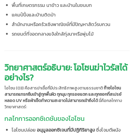
พื้นที่เกษตรกรรม นาข้าว และบ้านในชนบท
แคมป์ปิ้งและบ้านติดป่า
สำนักงานหรือครัวเชิงพาณิชย์ที่มีปัญหาสัตว์รบกวน
รถยนต์ที่จอดกลางแจ้งใกล้ทุ่งนาหรือพุ่มไม้
วิทยาศาสตร์อธิบาย: โอโซนฆ่าไวรัสได้
อย่างไร?
โอโซน (O3) คือสารฆ่าเชื้อที่มีประสิทธิภาพสูงตามธรรมชาติ
ก๊าซโอโซน
สามารถแทรกซึมเข้าสู่ทุกพื้นผิว ทุกมุม ทุกรอยแตก และทุกซอกที่สเปรย์
หลอด UV หรือผ้าเช็ดทำความสะอาดไม่สามารถเข้าถึงได้
นี่คือกลไกทาง
วิทยาศาสตร์:
กลไกการออกซิเดชันของโอโซน
โอโซนปล่อย
อนุมูลออกซิเจนที่มีปฏิกิริยาสูง
ซึ่งโจมตีผนัง