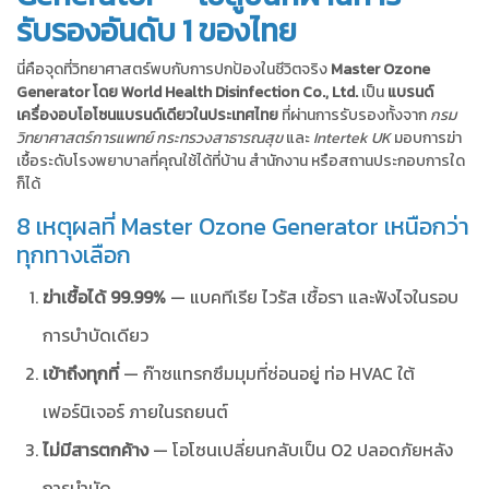
รับรองอันดับ 1 ของไทย
นี่คือจุดที่วิทยาศาสตร์พบกับการปกป้องในชีวิตจริง
Master Ozone
Generator โดย World Health Disinfection Co., Ltd.
เป็น
แบรนด์
เครื่องอบโอโซนแบรนด์เดียวในประเทศไทย
ที่ผ่านการรับรองทั้งจาก
กรม
วิทยาศาสตร์การแพทย์ กระทรวงสาธารณสุข
และ
Intertek UK
มอบการฆ่า
เชื้อระดับโรงพยาบาลที่คุณใช้ได้ที่บ้าน สำนักงาน หรือสถานประกอบการใด
ก็ได้
8 เหตุผลที่ Master Ozone Generator เหนือกว่า
ทุกทางเลือก
ฆ่าเชื้อได้ 99.99%
— แบคทีเรีย ไวรัส เชื้อรา และฟังไจในรอบ
การบำบัดเดียว
เข้าถึงทุกที่
— ก๊าซแทรกซึมมุมที่ซ่อนอยู่ ท่อ HVAC ใต้
เฟอร์นิเจอร์ ภายในรถยนต์
ไม่มีสารตกค้าง
— โอโซนเปลี่ยนกลับเป็น O2 ปลอดภัยหลัง
การบำบัด