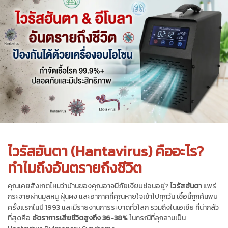
ไวรัสฮันตา (Hantavirus) คืออะไร?
ทำไมถึงอันตรายถึงชีวิต
คุณเคยสังเกตไหมว่าบ้านของคุณอาจมีภัยเงียบซ่อนอยู่?
ไวรัสฮันตา
แพร่
กระจายผ่านมูลหนู ฝุ่นผง และอากาศที่คุณหายใจเข้าไปทุกวัน เชื้อนี้ถูกค้นพบ
ครั้งแรกในปี 1993 และมีรายงานการระบาดทั่วโลก รวมถึงในเอเชีย ที่น่ากลัว
ที่สุดคือ
อัตราการเสียชีวิตสูงถึง 36-38%
ในกรณีที่ลุกลามเป็น