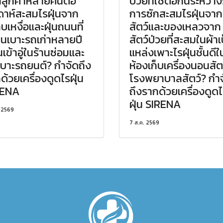
ลูกค้าหลายคันต่อ
ป่วยที่ใช้ต่อกันระหว่า
ดาห์สะสมไรฝุ่นจาก
การซักสะสมไรฝุ่นจา
บเหงื่อและฝุ่นถนนที่
สัตว์และของเหลวจาก
ในเบาะรถเก่าหลายปี
สัตว์ป่วยที่สะสมในผ้าเ
นเข้าอู่ในร้านซ่อมและ
แหล่งเพาะไรฝุ่นชั้นดีใ
มเบาะรถยนต์? กำจัดถึง
ห้องเก็บเครื่องนอนสัต
ด้วยเครื่องดูดไรฝุ่น
โรงพยาบาลสัตว์? กำ
RENA
ถึงรากด้วยเครื่องดูด
ฝุ่น SIRENA
. 2569
7 ส.ค. 2569