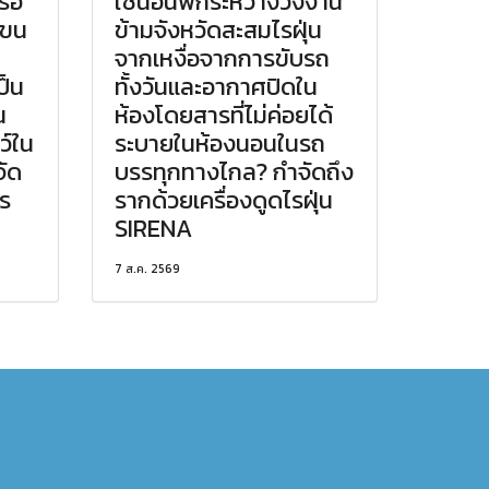
งรอ
ใช้นอนพักระหว่างวิ่งงาน
กขน
ข้ามจังหวัดสะสมไรฝุ่น
จากเหงื่อจากการขับรถ
ป็น
ทั้งวันและอากาศปิดใน
น
ห้องโดยสารที่ไม่ค่อยได้
ว์ใน
ระบายในห้องนอนในรถ
จัด
บรรทุกทางไกล? กำจัดถึง
ไร
รากด้วยเครื่องดูดไรฝุ่น
SIRENA
7 ส.ค. 2569