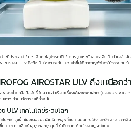
ถประนีประนอมได้ การเลือกใช้อุปกรณ์ที่ได้มาตรฐานระดับสากลจึงเป็นหัวใจสำค
OSTAR ULV ซึ่งถือเป็นไอเทมระดับแนวหน้าที่ผู้เชี่ยวชาญทั่วโลกให้การยอมรับ 
IROFOG AIROSTAR ULV ถึงเหนือกว่าร
ละอองน้ำยาคือปัจจัยชี้วัดความสำเร็จ
เครื่องพ่นละอองฝอย
รุ่น AIROSTAR จา
นเก่าๆ ด้วยนวัตกรรมที่ล้ำสมัย
อย ULV เทคโนโลยีระดับโลก
olume) รุ่นนี้ ใช้มอเตอร์ประสิทธิภาพสูงที่ทนทานต่อการใช้งานหนัก สามารถผ
น และแทรกซึมเข้าสู่ทุกซอกทุกมุมที่เข้าถึงยากได้อย่างสมบูรณ์แบบ