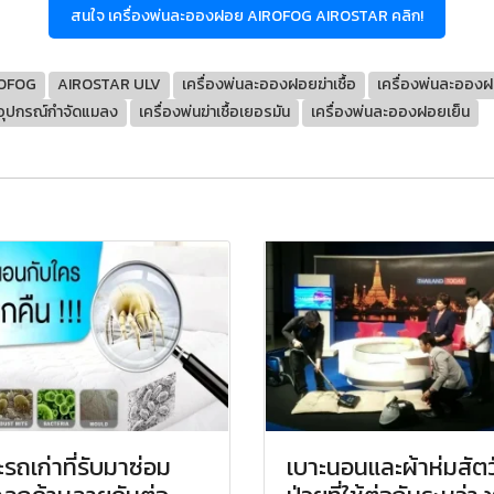
สนใจ เครื่องพ่นละอองฝอย AIROFOG AIROSTAR คลิก!
OFOG
AIROSTAR ULV
เครื่องพ่นละอองฝอยฆ่าเชื้อ
เครื่องพ่นละอองฝ
อุปกรณ์กำจัดแมลง
เครื่องพ่นฆ่าเชื้อเยอรมัน
เครื่องพ่นละอองฝอยเย็น
ะรถเก่าที่รับมาซ่อม
เบาะนอนและผ้าห่มสัตว