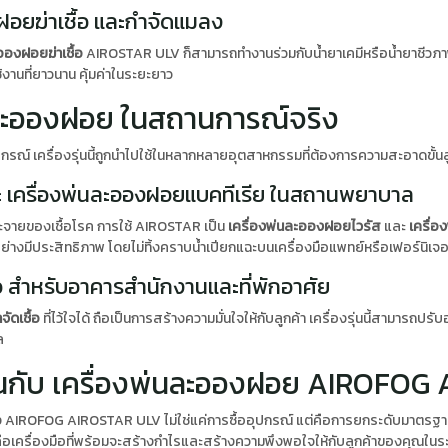
ฝอยฆ่าเชื้อ และกำจัดแมลง
อองฝอยฆ่าเชื้อ
AIROSTAR ULV ก็สามารถทำงานร่วมกับน้ำยาเคมีหรือน้ำยาชีวภาพ
้งานที่ยาวนาน คุ้มค่าในระยะยาว
่นละอองฝอย ในสถานการณ์จริง
รณ์ เครื่องรุ่นนี้ถูกนำไปใช้ในหลากหลายอุตสาหกรรมที่ต้องการความสะอาดขั้น
และ เครื่องพ่นละอองฝอยแบคทีเรีย ในสถานพยาบาล
ระจายของเชื้อโรค การใช้ AIROSTAR เป็น
เครื่องพ่นละอองฝอยไวรัส
และ
เครื่
ย่างมีประสิทธิภาพ โดยไม่ทิ้งคราบน้ำเปียกแฉะบนเครื่องมือแพทย์หรือเฟอร์นิเจอ
้อ สำหรับอาคารสำนักงานและที่พักอาศัย
ัดเชื้อ
ที่ไว้ใจได้ ถือเป็นการสร้างความมั่นใจให้กับลูกค้า เครื่องรุ่นนี้สามาร
ล
ุนกับ เครื่องพ่นละอองฝอย AIROFOG
ง AIROFOG AIROSTAR ULV ไม่ใช่แค่การซื้ออุปกรณ์ แต่คือการยกระดับมาตรฐานก
่คือเครื่องมือที่พร้อมจะสร้างกำไรและสร้างความพึงพอใจให้กับลูกค้าของคุณใน