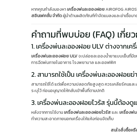
หากคุณกำลังมองหา
เครื่องพ่นละอองฝอย
AIROFOG AIROSTAR
สอินเฟคชั่น จำกัด
ผู้นำด้านผลิตภัณฑ์กำจัดแมลงและฆ่าเชื้อ
คำถามที่พบบ่อย (FAQ) เกี่ย
1. เครื่องพ่นละอองฝอย ULV ต่างจากเครื
เครื่องพ่นละอองฝอย ULV
จะปล่อยละอองน้ำยาแบบเย็นที่มีข
การฉีดพ่นภายในอาคาร โรงพยาบาล และออฟฟิศ
2. สามารถใช้เป็น เครื่องพ่นละอองฝอยฆ่าเชื้
สามารถใช้ได้ แต่เพื่อความปลอดภัยสูงสุด ควรเคลียร์คนและสั
ระบุไว้ ก่อนอนุญาตให้กลับเข้าพื้นที่ตามปกติ
3. เครื่องพ่นละอองฝอยไวรัส รุ่นนี้ต้องด
หลังจากการใช้งาน
เครื่องพ่นละอองฝอยไวรัส
และ
เครื่องพ
ทำความสะอาดภายนอกเครื่องให้แห้งก่อนจัดเก็บ
สนใจสั่งซื้อห