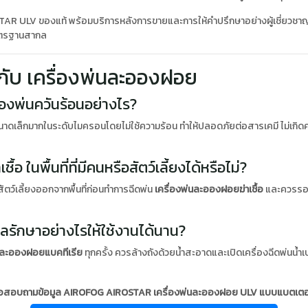
 ULV ของแท้ พร้อมบริการหลังการขายและการให้คำปรึกษาอย่างผู้เชี่ยวชาญ ส
มาตรฐานสากล
วกับ เครื่องพ่นละอองฝอย
่องพ่นควันร้อนอย่างไร?
นาดเล็กมากในระดับไมครอนโดยไม่ใช้ความร้อน ทำให้ปลอดภัยต่อสารเคมี ไม่เกิ
อ ในพื้นที่ที่มีคนหรือสัตว์เลี้ยงได้หรือไม่?
ตว์เลี้ยงออกจากพื้นที่ก่อนทำการฉีดพ่น
เครื่องพ่นละอองฝอยฆ่าเชื้อ
และควรรอใ
ูแลรักษาอย่างไรให้ใช้งานได้นาน?
่นละอองฝอยแบคทีเรีย
ทุกครั้ง ควรล้างถังด้วยน้ำสะอาดและเปิดเครื่องฉีดพ่นน้ำเ
รือสอบถามข้อมูล AIROFOG AIROSTAR เครื่องพ่นละอองฝอย ULV แบบแบตเตอรี่ เพิ่