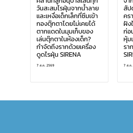
คลานที่ลูกอนุบาลเล่นทุก
จาก
วันสะสมไรฝุ่นจากน้ำลาย
สัป
และเหงื่อเด็กเล็กที่ซึมเข้า
ครา
กองตุ๊กตาโดยไม่เคยได้
ฝัง
ตากแดดในมุมเก็บของ
ก่อ
เล่นตุ๊กตาในห้องเด็ก?
หุ้
กำจัดถึงรากด้วยเครื่อง
ราก
ดูดไรฝุ่น SIRENA
SI
7 ส.ค. 2569
7 ส.ค