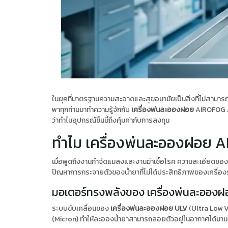
ในยุคที่มาตรฐานความสะอาดและสุขอนามัยเป็นสิ่งที่ไม่สามาร
พาทุกท่านมาทำความรู้จักกับ
เครื่องพ่นละอองฝอย
AIROFOG AIR
ว่าทำไมอุปกรณ์ชิ้นนี้ถึงคุ้มค่ากับการลงทุน
ทำไม เครื่องพ่นละอองฝอย A
เมื่อพูดถึงงานกำจัดแมลงและงานฆ่าเชื้อโรค ความละเอียดของ
ปัญหาการกระจายตัวของน้ำยาที่ไม่ได้ประสิทธิภาพของเครื่องรุ่
มอเตอร์ทรงพลังของ เครื่องพ่นละอองฝ
ระบบขับเคลื่อนของ
เครื่องพ่นละอองฝอย ULV
(Ultra Low V
(Micron) ทำให้ละอองน้ำยาสามารถลอยตัวอยู่ในอากาศได้นานขึ้