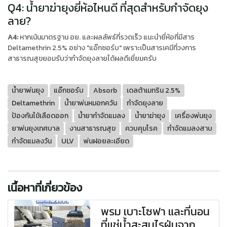
Q4: น้ำยาฆ่ายุงยี่ห้อไหนดี ที่สุดสำหรับกำจัดยุง
ลาย?
A4:
หากเน้นมาตรฐาน อย. และผลลัพธ์ที่รวดเร็ว แนะนำยี่ห้อที่มีสาร
Deltamethrin 2.5% อย่าง "แอ๊กซอร์บ" เพราะเป็นสารเคมีที่วงการ
สาธารณสุขยอมรับว่ากำจัดยุงลายได้ผลดีเยี่ยมครับ
น้ำยาพ่นยุง
แอ๊กซอร์บ
Absorb
เดลต้าเมทริน 2.5%
Deltamethrin
น้ำยาพ่นหมอกควัน
กำจัดยุงลาย
ป้องกันไข้เลือดออก
น้ำยากำจัดแมลง
น้ำยาฆ่ายุง
เครื่องพ่นยุง
ยาพ่นยุงเทศบาล
งานสาธารณสุข
ควบคุมโรค
กำจัดแมลงสาบ
กำจัดแมลงวัน
ULV
พ่นฝอยละเอียด
เนื้อหาที่เกี่ยวข้อง
พรม เบาะโซฟา และที่นอน
ที่แช่น้ำสะสมไรฝุ่นจาก