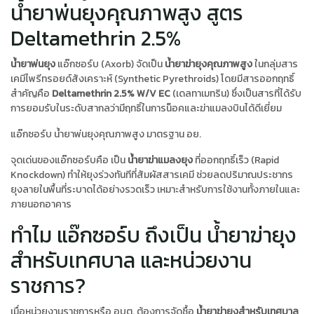
น้ำยาพ่นยุงคุณภาพสูง สูตร
Deltamethrin 2.5%
น้ำยาพ่นยุง
แอ๊กซอร์บ (Axorb) จัดเป็น
น้ำยาฆ่ายุงคุณภาพสูง
ในกลุ่มสาร
เคมีไพรีทรอยด์สังเคราะห์ (Synthetic Pyrethroids) โดยมีสารออกฤทธิ์
สำคัญคือ
Deltamethrin 2.5% W/V EC
(เดลทาเมทริน) ซึ่งเป็นสารที่ได้รับ
การยอมรับในระดับสากลว่ามีฤทธิ์ในการน็อคและฆ่าแมลงบินได้ดีเยี่ยม
แอ๊กซอร์บ น้ำยาพ่นยุงคุณภาพสูง มาตรฐาน อย.
จุดเด่นของแอ๊กซอร์บคือ เป็น
น้ำยาฆ่าแมลงยุง
ที่ออกฤทธิ์เร็ว (Rapid
Knockdown) ทำให้ยุงร่วงทันทีที่สัมผัสสารเคมี ช่วยลดปริมาณประชากร
ยุงลายในพื้นที่ระบาดได้อย่างรวดเร็ว เหมาะสำหรับการใช้งานทั้งภายในและ
ภายนอกอาคาร
ทำไม แอ๊กซอร์บ ถึงเป็น น้ำยาฆ่ายุง
สำหรับเทศบาล และหน่วยงาน
ราชการ?
เมื่อหน่วยงานราชการหรือ อบต. ต้องการจัดซื้อ
น้ำยาฆ่ายุงสำหรับเทศบาล