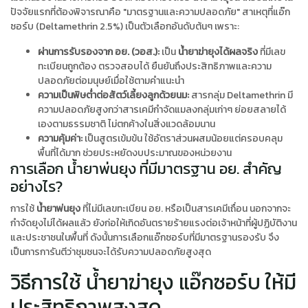
ปัจจัยแรกที่ต้องพิจารณาคือ "มาตรฐานและความปลอดภัย" สาเหตุที่แอ๊ก
ซอร์บ (Deltamethrin 2.5%) เป็นตัวเลือกอันดับต้นๆ เพราะ:
ผ่านการรับรองจาก อย. (วอส.):
เป็น
น้ำยาฆ่ายุงได้ผลจริง
ที่มีเลข
ทะเบียนถูกต้อง ตรวจสอบได้ ยืนยันถึงประสิทธิภาพและความ
ปลอดภัยต่อมนุษย์เมื่อใช้ตามคำแนะนำ
ความเป็นพิษต่ำต่อสัตว์เลี้ยงลูกด้วยนม:
สารกลุ่ม Deltamethrin มี
ความปลอดภัยสูงกว่าสารเคมีกำจัดแมลงกลุ่มเก่าๆ ย่อยสลายได้
เองตามธรรมชาติ ไม่ตกค้างในสิ่งแวดล้อมนาน
ความคุ้มค่า:
เป็นสูตรเข้มข้น ใช้อัตราส่วนผสมน้อยแต่ครอบคลุม
พื้นที่ได้มาก ช่วยประหยัดงบประมาณของหน่วยงาน
การเลือก น้ำยาพ่นยุง ที่มีมาตรฐาน อย. สำคัญ
อย่างไร?
การใช้
น้ำยาพ่นยุง
ที่ไม่มีเลขทะเบียน อย. หรือเป็นสารเคมีเถื่อน นอกจากจะ
กำจัดยุงไม่ได้ผลแล้ว ยังก่อให้เกิดอันตรายร้ายแรงต่อเจ้าหน้าที่ผู้ปฏิบัติงาน
และประชาชนในพื้นที่ ดังนั้นการเลือกแอ๊กซอร์บที่มีมาตรฐานรองรับ จึง
เป็นการการันตีว่าชุมชนจะได้รับความปลอดภัยสูงสุด
วิธีการใช้ น้ำยาฆ่ายุง แอ๊กซอร์บ ให้มี
ประสิทธิภาพสูงสุด