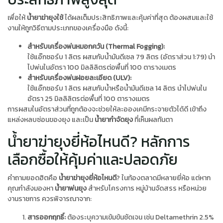
เพื่อให้
น้ำยาฆ่ายุงใช้
ได้ผลเต็มประสิทธิภาพและคุ้มค่าที่สุด ต้องผสมและใช้
งานให้ถูกวิธีตามประเภทของเครื่องมือ ดังนี้:
สำหรับเครื่องพ่นหมอกควัน (Thermal Fogging):
ใช้แอ๊กซอร์บ 1 ลิตร ผสมกับน้ำมันดีเซล 79 ลิตร (อัตราส่วน 1:79) นำ
ไปพ่นในอัตรา 100 มิลลิลิตรต่อพื้นที่ 100 ตารางเมตร
สำหรับเครื่องพ่นฝอยละเอียด (ULV):
ใช้แอ๊กซอร์บ 1 ลิตร ผสมกับน้ำหรือน้ำมันดีเซล 14 ลิตร นำไปพ่นใน
อัตรา 25 มิลลิลิตรต่อพื้นที่ 100 ตารางเมตร
การผสมในอัตราส่วนที่ถูกต้องจะช่วยให้ละอองเคมีกระจายตัวได้ดี เข้าถึง
แหล่งหลบซ่อนของยุง และเป็น
น้ำยากำจัดยุง
ที่เห็นผลทันตา
น้ำยาฆ่ายุงยี่ห้อไหนดี? หลักการ
เลือกซื้อให้คุ้มค่าและปลอดภัย
คำถามยอดฮิตคือ
น้ำยาฆ่ายุงยี่ห้อไหนดี
? ในท้องตลาดมีหลายยี่ห้อ แต่หาก
คุณกำลังมองหา
น้ำยาพ่นยุง
สำหรับโครงการ หมู่บ้านจัดสรร หรือหน่วย
งานราชการ ควรพิจารณาจาก:
สารออกฤทธิ์:
ต้องระบุความเข้มข้นชัดเจน เช่น Deltamethrin 2.5%