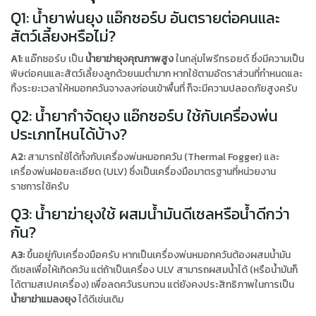
Q1: น้ำยาพ่นยุง แอ๊กซอร์บ อันตรายต่อคนและ
สัตว์เลี้ยงหรือไม่?
A1:
แอ๊กซอร์บ เป็น
น้ำยาฆ่ายุงคุณภาพสูง
ในกลุ่มไพรีทรอยด์ ซึ่งมีความเป็น
พิษต่อคนและสัตว์เลี้ยงลูกด้วยนมต่ำมาก หากใช้ตามอัตราส่วนที่กำหนดและ
ทิ้งระยะเวลาให้หมอกควันจางลงก่อนเข้าพื้นที่ ก็จะมีความปลอดภัยสูงครับ
Q2: น้ำยากำจัดยุง แอ๊กซอร์บ ใช้กับเครื่องพ่น
ประเภทไหนได้บ้าง?
A2:
สามารถใช้ได้ทั้งกับเครื่องพ่นหมอกควัน (Thermal Fogger) และ
เครื่องพ่นฝอยละเอียด (ULV) ซึ่งเป็นเครื่องมือมาตรฐานที่หน่วยงาน
ราชการใช้ครับ
Q3: น้ำยาฆ่ายุงใช้ ผสมน้ำมันดีเซลหรือน้ำดีกว่า
กัน?
A3:
ขึ้นอยู่กับเครื่องมือครับ หากเป็นเครื่องพ่นหมอกควันต้องผสมน้ำมัน
ดีเซลเพื่อให้เกิดควัน แต่ถ้าเป็นเครื่อง ULV สามารถผสมน้ำได้ (หรือน้ำมันก็
ได้ตามสเปคเครื่อง) เพื่อลดควันรบกวน แต่ยังคงประสิทธิภาพในการเป็น
น้ำยาฆ่าแมลงยุง
ได้ดีเช่นเดิม