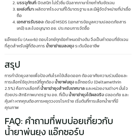
บรรจุภัณฑ์:
ปิดสนิท ไม่รั่วซึม มีฉลากภาษาไทยกำกับชัดเจน
แหล่งที่มา:
ผลิตจากโรงงานที่ได้มาตรฐาน และมีผู้จัดจำหน่ายที่น่าเชื่อ
ถือ
เอกสารรับรอง:
ต้องมี MSDS (เอกสารข้อมูลความปลอดภัยสาร
เคมี) และใบอนุญาต อย. ประกอบการจัดซื้อ
แอ๊กซอร์บ (Axorb) ตอบโจทย์ทุกข้อกำหนดข้างต้น จึงเป็นคำตอบที่ชัดเจน
ที่สุดสำหรับผู้ที่ต้องการ
น้ำยาฆ่าแมลงยุง
ระดับมืออาชีพ
สรุป
การกำจัดยุงลายเพื่อป้องกันโรคไข้เลือดออก ต้องอาศัยความร่วมมือและ
การเลือกใช้อุปกรณ์ที่ถูกต้อง
น้ำยาพ่นยุง
แอ๊กซอร์บ (Deltamethrin
2.5%) คือทางเลือกที่
น้ำยาฆ่ายุงสำหรับเทศบาล
และหน่วยงานต่างๆ มั่นใจ
ด้วยประสิทธิภาพมาตรฐาน อย. ที่เป็น
น้ำยาฆ่ายุงได้ผลจริง
ปลอดภัย และ
คุ้มค่า หากคุณต้องการหยุดวงจรโรคร้าย เริ่มต้นที่การเลือกน้ำยาที่มี
คุณภาพ
FAQ: คำถามที่พบบ่อยเกี่ยวกับ
น้ำยาพ่นยุง แอ๊กซอร์บ