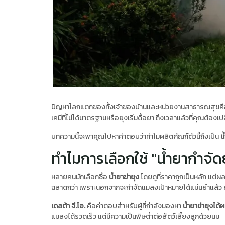
ปัญหาโลกแตกของทั้งเจ้าของบ้านและหน่วยงานสาธารณสุขคือ 
เคมีที่ไม่ได้มาตรฐานหรือยุงเริ่มดื้อยา ถึงเวลาแล้วที่คุณต้องเป
บทความนี้จะพาคุณไปหาคำตอบว่าทำไมผลิตภัณฑ์ตัวนี้ถึงเป็น
น
ทำไมการเลือกใช้ "น้ำยากำจัด
หลายคนมักเลือกซื้อ
น้ำยาฆ่ายุง
โดยดูที่ราคาถูกเป็นหลัก แต่ผ
ฉลาดกว่า เพราะนอกจากจะกำจัดแมลงเป้าหมายได้แม่นยำแล้ว ยั
เดลต้า จี.โอ.
คือคำตอบสำหรับผู้ที่กำลังมองหา
น้ำยาฆ่ายุงได้
แมลงได้รวดเร็ว แต่มีความเป็นพิษต่ำต่อสัตว์เลี้ยงลูกด้วยนม