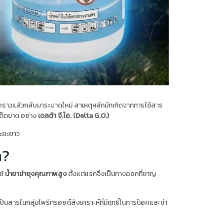
ราวแล้วกลับมาระบาดใหม่ สาเหตุหลักมักเกิดจากการใช้สาร
เด็ดขาด อย่าง
เดลต้า จี.โอ. (Delta G.O.)
ระยะยาว
ด?
ช้
น้ำยาฆ่ายุงคุณภาพสูง
ตั้งแต่แรกจึงเป็นทางออกที่ชาญ
เป็นสารในกลุ่มไพรีทรอยด์สังเคราะห์ที่มีฤทธิ์ในการน็อคและฆ่า