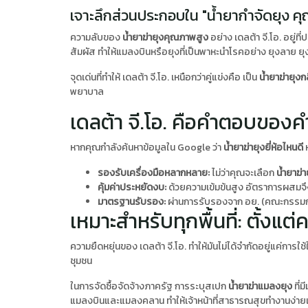
เจาะลึกส่วนประกอบใน "น้ำยากำจัดยุง คุ
ความลับของ
น้ำยาฆ่ายุงคุณภาพสูง
อย่าง เดลต้า จี.โอ. อยู
สัมผัส ทำให้แมลงบินหรือยุงที่เป็นพาหะนำโรคอย่าง ยุงลาย
จุดเด่นที่ทำให้ เดลต้า จี.โอ. เหนือกว่าคู่แข่งคือ เป็น
น้ำยาฆ่ายุงกล
พยาบาล
เดลต้า จี.โอ. คือคำตอบของคำถ
หากคุณกำลังค้นหาข้อมูลใน Google ว่า
น้ำยาฆ่ายุงยี่ห้อไหนดี
ห
รองรับเครื่องมือหลากหลาย:
ไม่ว่าคุณจะเลือก
น้ำยาฆ่า
คุ้มค่าประหยัดงบ:
ด้วยความเข้มข้นสูง อัตราการผสมจึงใ
มาตรฐานรับรอง:
ผ่านการรับรองจาก อย. (คณะกรรมก
เหมาะสำหรับทุกพื้นที่: ตั้งแ
ความยืดหยุ่นของ เดลต้า จี.โอ. ทำให้มันไม่ได้จำกัดอยู่แค่การใช้ใ
ชุมชน
ในการจัดซื้อจัดจ้างภาครัฐ การระบุสเปก
น้ำยาฆ่าแมลงยุง
ที่
แมลงบินและแมลงคลาน ทำให้เจ้าหน้าที่สาธารณสุขทำงานง่