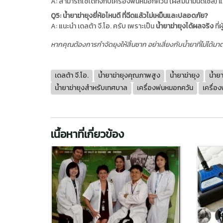
A: สามารถใช้ได้ทั้งกับเครื่องพ่นหมอกควัน (ผสมน้ำมันดีเซล
Q5: น้ำยาฆ่ายุงยี่ห้อไหนดี ที่ฉีดแล้วไม่เหม็นและปลอดภัย?
A: แนะนำ เดลต้า จี.โอ. ครับ เพราะเป็น
น้ำยาฆ่ายุงได้ผลจริง
ที่
หากคุณต้องการกำจัดยุงให้สิ้นซาก อย่าเสี่ยงกับน้ำยาที่ไม่ได้ม
เดลต้า จี.โอ.
น้ำยาฆ่ายุงคุณภาพสูง
น้ำยาฆ่ายุง
น้ำย
น้ำยาฆ่ายุงสำหรับเทศบาล
เครื่องพ่นหมอกควัน
เครื่อ
เนื้อหาที่เกี่ยวข้อง