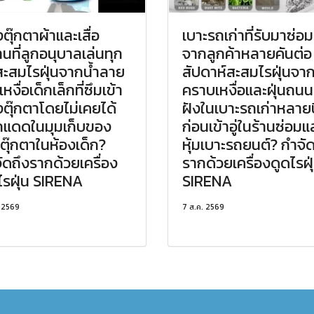
ตุ๊กตาผ้าและเสื่อ
เบาะรถเก่าที่รับมาซ่อม
นที่ลูกอนุบาลเล่นทุก
จากลูกค้าหลายคันต่อ
สะสมไรฝุ่นจากน้ำลาย
สัปดาห์สะสมไรฝุ่นจา
หงื่อเด็กเล็กที่ซึมเข้า
คราบเหงื่อและฝุ่นถนนท
ตุ๊กตาโดยไม่เคยได้
ฝังในเบาะรถเก่าหลายป
แดดในมุมเก็บของ
ก่อนเข้าอู่ในร้านซ่อมแ
นตุ๊กตาในห้องเด็ก?
หุ้มเบาะรถยนต์? กำจั
ัดถึงรากด้วยเครื่อง
รากด้วยเครื่องดูดไรฝุ
ไรฝุ่น SIRENA
SIRENA
. 2569
7 ส.ค. 2569