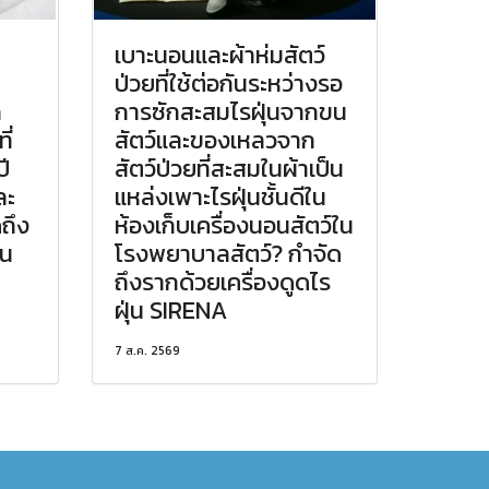
เบาะนอนและผ้าห่มสัตว์
ป่วยที่ใช้ต่อกันระหว่างรอ
ก
การซักสะสมไรฝุ่นจากขน
ี่
สัตว์และของเหลวจาก
ี
สัตว์ป่วยที่สะสมในผ้าเป็น
ละ
แหล่งเพาะไรฝุ่นชั้นดีใน
ดถึง
ห้องเก็บเครื่องนอนสัตว์ใน
่น
โรงพยาบาลสัตว์? กำจัด
ถึงรากด้วยเครื่องดูดไร
ฝุ่น SIRENA
7 ส.ค. 2569