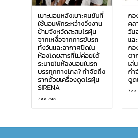
เบาะนอนหลังเบาะคนขับที่
กอง
ใช้นอนพักระหว่างวิ่งงาน
คลา
ข้ามจังหวัดสะสมไรฝุ่น
วัน
จากเหงื่อจากการขับรถ
และเ
ทั้งวันและอากาศปิดใน
กอง
ห้องโดยสารที่ไม่ค่อยได้
ตาก
ระบายในห้องนอนในรถ
เล่
บรรทุกทางไกล? กำจัดถึง
กำจ
รากด้วยเครื่องดูดไรฝุ่น
ดูด
SIRENA
7 ส.ค
7 ส.ค. 2569