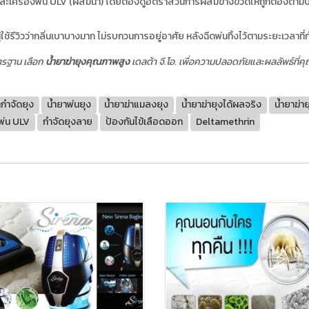
) และเครื่องพ่น ULV (ผสมน้ำ) โดยต้องดูอัตราส่วนการผสมข้างขวดให้ถูกต้องตามป
ผู้ใช้รีวิวว่ากลิ่นเบาบางมาก ไม่รบกวนการอยู่อาศัย หลังฉีดพ่นทิ้งไว้ตามระยะเวลาที
าตรฐาน เลือก
น้ำยาฆ่ายุงคุณภาพสูง
เดลต้า จี.โอ. เพื่อความปลอดภัยและผลลัพธ์ที่คุณ
ากำจัดยุง
น้ำยาพ่นยุง
น้ำยาฆ่าแมลงยุง
น้ำยาฆ่ายุงได้ผลจริง
น้ำยาฆ่าย
งพ่น ULV
กำจัดยุงลาย
ป้องกันไข้เลือดออก
Deltamethrin