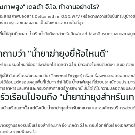
ณภาพสูง" เดลต้า จี.โอ. ทำงานอย่างไร?
่ที่ประสิทธิภาพของสาร Deltamethrin 0.5% W/V (หรือตามความเข้มข้นที่ระบุข้า
 ยุงรำคาญ และแมลงสาบ เป็นอัมพาตและตายในที่สุด
ิ่นไม่ฉุน
เมื่อผสมน้ำหรือน้ำมันดีเซลสำหรับฉีดพ่น จะไม่ส่งกลิ่นรบกวนจนแสบจมูก ท
ามว่า "น้ำยาฆ่ายุงยี่ห้อไหนดี"
รือแบรนด์ไหนที่มืออาชีพเลือกใช้ เดลต้า จี.โอ. มักจะติดโผอันดับต้นๆ เสมอ ด้วยเห
ยุงใช้
กับเครื่องพ่นหมอกควัน (Thermal Fogger) หรือเครื่องพ่นละอองฝอยละเอี
ช้น้อยแต่ครอบคลุมพื้นที่ได้มาก ทำให้เป็น
น้ำยาพ่นยุง
ที่ช่วยประหยัดงบประมาณ
ารอาหารและยา) และกรมวิทยาศาสตร์การแพทย์ มั่นใจได้ในความปลอดภัยและป
ต่ครัวเรือนไปจนถึง "น้ำยาฆ่ายุงสำหรับ
นบ้านเรือนเท่านั้น แต่ยังเป็น
น้ำยาฆ่ายุงสำหรับเทศบาล
และองค์การบริหารส่วนตำ
มีมาตรฐานรองรับเป็นเรื่องสำคัญมาก ซึ่ง เดลต้า จี.โอ. ตอบโจทย์ทั้งเรื่อง
ายและประชาชนพึงพอใจ