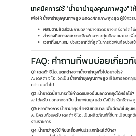
เทคนิคการใช้ "น้ำยาฆ่ายุงคุณภาพสูง" ให
เพื่อให้
น้ำยาฆ่ายุงคุณภาพสูง
แสดงศักยภาพสูงสุด ผู้ใช้ควรปฏ
ผสมตามสัดส่วน:
อ่านฉลากข้างขวดอย่างเคร่งครัด ไม่ค
สำรวจทิศทางลม:
ขณะฉีดพ่นควรอยู่เหนือลมเสมอ เพื่อ
เวลาที่เหมาะสม:
ช่วงเวลาที่ดีที่สุดในการฉีดพ่นคือช่วงเช
FAQ: คำถามที่พบบ่อยเกี่ยวกับ
Q1: เดลต้า จี.โอ. แตกต่างจากน้ำยาฆ่ายุงทั่วไปอย่างไร?
A: เดลต้า จี.โอ. จัดเป็น
น้ำยาฆ่ายุงคุณภาพสูง
ที่ใช้สารออกฤทธ
กว่าแบบทั่วไป
Q2: น้ำยาตัวนี้สามารถใช้กำจัดแมลงอื่นนอกจากยุงได้หรือไม่?
A: ได้ครับ นอกจากจะเป็น
น้ำยาพ่นยุง
แล้ว ยังมีประสิทธิภาพส
Q3: หากต้องการ น้ำยาฆ่ายุงสำหรับเทศบาล เพื่อฉีดพ่นในชุมชน
A: มีครบถ้วนครับ เดลต้า จี.โอ. เป็นผลิตภัณฑ์ที่ขึ้นทะเบีย
งานราชการ
Q4: น้ำยาฆ่ายุงใช้ กับเครื่องพ่นประเภทไหนได้บ้าง?