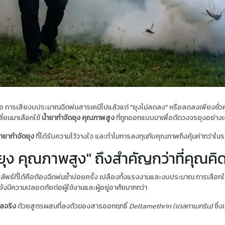
การเสียงบประมาณฉีดพ่นสารเคมีไปแล้วแต่ "ยุงไม่ลดลง" หรือลดลงเพียงชั่วค
ลี่ยนมาเลือกใช้
น้ำยากำจัดยุง คุณภาพสูง
ที่ถูกออกแบบมาเพื่อตัดวงจรยุงอย่าง
้ำยากำจัดยุง
ที่ได้รับความไว้วางใจ และทำไมการลงทุนกับคุณภาพถึงคุ้มค่ากว่าใน
ยุง คุณภาพสูง" ถึงสำคัญกว่าที่คุณคิ
ลลัพธ์ที่ได้คือต้องฉีดพ่นซ้ำบ่อยครั้ง เปลืองทั้งแรงงานและงบประมาณ การเลือกใ
งมีความปลอดภัยต่อผู้ใช้งานและผู้อยู่อาศัยมากกว่า
ผลจริง
ด้วยสูตรผสมที่ลงตัวของสารออกฤทธิ์
Deltamethrin (เดลทาเมทริน)
ซึ่ง