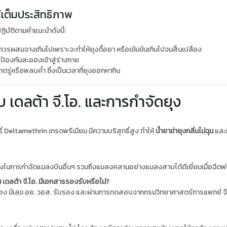
้เต็มประสิทธิภาพ
ิบัติตามคำแนะนำดังนี้:
วรผสมจางเกินไปเพราะจะทำให้ยุงดื้อยา หรือเข้มข้นเกินไปจนสิ้นเปลือง
ป้องกันละอองเข้าสู่ร่างกาย
้าตรู่หรือพลบค่ำ ซึ่งเป็นเวลาที่ยุงออกหากิน
 เดลต้า จี.โอ. และการกำจัดยุง
ิ์ Deltamethrin เกรดพรีเมียม มีความบริสุทธิ์สูง ทำให้
น้ำยาฆ่ายุงกลิ่นไม่ฉุน
และม
ูงในการกำจัดแมลงบินอื่นๆ รวมถึงแมลงคลานอย่างแมลงสาบได้ดีเยี่ยมเมื่อฉีดพ
 เดลต้า จี.โอ. มีเอกสารรองรับหรือไม่?
นถูกต้อง มีเลข อย. วอส. รับรอง และผ่านการทดสอบจากกรมวิทยาศาสตร์การแพทย์ จึ