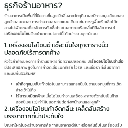
ธุรกิจร้านอาหาร?
ร้านอาหารเป็นพื้นที่ที่มีความชื้นสูง มีกลิ่นจากวัตถุดิบ และมีการหมุนเวียนของ
ลูกค้าตลอดเวลา การทำความสะอาดแบบเดิมๆ เช่น การถูพื้นหรือเช็ดโต๊ะ
อาจไม่เพียงพอที่จะจัดการกับเชื้อโรคในอากาศหรือกลิ่นที่ฝังลึก การใช้
เครื่องอบโอโซน
จึงเข้ามาตอบโจทย์นี้ได้อย่างสมบูรณ์แบบ
1. เครื่องอบโอโซนฆ่าเชื้อ: มั่นใจทุกตารางนิ้ว
ปลอดภัยไร้สารตกค้าง
หัวใจสำคัญของการทำร้านอาหารคือความปลอดภัย
เครื่องอบโอโซนฆ่าเชื้อ
มีประสิทธิภาพสูงในการกำจัดเชื้อแบคทีเรีย ไวรัส และเชื้อรา ทั้งในอากาศ
และบนพื้นผิวสัมผัส
เข้าถึงทุกมุมอับ:
ก๊าซโอโซนสามารถแทรกซึมไปตามซอกมุมที่การเช็ด
ล้างเข้าไม่ถึง
ไร้สารเคมีตกค้าง:
เมื่อโอโซนทำงานเสร็จจะสลายตัวกลับเป็นก๊าซ
ออกซิเจน (O) ทำให้ปลอดภัยต่อทั้งพนักงานและลูกค้า
2. เครื่องอบโอโซนกำจัดกลิ่น: เคล็ดลับสร้าง
บรรยากาศที่น่าประทับใจ
ปัญหาใหญ่ของร้านอาหารคือ "กลิ่นอาหารตีกัน" หรือกลิ่นอับในเครื่องปรับ