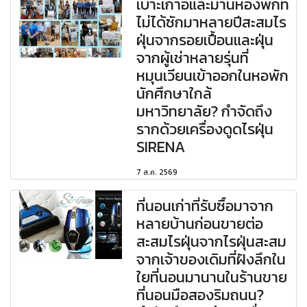
เบาะเก้าอี้และม่านห้องพักที่
ไม่ได้ซักมาหลายปีสะสมไร
ฝุ่นจากรอยเปื้อนและฝุ่น
จากผู้เช่าหลายรุ่นที่
หมุนเวียนเข้าออกในหอพัก
นักศึกษาใกล้
มหาวิทยาลัย? กำจัดถึง
รากด้วยเครื่องดูดไรฝุ่น
SIRENA
7 ส.ค. 2569
ที่นอนเก่าที่รับซื้อมาจาก
หลายบ้านก่อนขายต่อ
สะสมไรฝุ่นจากไรฝุ่นสะสม
จากเจ้าของเดิมที่ฝังลึกใน
ใยที่นอนมานานในร้านขาย
ที่นอนมือสองริมถนน?