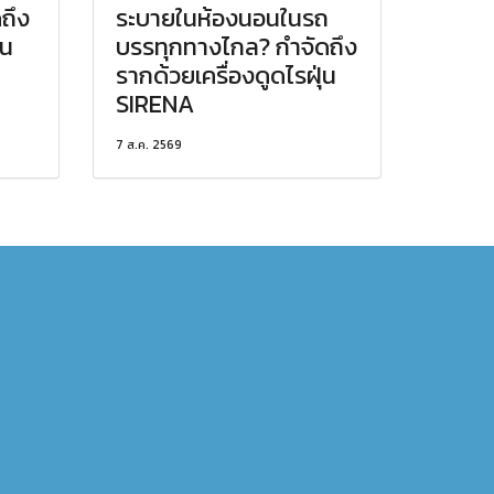
ดถึง
ระบายในห้องนอนในรถ
่น
บรรทุกทางไกล? กำจัดถึง
รากด้วยเครื่องดูดไรฝุ่น
SIRENA
7 ส.ค. 2569