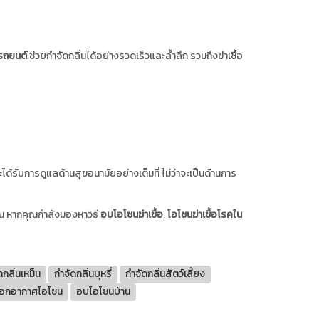
รถยนต์
ช่วยกำจัดกลิ่นได้อย่างรวดเร็วและล้ำลึก รวมถึงฆ่าเชื้อ
ได้รับการดูแลด้านสุขอนามัยอย่างเต็มที่ ไม่ว่าจะเป็นด้านการ
ณ หากคุณกำลังมองหาวิธี
อบโอโซนฆ่าเชื้อ
,
โอโซนฆ่าเชื้อโรคใน
ดกลิ่นเหม็น
กำจัดกลิ่นบุหรี่
กำจัดกลิ่นสัตว์เลี้ยง
อกอากาศโอโซน
อบโอโซนบ้าน