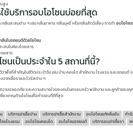
ับสูง
วรใช้บริการอบโอโซนบ่อยที่สุด
่นสะสมต่าง ๆ เช่น กลิ่นอาหาร กลิ่นบุหรี่ หรือกลิ่นสัตว์เลี้ยง การทำ
อบโอโซน
กลิ่นในรถยนต์ด้วยโอโซน
ที่สะสมในห้องโดยสาร
ยงโดยสาร
ซนเป็นประจำใน 5 สถานที่นี้?
ด้ว่าพื้นที่สำคัญในชีวิตประจำวัน เช่น บ้าน คอนโด สำนักงาน โรงแรม และรถยนต์ จะ
ยงจากเชื้อราและไวรัสต่าง ๆ
สุขภาพ ความปลอดภัย และความสบายใจของคนในครอบครัว พนักงาน และลูกค้าของคุ
ชี่ยวชาญด้านโอโซนคือคำตอบที่ดีที่สุด
าน
บริการฆ่าเชื้อบ้าน
บริการฆ่าเชื้อสำนักงาน
อบโอโซนแก้กลิ่นอับ
กำจั
โซนโรงแรม
อบโอโซนคอนโด
อบโอโซนรถยนต์
บริการอบฆ่าเชื้อรา
ฟ