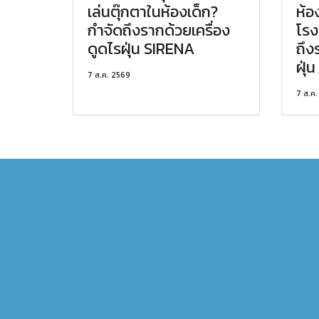
เล่นตุ๊กตาในห้องเด็ก?
ห้อ
กำจัดถึงรากด้วยเครื่อง
โรง
ดูดไรฝุ่น SIRENA
ถึง
ฝุ่
7 ส.ค. 2569
7 ส.ค