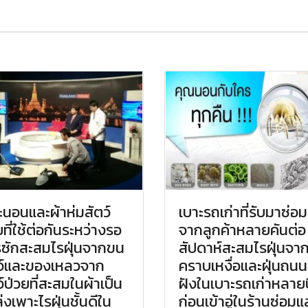
ะนอนและผ้าห่มสัตว์
เบาะรถเก่าที่รับมาซ่อม
ยที่ใช้ต่อกันระหว่างรอ
จากลูกค้าหลายคันต่อ
ซักสะสมไรฝุ่นจากขน
สัปดาห์สะสมไรฝุ่นจา
ว์และของเหลวจาก
คราบเหงื่อและฝุ่นถนนท
ว์ป่วยที่สะสมในผ้าเป็น
ฝังในเบาะรถเก่าหลายป
่งเพาะไรฝุ่นชั้นดีใน
ก่อนเข้าอู่ในร้านซ่อมแ