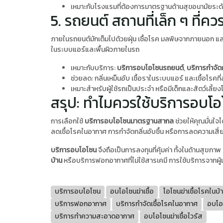
เหมาะกับโรงแรมที่ต้องการมาตรฐานด้านสุขอนามัยระด
5. รถยนต์ สถานที่เล็ก ๆ ที่ค
ภายในรถยนต์มักเต็มไปด้วยฝุ่น เชื้อโรค มลพิษจากภายนอก และกลิ
ในระบบแอร์และพื้นผิวภายในรถ
เหมาะกับบริการ:
บริการอบโอโซนรถยนต์
,
บริการกำจัด
ช่วยลด: กลิ่นเหม็นอับ เชื้อราในระบบแอร์ และเชื้อโรค
เหมาะสำหรับผู้ใช้รถเป็นประจำ หรือมีเด็กและสัตว์เลี้
สรุป: ทำไมควรใช้บริการอบโอโ
การเลือกใช้
บริการอบโอโซนมาตรฐานสากล
ช่วยให้คุณมั่นใจไ
ลดเชื้อโรคในอากาศ การกำจัดกลิ่นอับชื้น หรือการลดความเสี่
บริการอบโอโซน
จึงถือเป็นการลงทุนที่คุ้มค่า ทั้งในด้าน
บ้าน
หรือบริการฟอกอากาศที่ไม่ใช้สารเคมี การใช้บริการจากผู้เ
บริการอบโอโซน
อบโอโซนฆ่าเชื้อ
โอโซนฆ่าเชื้อโรคในบ้
บริการฟอกอากาศ
บริการกำจัดเชื้อโรคในอากาศ
อบโอ
บริการทำความสะอาดอากาศ
อบโอโซนฆ่าเชื้อไวรัส