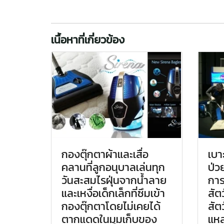
เนื้อหาที่เกี่ยวข้อง
กองตุ๊กตาผ้าและเสื่อ
เบา
คลานที่ลูกอนุบาลเล่นทุก
ป่ว
วันสะสมไรฝุ่นจากน้ำลาย
การ
และเหงื่อเด็กเล็กที่ซึมเข้า
สัต
กองตุ๊กตาโดยไม่เคยได้
สัต
ตากแดดในมุมเก็บของ
แหล