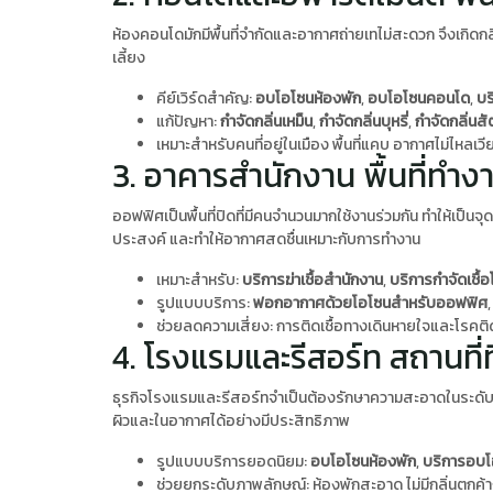
ห้องคอนโดมักมีพื้นที่จำกัดและอากาศถ่ายเทไม่สะดวก จึงเกิดกล
เลี้ยง
คีย์เวิร์ดสำคัญ:
อบโอโซนห้องพัก
,
อบโอโซนคอนโด
,
บร
แก้ปัญหา:
กำจัดกลิ่นเหม็น
,
กำจัดกลิ่นบุหรี่
,
กำจัดกลิ่นสัต
เหมาะสำหรับคนที่อยู่ในเมือง พื้นที่แคบ อากาศไม่ไหลเวี
3. อาคารสำนักงาน พื้นที่ทำง
ออฟฟิศเป็นพื้นที่ปิดที่มีคนจำนวนมากใช้งานร่วมกัน ทำให้เป็น
ประสงค์ และทำให้อากาศสดชื่นเหมาะกับการทำงาน
เหมาะสำหรับ:
บริการฆ่าเชื้อสำนักงาน
,
บริการกำจัดเชื
รูปแบบบริการ:
ฟอกอากาศด้วยโอโซนสำหรับออฟฟิศ
ช่วยลดความเสี่ยง: การติดเชื้อทางเดินหายใจและโรคติ
4. โรงแรมและรีสอร์ท สถานที่
ธุรกิจโรงแรมและรีสอร์ทจำเป็นต้องรักษาความสะอาดในระดับส
ผิวและในอากาศได้อย่างมีประสิทธิภาพ
รูปแบบบริการยอดนิยม:
อบโอโซนห้องพัก
,
บริการอบโ
ช่วยยกระดับภาพลักษณ์: ห้องพักสะอาด ไม่มีกลิ่นตกค้