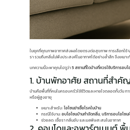
ในยุคที่คุณภาพอากาศส่งผลโดยตรงต่อสุขภาพ การเลือกใช้
รา รวมถึงกลิ่นไม่พึงประสงค์ในอากาศได้อย่างล้ำลึก จึงเห
บทความนี้จะพาคุณไปดูว่า
5 สถานที่ใดบ้างที่ควรใช้บริการอบ
1. บ้านพักอาศัย สถานที่สำคัญ
บ้านคือพื้นที่ที่คนในครอบครัวใช้ชีวิตและหายใจตลอดทั้งวัน กา
หรือผู้สูงอายุ
เหมาะสำหรับ:
โอโซนฆ่าเชื้อโรคในบ้าน
กรณีใช้งาน:
อบโอโซนบ้านกำจัดกลิ่น
,
บริการอบโอโซนห
ช่วยลด: เชื้อรา กลิ่นอับ และมลพิษสะสมในอากาศ
2. คอนโดและอพาร์ตเมนต์ พื้น