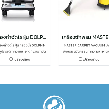
เครื่องกำจัดไรฝุ่น DOLPHIN S8 ระบบทำความสะอาดอากาศและห้อง พร้อมฟังก์ชันครบวงจร
ื่องกำจัดไรฝุ่น กรองน้ำ DOLPHIN
MASTER CARPET VACUUM เคร
อุปกรณ์ทำความสะอาดที่ช่วยกำจัด
ซักพรม นวัตกรรมทำความสะอาดพ
, สิ่งสกปรก และเชื้อโรคจากพื้นผิว
เหนือระดับ ขจัดคราบฝังลึก ไรฝุ่
เปรียบเทียบ
เปรียบเทียบ
่าง ๆ พร้อมกรองอากาศในขณะ
เชื้อโรคได้อย่างมีประสิทธิภาพ 
ามสะอาด ทำให้บ้านของคุณสะอาด
พลังดูดทรงพลัง 1200 วัตต์ และน
สดชื่นและปลอดภัยยิ่งขึ้น รับ
ฆ่าเชื้อ Chemgene จากอังกฤษ ใ
บการณ์การทำความสะอาดที่เหนือ
สะอาดหมดจด แห้งเร็ว และปลอ
บ และอากาศบริสุทธิ์ที่คุณสัมผัสได้
ต่อสุขภาพ
ทุกครั้งที่ใช้งาน