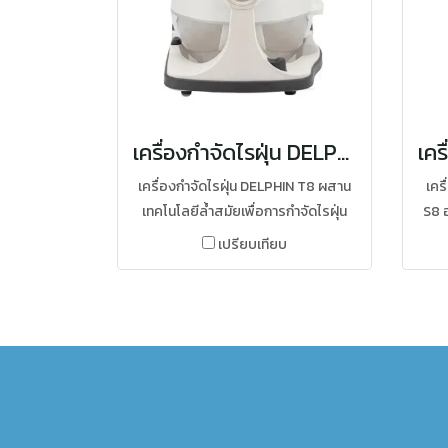
เครื่องกำจัดไรฝุ่น DELPHIN T8 นวัตกรรมเพื่ออากาศบริสุทธิ์และบ้านสะอาด
เครื่องกำจัดไรฝุ่น DELPHIN T8 ผสาน
เคร
เทคโนโลยีล้ำสมัยเพื่อการกำจัดไรฝุ่น
S8 
ฝุ่นละออง และแบคทีเรียอย่างมี
ฝุ่น
เปรียบเทียบ
ประสิทธิภาพ ช่วยสร้างอากาศบริสุทธิ์
ต
พร้อมระบบกรองน้ำที่เป็นเอกลักษณ์
ทำคว
มอบความสะอาดเหนือระดับให้กับบ้าน
ของคุณในทุกมิติ
ประส
ระดั