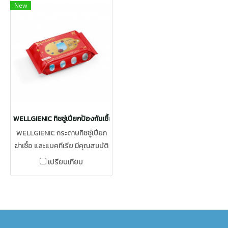
New
WELLGIENIC ทิชชู่เปียกป้องกันเชื้อโรค กระดาษทิชชู่เปียกฆ่าเชื้อ และแบคทีเร
WELLGIENIC กระดาษทิชชู่เปียก
ฆ่าเชื้อ และแบคทีเรีย มีคุณสมบัติ
ที่ช่วยในการทำความสะอาด ฆ่าเชื้อ
เปรียบเทียบ
โคหวิด19 ได้ และสามารถฆ่าเชื้อ
โรคได้หลากหลายสานพันธุ์ ลด
การแพร่กระจายของเชื้อโรคได้
อย่างมีประสิทธิภาพ โดยมี 1 ซอง
บรรจุ 30 แผ่นซึ่งเป็นสิ่งจำเป็นใน