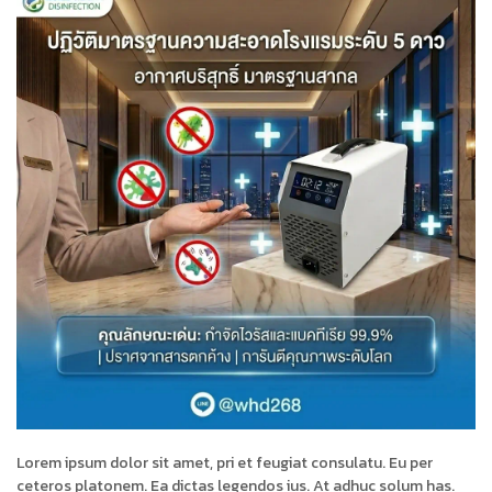
Lorem ipsum dolor sit amet, pri et feugiat consulatu. Eu per
ceteros platonem. Ea dictas legendos ius. At adhuc solum has.