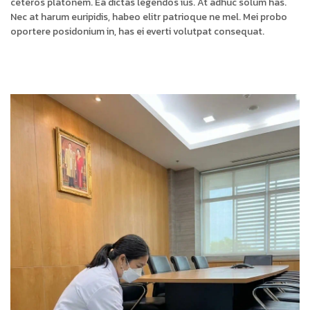
ceteros platonem. Ea dictas legendos ius. At adhuc solum has.
Nec at harum euripidis, habeo elitr patrioque ne mel. Mei probo
oportere posidonium in, has ei everti volutpat consequat.