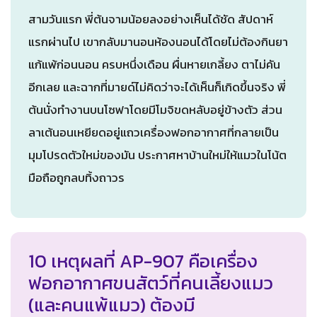
สามวันแรก พี่ต้นจามน้อยลงอย่างเห็นได้ชัด สัปดาห์
แรกผ่านไป เขากลับมานอนห้องนอนได้โดยไม่ต้องกินยา
แก้แพ้ก่อนนอน ครบหนึ่งเดือน ผื่นหายเกลี้ยง ตาไม่คัน
อีกเลย และฉากที่มายด์ไม่คิดว่าจะได้เห็นก็เกิดขึ้นจริง พี่
ต้นนั่งทำงานบนโซฟาโดยมีโมจิขดหลับอยู่ข้างตัว ส่วน
ลาเต้นอนเหยียดอยู่แถวเครื่องฟอกอากาศที่กลายเป็น
มุมโปรดตัวใหม่ของมัน ประกาศหาบ้านใหม่ให้แมวในโน้ต
มือถือถูกลบทิ้งถาวร
10 เหตุผลที่ AP-907 คือเครื่อง
ฟอกอากาศขนสัตว์ที่คนเลี้ยงแมว
(และคนแพ้แมว) ต้องมี