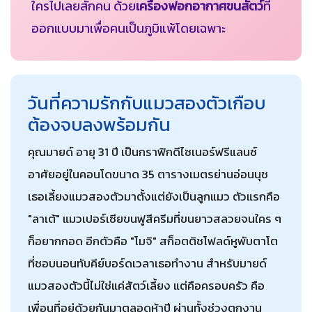
ใครไปเลยสักคน ด้วย
เครื่องฟอกอากาศขนสัตว์
ที่
ออกแบบมาเพื่อคนเป็นภูมิแพ้โดยเฉพาะ
วันที่ความรักกับแมวสองตัวเกือบ
ต้องจบลงพร้อมกัน
คุณมายด์ อายุ 31 ปี เป็นกราฟิกดีไซเนอร์ฟรีแลนซ์
อาศัยอยู่ในคอนโดขนาด 35 ตารางเมตรย่านอ่อนนุช
เธอเลี้ยงแมวสองตัวมาตั้งแต่ยังเป็นลูกแมว ตัวแรกคือ
"ลาเต้" แมวเปอร์เซียขนฟูสีครีมที่ขนยาวสลวยจนใคร ๆ
ก็อยากกอด อีกตัวคือ "โมจิ" สก็อตติชโฟลด์หูพับตาโต
ที่ชอบนอนทับคีย์บอร์ดเวลาเธอทำงาน สำหรับมายด์
แมวสองตัวนี้ไม่ใช่แค่สัตว์เลี้ยง แต่คือครอบครัว คือ
เพื่อนที่อยู่ด้วยกันมาตลอดห้าปี ผ่านทั้งช่วงตกงาน