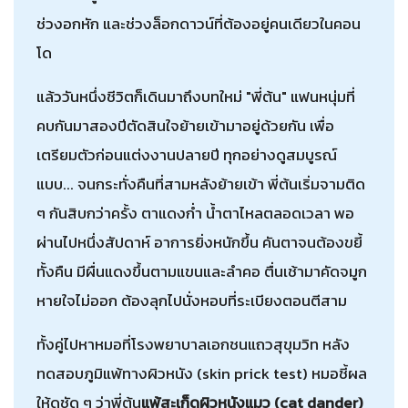
ช่วงอกหัก และช่วงล็อกดาวน์ที่ต้องอยู่คนเดียวในคอน
โด
แล้ววันหนึ่งชีวิตก็เดินมาถึงบทใหม่ "พี่ต้น" แฟนหนุ่มที่
คบกันมาสองปีตัดสินใจย้ายเข้ามาอยู่ด้วยกัน เพื่อ
เตรียมตัวก่อนแต่งงานปลายปี ทุกอย่างดูสมบูรณ์
แบบ... จนกระทั่งคืนที่สามหลังย้ายเข้า พี่ต้นเริ่มจามติด
ๆ กันสิบกว่าครั้ง ตาแดงก่ำ น้ำตาไหลตลอดเวลา พอ
ผ่านไปหนึ่งสัปดาห์ อาการยิ่งหนักขึ้น คันตาจนต้องขยี้
ทั้งคืน มีผื่นแดงขึ้นตามแขนและลำคอ ตื่นเช้ามาคัดจมูก
หายใจไม่ออก ต้องลุกไปนั่งหอบที่ระเบียงตอนตีสาม
ทั้งคู่ไปหาหมอที่โรงพยาบาลเอกชนแถวสุขุมวิท หลัง
ทดสอบภูมิแพ้ทางผิวหนัง (skin prick test) หมอชี้ผล
ให้ดูชัด ๆ ว่าพี่ต้น
แพ้สะเก็ดผิวหนังแมว (cat dander)