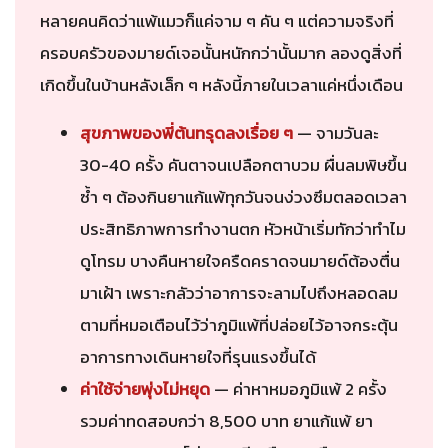
หลายคนคิดว่าแพ้แมวก็แค่จาม ๆ คัน ๆ แต่ความจริงที่
ครอบครัวของมายด์เจอนั้นหนักกว่านั้นมาก ลองดูสิ่งที่
เกิดขึ้นในบ้านหลังเล็ก ๆ หลังนี้ภายในเวลาแค่หนึ่งเดือน
สุขภาพของพี่ต้นทรุดลงเรื่อย ๆ
— จามวันละ
30-40 ครั้ง คันตาจนเปลือกตาบวม ผื่นลมพิษขึ้น
ซ้ำ ๆ ต้องกินยาแก้แพ้ทุกวันจนง่วงซึมตลอดเวลา
ประสิทธิภาพการทำงานตก หัวหน้าเริ่มทักว่าทำไม
ดูโทรม บางคืนหายใจครืดคราดจนมายด์ต้องตื่น
มาเฝ้า เพราะกลัวว่าอาการจะลามไปถึงหลอดลม
ตามที่หมอเตือนไว้ว่าภูมิแพ้ที่ปล่อยไว้อาจกระตุ้น
อาการทางเดินหายใจที่รุนแรงขึ้นได้
ค่าใช้จ่ายพุ่งไม่หยุด
— ค่าหาหมอภูมิแพ้ 2 ครั้ง
รวมค่าทดสอบกว่า 8,500 บาท ยาแก้แพ้ ยา