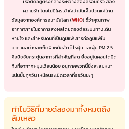
เธอติดอยู่ตรงกลางระหว่างสองครอบครัว สอง
ความรัก โดยไม่มีใครเข้าใจว่ามันเจ็บปวดแค่ไหน
ข้อมูลจากองค์การอนามัยโลก (
WHO
) ชี้ว่าคุณภาพ
อากาศภายในอาคารส่งผลโดยตรงต่อระบบทางเดิน
หายใจ และสำหรับคนที่เป็นภูมิแพ้ สารก่อภูมิแพ้ใน
อากาศอย่างสะเก็ดผิวหนังสัตว์ ไรฝุ่น และฝุ่น PM 2.5
คือปัจจัยกระตุ้นอาการที่สำคัญที่สุด ยิ่งอยู่ในคอนโดปิด
ทึบที่อากาศหมุนเวียนน้อย อนุภาคพวกนี้ยิ่งสะสมหนา
แน่นขึ้นทุกวัน เหมือนระเบิดเวลาที่รอวันปะทุ
ทำไมวิธีที่มายด์ลองมาทั้งหมดถึง
ล้มเหลว