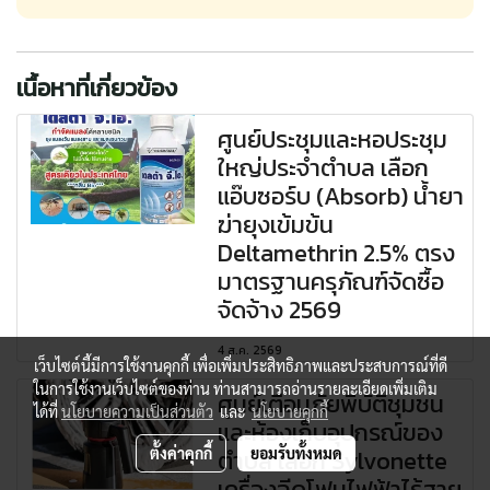
เนื้อหาที่เกี่ยวข้อง
ศูนย์ประชุมและหอประชุม
ใหญ่ประจำตำบล เลือก
แอ๊บซอร์บ (Absorb) น้ำยา
ฆ่ายุงเข้มข้น
Deltamethrin 2.5% ตรง
มาตรฐานครุภัณฑ์จัดซื้อ
จัดจ้าง 2569
4 ส.ค. 2569
เว็บไซต์นี้มีการใช้งานคุกกี้ เพื่อเพิ่มประสิทธิภาพและประสบการณ์ที่ดี
ในการใช้งานเว็บไซต์ของท่าน ท่านสามารถอ่านรายละเอียดเพิ่มเติม
ศูนย์เตือนภัยพิบัติชุมชน
ได้ที่
นโยบายความเป็นส่วนตัว
และ
นโยบายคุกกี้
และห้องเก็บอุปกรณ์ของ
ตำบล เลือก Sylvonette
ตั้งค่าคุกกี้
ยอมรับทั้งหมด
เครื่องฉีดโฟมไฟฟ้าไร้สาย