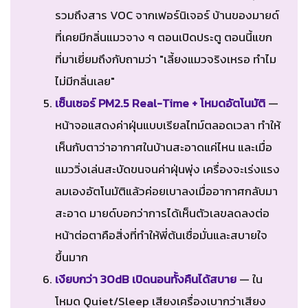
รวมถึงสาร VOC จากเฟอร์นิเจอร์ บ้านของมายด์
ที่เคยมีกลิ่นแมวจาง ๆ ตอนเปิดประตู ตอนนี้แขก
ที่มาเยี่ยมถึงกับถามว่า "เลี้ยงแมวจริงเหรอ ทำไม
ไม่มีกลิ่นเลย"
เซ็นเซอร์ PM2.5 Real-Time + โหมดอัตโนมัติ
—
หน้าจอแสดงค่าฝุ่นแบบเรียลไทม์ตลอดเวลา ทำให้
เห็นกับตาว่าอากาศในบ้านสะอาดแค่ไหน และเมื่อ
แมววิ่งเล่นสะบัดขนจนค่าฝุ่นพุ่ง เครื่องจะเร่งแรง
ลมเองอัตโนมัติแล้วค่อยเบาลงเมื่ออากาศกลับมา
สะอาด มายด์บอกว่าการได้เห็นตัวเลขลดลงต่อ
หน้าต่อตาคือสิ่งที่ทำให้พี่ต้นเชื่อมั่นและสบายใจ
ขึ้นมาก
เงียบกว่า 30dB เปิดนอนทั้งคืนได้สบาย
— ใน
โหมด Quiet/Sleep เสียงเครื่องเบากว่าเสียง