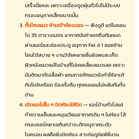
เสร็จนี่แหละ เพราะเครื่องดูดฝุ่นทั่วไปไม่มีระบบ
กรองอนุภาคเล็กขนาดนั้น
กั้นโซนแมว ห้ามเข้าห้องนอน
— ฟังดูดี แต่ในคอน
โด 35 ตารางเมตร อากาศมันถ่ายเทถึงกันหมด
ผ่านแอร์และช่องประตู อนุภาค Fel d 1 ลอยข้าม
โซนได้สบาย ๆ งานวิจัยหลายชิ้นยังพบสะเก็ด
ผิวหนังแมวแม้ในบ้านที่ไม่เคยเลี้ยงแมวเลย เพราะ
มันติดมากับเสื้อผ้า แถมการกักแมวยังทำให้ลาเต้
กับโมจิเครียด ร้องทั้งคืน ทุกคนนอนไม่หลับกันทั้ง
บ้าน
เปิดแอร์เย็น ๆ ปิดห้องให้มิด
— แอร์บ้านทั่วไปแค่
ทำความเย็นและหมุนเวียนอากาศเดิม ๆ ในห้อง ไส้
กรองแอร์หยาบเกินกว่าจะดักอนุภาคระดับ
ไมครอน ผลคือยิ่งปิดห้อง สารก่อภูมิแพ้ยิ่งวน