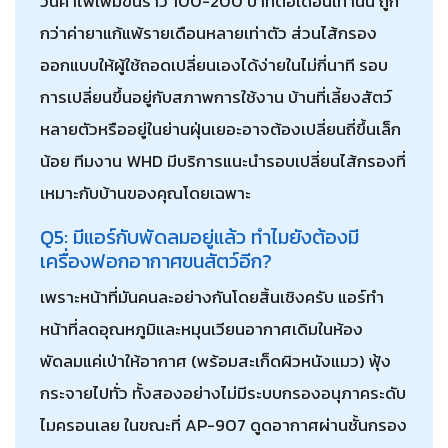
วันค่าไฟเพิ่มขึ้นราว 100-200 บาทต่อเดือนเท่านั้น ถูก
กว่าค่ายาแก้แพ้รายเดือนหลายเท่าตัว ส่วนไส้กรอง
ออกแบบให้ผู้ใช้ถอดเปลี่ยนเองได้ง่ายในไม่กี่นาที รอบ
การเปลี่ยนขึ้นอยู่กับสภาพการใช้งาน บ้านที่เลี้ยงสัตว์
หลายตัวหรืออยู่ในย่านฝุ่นเยอะอาจต้องเปลี่ยนถี่ขึ้นเล็ก
น้อย ทีมงาน WHD มีบริการแนะนำรอบเปลี่ยนไส้กรองที่
เหมาะกับบ้านของคุณโดยเฉพาะ
Q5: มีแอร์กับพัดลมอยู่แล้ว ทำไมยังต้องมี
เครื่องฟอกอากาศขนสัตว์อีก?
เพราะหน้าที่มันคนละอย่างกันโดยสิ้นเชิงครับ แอร์ทำ
หน้าที่ลดอุณหภูมิและหมุนเวียนอากาศเดิมในห้อง
พัดลมแค่เป่าให้อากาศ (พร้อมสะเก็ดผิวหนังแมว) ฟุ้ง
กระจายไปทั่ว ทั้งสองอย่างไม่มีระบบกรองอนุภาคระดับ
ไมครอนเลย ในขณะที่ AP-907 ดูดอากาศผ่านชั้นกรอง