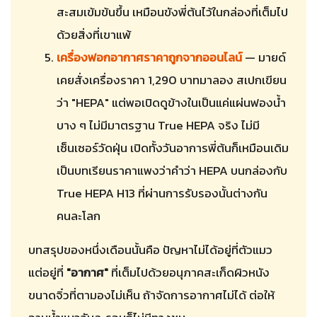
สะสมเข้มข้นขึ้น เหมือนขังพี่ต้นไว้ในกล่องที่เต็มไป
ด้วยสิ่งที่เขาแพ้
เครื่องฟอกอากาศราคาถูกจากออนไลน์
— มายด์
เคยสั่งเครื่องราคา 1,290 บาทมาลอง สเปกเขียน
ว่า "HEPA" แต่พอเปิดดูข้างในเป็นแค่แผ่นฟองน้ำ
บาง ๆ ไม่มีมาตรฐาน True HEPA จริง ไม่มี
เซ็นเซอร์วัดฝุ่น เปิดทั้งวันอาการพี่ต้นก็เหมือนเดิม
เป็นบทเรียนราคาแพงว่าคำว่า HEPA บนกล่องกับ
True HEPA H13 ที่ผ่านการรับรองนั้นต่างกัน
คนละโลก
บทสรุปของหนึ่งเดือนนั้นคือ ปัญหาไม่ได้อยู่ที่ตัวแมว
แต่อยู่ที่
"อากาศ"
ที่เต็มไปด้วยอนุภาคสะเก็ดผิวหนัง
ขนาดจิ๋วที่ตามองไม่เห็น ถ้าจัดการอากาศไม่ได้ ต่อให้