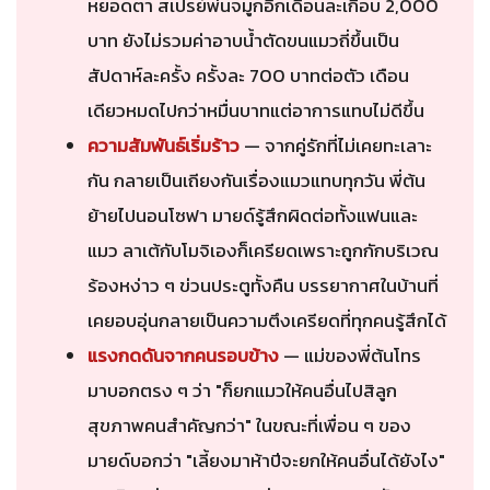
หยอดตา สเปรย์พ่นจมูกอีกเดือนละเกือบ 2,000
บาท ยังไม่รวมค่าอาบน้ำตัดขนแมวถี่ขึ้นเป็น
สัปดาห์ละครั้ง ครั้งละ 700 บาทต่อตัว เดือน
เดียวหมดไปกว่าหมื่นบาทแต่อาการแทบไม่ดีขึ้น
ความสัมพันธ์เริ่มร้าว
— จากคู่รักที่ไม่เคยทะเลาะ
กัน กลายเป็นเถียงกันเรื่องแมวแทบทุกวัน พี่ต้น
ย้ายไปนอนโซฟา มายด์รู้สึกผิดต่อทั้งแฟนและ
แมว ลาเต้กับโมจิเองก็เครียดเพราะถูกกักบริเวณ
ร้องหง่าว ๆ ข่วนประตูทั้งคืน บรรยากาศในบ้านที่
เคยอบอุ่นกลายเป็นความตึงเครียดที่ทุกคนรู้สึกได้
แรงกดดันจากคนรอบข้าง
— แม่ของพี่ต้นโทร
มาบอกตรง ๆ ว่า "ก็ยกแมวให้คนอื่นไปสิลูก
สุขภาพคนสำคัญกว่า" ในขณะที่เพื่อน ๆ ของ
มายด์บอกว่า "เลี้ยงมาห้าปีจะยกให้คนอื่นได้ยังไง"