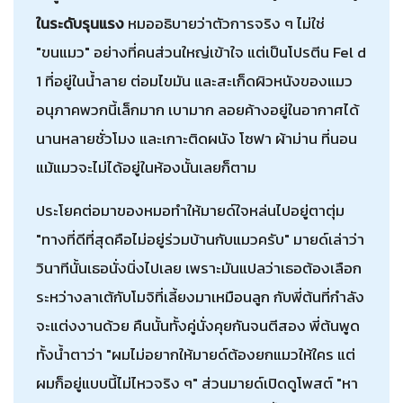
ในระดับรุนแรง
หมออธิบายว่าตัวการจริง ๆ ไม่ใช่
"ขนแมว" อย่างที่คนส่วนใหญ่เข้าใจ แต่เป็นโปรตีน Fel d
1 ที่อยู่ในน้ำลาย ต่อมไขมัน และสะเก็ดผิวหนังของแมว
อนุภาคพวกนี้เล็กมาก เบามาก ลอยค้างอยู่ในอากาศได้
นานหลายชั่วโมง และเกาะติดผนัง โซฟา ผ้าม่าน ที่นอน
แม้แมวจะไม่ได้อยู่ในห้องนั้นเลยก็ตาม
ประโยคต่อมาของหมอทำให้มายด์ใจหล่นไปอยู่ตาตุ่ม
"ทางที่ดีที่สุดคือไม่อยู่ร่วมบ้านกับแมวครับ" มายด์เล่าว่า
วินาทีนั้นเธอนั่งนิ่งไปเลย เพราะมันแปลว่าเธอต้องเลือก
ระหว่างลาเต้กับโมจิที่เลี้ยงมาเหมือนลูก กับพี่ต้นที่กำลัง
จะแต่งงานด้วย คืนนั้นทั้งคู่นั่งคุยกันจนตีสอง พี่ต้นพูด
ทั้งน้ำตาว่า "ผมไม่อยากให้มายด์ต้องยกแมวให้ใคร แต่
ผมก็อยู่แบบนี้ไม่ไหวจริง ๆ" ส่วนมายด์เปิดดูโพสต์ "หา