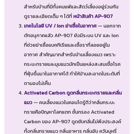
สำหรับบ้านที่มีทั้งคนแพ้และสัตว์เลี้ยงอยู่ร่วมกัน
ดูรายละเอียดเต็ม ๆ ได้ที่
หน้าสินค้า AP-907
เทคโนโลยี UV / Ion ฆ่าเชื้อในอากาศ
— นอกจาก
ดักอนุภาคแล้ว AP-907 ยังมีระบบ UV และ Ion
ที่ช่วยฆ่าเชื้อแบคทีเรียและเชื้อราที่ลอยอยู่ใน
อากาศ สำคัญมากสำหรับบ้านเลี้ยงแมว เพราะ
กระบะทรายและมุมแมวมักเป็นแหล่งสะสมเชื้อโรค
ที่ฟุ้งขึ้นมาในอากาศได้ ทำให้บ้านสะอาดในระดับที่
ตามองไม่เห็น
Activated Carbon ดูดกลิ่นกระบะทรายและกลิ่น
แมว
— คนเลี้ยงแมวในคอนโดรู้ดีว่ากลิ่นกระบะ
ทรายคือปัญหาโลกแตก ชั้นกรอง Activated
Carbon ของ AP-907 ดูดซับกลิ่นไม่พึงประสงค์
ทั้งกลิ่นทรายแมว กลิ่นอาหาร กลิ่นอับ ควันบุหรี่