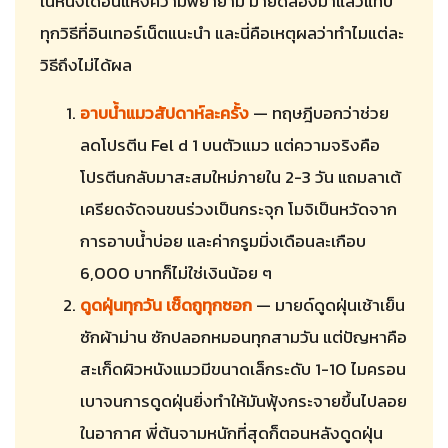
ในหนึ่งเดือนแห่งความพยายาม มายด์ลองมาแล้วแทบ
ทุกวิธีที่อินเทอร์เน็ตแนะนำ และนี่คือเหตุผลว่าทำไมแต่ละ
วิธีถึงไม่ได้ผล
อาบน้ำแมวสัปดาห์ละครั้ง
— ทฤษฎีบอกว่าช่วย
ลดโปรตีน Fel d 1 บนตัวแมว แต่ความจริงคือ
โปรตีนกลับมาสะสมใหม่ภายใน 2-3 วัน แถมลาเต้
เครียดจัดจนขนร่วงเป็นกระจุก โมจิเป็นหวัดจาก
การอาบน้ำบ่อย และค่ากรูมมิ่งเดือนละเกือบ
6,000 บาทก็ไม่ใช่เงินน้อย ๆ
ดูดฝุ่นทุกวัน เช็ดถูทุกซอก
— มายด์ดูดฝุ่นเช้าเย็น
ซักผ้าม่าน ซักปลอกหมอนทุกสามวัน แต่ปัญหาคือ
สะเก็ดผิวหนังแมวมีขนาดเล็กระดับ 1-10 ไมครอน
เบาจนการดูดฝุ่นยิ่งทำให้มันฟุ้งกระจายขึ้นไปลอย
ในอากาศ พี่ต้นจามหนักที่สุดก็ตอนหลังดูดฝุ่น