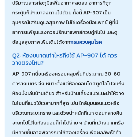
ปริมาณสารก่อภูมิแพ้ในอากาศลดลง อาการที่ถูก
กระตุ้นก็มักเบาลงตามไปด้วย ทั้งนี้ AP-907 เป็น
อุปกรณ์เสริมดูแลสุขภาพ ไม่ใช่เครื่องมือแพทย์ ผู้ที่มี
อาการแพ้รุนแรงควรปรึกษาแพทย์ควบคู่กันไป และดู
ข้อมูลสุขภาพเพิ่มเติมได้จาก
กรมควบคุมโรค
Q2: ห้องขนาดเท่าไหร่ถึงใช้ AP-907 ได้ ควร
วางตรงไหน?
AP-907 หนึ่งเครื่องครอบคลุมพื้นที่ประมาณ 30-60
ตารางเมตร จึงเหมาะตั้งแต่ห้องคอนโดสตูดิโอไปจนถึง
ห้องนั่งเล่นบ้านเดี่ยว สำหรับบ้านเลี้ยงแมวแนะนำให้วาง
ในโซนที่แมวใช้เวลามากที่สุด เช่น ใกล้มุมนอนแมวหรือ
บริเวณกระบะทราย และด้วยน้ำหนักที่เบา ตอนกลางคืน
จะยกไปไว้ในห้องนอนก็ทำได้ง่าย ๆ บ้านที่กว้างมากหรือ
มีหลายชั้นอาจพิจารณาใช้สองเครื่องเพื่อผลลัพธ์ที่ทั่ว