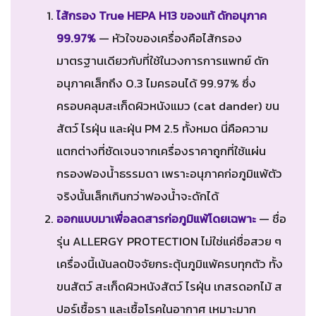
ไส้กรอง True HEPA H13 ของแท้ ดักอนุภาค
99.97%
— หัวใจของเครื่องคือไส้กรอง
มาตรฐานเดียวกับที่ใช้ในวงการการแพทย์ ดัก
อนุภาคเล็กถึง 0.3 ไมครอนได้ 99.97% ซึ่ง
ครอบคลุมสะเก็ดผิวหนังแมว (cat dander) ขน
สัตว์ ไรฝุ่น และฝุ่น PM 2.5 ทั้งหมด นี่คือความ
แตกต่างที่ชัดเจนจากเครื่องราคาถูกที่ใช้แผ่น
กรองฟองน้ำธรรมดา เพราะอนุภาคก่อภูมิแพ้ตัว
จริงนั้นเล็กเกินกว่าฟองน้ำจะดักได้
ออกแบบมาเพื่อลดสารก่อภูมิแพ้โดยเฉพาะ
— ชื่อ
รุ่น ALLERGY PROTECTION ไม่ใช่แค่ชื่อสวย ๆ
เครื่องนี้เน้นลดปัจจัยกระตุ้นภูมิแพ้ครบทุกตัว ทั้ง
ขนสัตว์ สะเก็ดผิวหนังสัตว์ ไรฝุ่น เกสรดอกไม้ ส
ปอร์เชื้อรา และเชื้อโรคในอากาศ เหมาะมาก