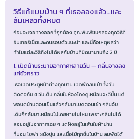
วิธีแก้แบบบ้าน ๆ ที่เธอลองแล้ว…และ
ล้มเหลวทั้งหมด
ก่อนจะเจอทางออกที่ถูกต้อง คุณพิมพ์ชนกลองทุกวิธีที่
อินเทอร์เน็ตและคนรอบตัวแนะนำ และนี่คือเหตุผลว่า
ทำไมแต่ละวิธีถึงไม่ได้ผลกับบ้านที่ปิดมานานถึง 2 ปี
1. เปิดบ้านระบายอากาศหลายวัน — กลิ่นจางลง
แค่ชั่วคราว
เธอเปิดประตูหน้าต่างทุกบาน เปิดพัดลมเป่าทั้งวัน
ติดต่อกัน 4 วันเต็ม กลิ่นในห้องโถงดูเหมือนจะดีขึ้น แต่
พอปิดบ้านตอนเย็นแล้วกลับมาเปิดตอนเช้า กลิ่นอับ
เดิมก็กลับมาเหมือนไม่เคยหายไปไหน เพราะกลิ่นไม่ได้
ลอยอยู่ในอากาศเฉย ๆ แต่ฝังอยู่ในเส้นใยผ้าม่าน
ที่นอน โซฟา ผนังปูน และเนื้อไม้ทุกชิ้นในบ้าน ลมพัดได้