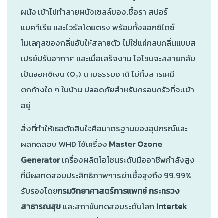
ผนัง เข้าไปทำลายผนังเซลล์ของเชื้อรา สปอร์
แบคทีเรีย และไวรัสโดยตรง พร้อมทั้งออกซิไดซ์
โมเลกุลของกลิ่นอับให้สลายตัว ไม่ใช่แค่กลบกลิ่นแบบส
เปรย์ปรับอากาศ และเมื่อเสร็จงาน โอโซนจะสลายกลับ
เป็นออกซิเจน (O₂) ตามธรรมชาติ ไม่ทิ้งสารเคมี
ตกค้างใด ๆ ในบ้าน ปลอดภัยสำหรับครอบครัวที่จะเข้า
อยู่
สิ่งที่ทำให้เธอตัดสินใจคือมาตรฐานของอุปกรณ์และ
ผลทดสอบ WHD ใช้เครื่อง
Master Ozone
Generator
เครื่องผลิตโอโซนระดับมืออาชีพกำลังสูง
ที่มีผลทดสอบประสิทธิภาพการฆ่าเชื้อสูงถึง 99.99%
รับรองโดย
กรมวิทยาศาสตร์การแพทย์ กระทรวง
สาธารณสุข
และสถาบันทดสอบระดับโลก
Intertek