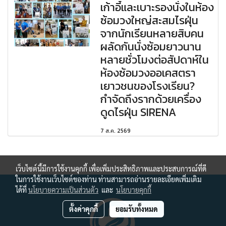
เก้าอี้และเบาะรองนั่งในห้อง
ซ้อมวงใหญ่สะสมไรฝุ่น
จากนักเรียนหลายสิบคน
ผลัดกันนั่งซ้อมยาวนาน
หลายชั่วโมงต่อสัปดาห์ใน
ห้องซ้อมวงออเคสตรา
เยาวชนของโรงเรียน?
กำจัดถึงรากด้วยเครื่อง
ดูดไรฝุ่น SIRENA
7 ส.ค. 2569
เว็บไซต์นี้มีการใช้งานคุกกี้ เพื่อเพิ่มประสิทธิภาพและประสบการณ์ที่ดี
ในการใช้งานเว็บไซต์ของท่าน ท่านสามารถอ่านรายละเอียดเพิ่มเติม
ได้ที่
นโยบายความเป็นส่วนตัว
และ
นโยบายคุกกี้
ตั้งค่าคุกกี้
ยอมรับทั้งหมด