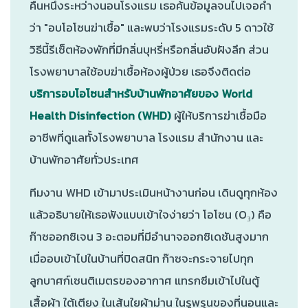
คืนหนึ่งระหว่างนอนโรงแรม เธอค้นข้อมูลจนไปเจอคำ
ว่า "อบโอโซนฆ่าเชื้อ" และพบว่าโรงแรมระดับ 5 ดาวใช้
วิธีนี้รีเซ็ตห้องพักที่มีกลิ่นบุหรี่หรือกลิ่นอับฝังลึก ส่วน
โรงพยาบาลใช้อบฆ่าเชื้อห้องผู้ป่วย เธอจึงติดต่อ
บริการอบโอโซนสำหรับบ้านพักอาศัยของ World
Health Disinfection (WHD)
ผู้ให้บริการฆ่าเชื้อมือ
อาชีพที่ดูแลทั้งโรงพยาบาล โรงแรม สำนักงาน และ
บ้านพักอาศัยทั่วประเทศ
ทีมงาน WHD เข้ามาประเมินหน้างานก่อน เดินดูทุกห้อง
แล้วอธิบายให้เธอฟังแบบเข้าใจง่ายว่า โอโซน (O₃) คือ
ก๊าซออกซิเจน 3 อะตอมที่มีอำนาจออกซิเดชันสูงมาก
เมื่ออบเข้าไปในบ้านที่ปิดสนิท ก๊าซจะกระจายไปทุก
ลูกบาศก์เซนติเมตรของอากาศ แทรกซึมเข้าไปในตู้
เสื้อผ้า ใต้เตียง ในเส้นใยผ้าม่าน ในรูพรุนของที่นอนและ