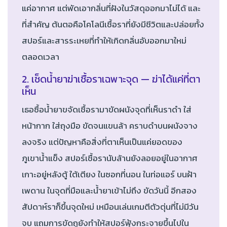
แค่อากาศ แต่พัดเอากลิ่นที่ฝังในวัสดุออกมาไม่ได้ และ
ที่สำคัญ ต้นตอคือโคโลนีเชื้อราที่ยังมีชีวิตและปล่อยทั้ง
สปอร์และสารระเหยที่ทำให้เกิดกลิ่นอับออกมาใหม่
ตลอดเวลา
2. เช็ดน้ำยาฆ่าเชื้อราเฉพาะจุด — ฆ่าได้แค่ที่ตา
เห็น
เธอซื้อน้ำยาขจัดเชื้อรามาขัดผนังจุดที่เห็นราดำ ใส่
หน้ากาก ใส่ถุงมือ ขัดจนแขนล้า คราบดำบนผนังจาง
ลงจริง แต่ปัญหาคือสิ่งที่ตาเห็นเป็นแค่ยอดของ
ภูเขาน้ำแข็ง สปอร์เชื้อรานับล้านยังลอยอยู่ในอากาศ
เกาะอยู่หลังตู้ ใต้เตียง ในซอกที่นอน ในท่อแอร์ บนฝ้า
เพดาน ในจุดที่มือและน้ำยาเข้าไม่ถึง ขัดวันนี้ อีกสอง
สัปดาห์ราก็ขึ้นจุดใหม่ เหมือนเล่นเกมตีตัวตุ่นที่ไม่มีวัน
จบ แถมการขัดถูยังทำให้สปอร์ฟุ้งกระจายขึ้นไปใน