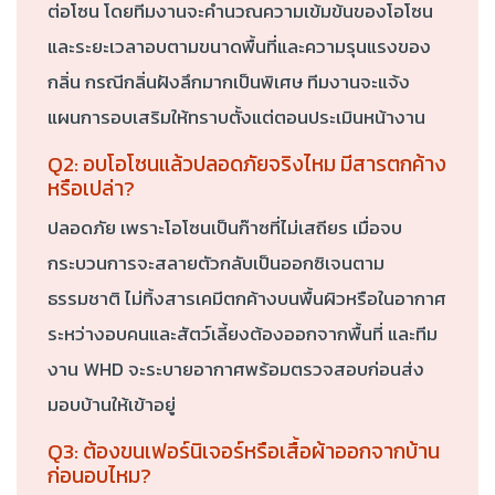
ต่อโซน โดยทีมงานจะคำนวณความเข้มข้นของโอโซน
และระยะเวลาอบตามขนาดพื้นที่และความรุนแรงของ
กลิ่น กรณีกลิ่นฝังลึกมากเป็นพิเศษ ทีมงานจะแจ้ง
แผนการอบเสริมให้ทราบตั้งแต่ตอนประเมินหน้างาน
Q2: อบโอโซนแล้วปลอดภัยจริงไหม มีสารตกค้าง
หรือเปล่า?
ปลอดภัย เพราะโอโซนเป็นก๊าซที่ไม่เสถียร เมื่อจบ
กระบวนการจะสลายตัวกลับเป็นออกซิเจนตาม
ธรรมชาติ ไม่ทิ้งสารเคมีตกค้างบนพื้นผิวหรือในอากาศ
ระหว่างอบคนและสัตว์เลี้ยงต้องออกจากพื้นที่ และทีม
งาน WHD จะระบายอากาศพร้อมตรวจสอบก่อนส่ง
มอบบ้านให้เข้าอยู่
Q3: ต้องขนเฟอร์นิเจอร์หรือเสื้อผ้าออกจากบ้าน
ก่อนอบไหม?