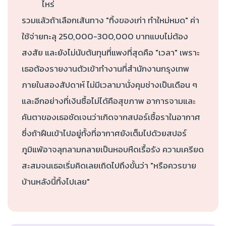
ไหร่
รวมแล้วถ้าเลือกเส้นทาง "ทิ้งของเก่า ทำใหม่หมด" ค่า
ใช้จ่ายทะลุ 250,000-300,000 บาทแบบไม่ต้อง
สงสัย และยังไม่นับต้นทุนที่แพงที่สุดคือ "เวลา" เพราะ
เธอต้องรายงานตัวเข้าทำงานที่สำนักงานกรุงเทพ
ภายในสองสัปดาห์ ไม่มีเวลามานั่งคุมช่างเป็นเดือน ๆ
และอีกอย่างที่เงินซื้อไม่ได้คือสุขภาพ อาการจามและ
คันตาของเธอชัดเจนว่าเกิดจากสปอร์เชื้อราในอากาศ
ซึ่งถ้าฝืนเข้าไปอยู่ทั้งที่อากาศยังเต็มไปด้วยสปอร์
ภูมิแพ้อาจลุกลามกลายเป็นหอบหืดเรื้อรัง ความเครียด
สะสมจนเธอเริ่มคิดเลยเถิดไปถึงขั้นว่า "หรือควรขาย
บ้านหลังนี้ทิ้งไปเลย"