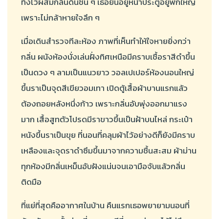
ทิ้งไว้ผสมกลิ่นดินชื้น ๆ เธอยืนอยู่หน้าประตูอยู่พักใหญ่
เพราะไม่กล้าหายใจลึก ๆ
เมื่อเดินสำรวจทีละห้อง ภาพที่เห็นทำให้ใจหายยิ่งกว่า
กลิ่น ผนังห้องนั่งเล่นฝั่งทิศเหนือมีคราบเชื้อราสีดำขึ้น
เป็นดวง ๆ ลามเป็นแนวยาว วอลเปเปอร์ห้องนอนใหญ่
ขึ้นราเป็นจุดสีเขียวอมเทา เปิดตู้เสื้อผ้าบานแรกแล้ว
ต้องถอยหลังหนึ่งก้าว เพราะกลิ่นอับพุ่งออกมาแรง
มาก เสื้อสูทตัวโปรดมีราขาวขึ้นเป็นฝ้าบนไหล่ กระเป๋า
หนังขึ้นราเป็นขุย ที่นอนที่คลุมผ้าไว้อย่างดีก็ยังมีคราบ
เหลืองและจุดราดำซึมขึ้นมาจากความชื้นสะสม ผ้าม่าน
ทุกห้องมีกลิ่นเหม็นอับฝังแน่นจนเอามือจับแล้วกลิ่น
ติดมือ
ที่แย่ที่สุดคืออากาศในบ้าน คืนแรกเธอพยายามนอนที่