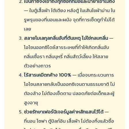
เป็นก๊าซจึงเข้าถึงทุกซอกที่มือและน้ำยาเข้าไม่ถึง
— ในตู้เสื้อผ้า ใต้เตียง หลังตู้ ในเส้นใยผ้าม่าน ใน
รูพรุนของที่นอนและผนัง จุดที่การเช็ดถูทำไม่ได้
เลย
สลายโมเลกุลกลิ่นอับที่ต้นเหตุ ไม่ใช่กลบกลิ่น
—
โอโซนออกซิไดซ์สารระเหยที่ทำให้เกิดกลิ่นอับ
กลิ่นเชื้อรา กลิ่นบุหรี่ กลิ่นสัตว์เลี้ยง ให้สลาย
ตัวอย่างถาวร
ไร้สารเคมีตกค้าง 100%
— เมื่อจบกระบวนการ
โอโซนสลายกลับเป็นออกซิเจนตามธรรมชาติ ไม่
ต้องล้าง ไม่ต้องเช็ดตาม ปลอดภัยต่อเด็กและผู้
สูงอายุ
ช่วยรักษาเฟอร์นิเจอร์มูลค่าหลักแสนไว้ได้
—
ที่นอน โซฟา ตู้บิลท์อิน เสื้อผ้า ไม่ต้องทิ้งแล้วซื้อ