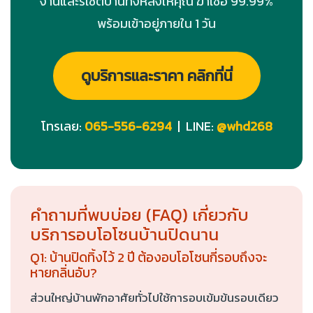
งานและรีเซ็ตบ้านทั้งหลังให้คุณ ฆ่าเชื้อ 99.99%
พร้อมเข้าอยู่ภายใน 1 วัน
ดูบริการและราคา คลิกที่นี่
โทรเลย:
065-556-6294
| LINE:
@whd268
คำถามที่พบบ่อย (FAQ) เกี่ยวกับ
บริการอบโอโซนบ้านปิดนาน
Q1: บ้านปิดทิ้งไว้ 2 ปี ต้องอบโอโซนกี่รอบถึงจะ
หายกลิ่นอับ?
ส่วนใหญ่บ้านพักอาศัยทั่วไปใช้การอบเข้มข้นรอบเดียว