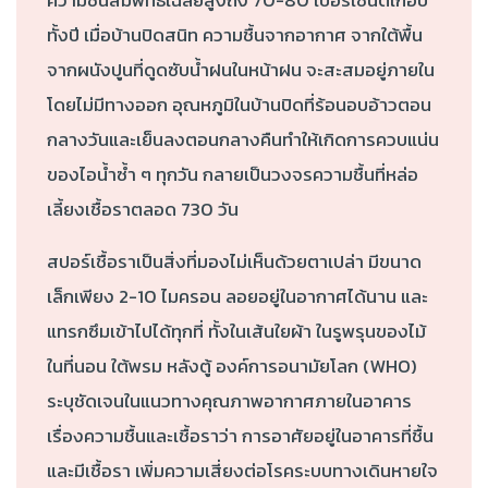
ความชื้นสัมพัทธ์เฉลี่ยสูงถึง 70-80 เปอร์เซ็นต์เกือบ
ทั้งปี เมื่อบ้านปิดสนิท ความชื้นจากอากาศ จากใต้พื้น
จากผนังปูนที่ดูดซับน้ำฝนในหน้าฝน จะสะสมอยู่ภายใน
โดยไม่มีทางออก อุณหภูมิในบ้านปิดที่ร้อนอบอ้าวตอน
กลางวันและเย็นลงตอนกลางคืนทำให้เกิดการควบแน่น
ของไอน้ำซ้ำ ๆ ทุกวัน กลายเป็นวงจรความชื้นที่หล่อ
เลี้ยงเชื้อราตลอด 730 วัน
สปอร์เชื้อราเป็นสิ่งที่มองไม่เห็นด้วยตาเปล่า มีขนาด
เล็กเพียง 2-10 ไมครอน ลอยอยู่ในอากาศได้นาน และ
แทรกซึมเข้าไปได้ทุกที่ ทั้งในเส้นใยผ้า ในรูพรุนของไม้
ในที่นอน ใต้พรม หลังตู้ องค์การอนามัยโลก (WHO)
ระบุชัดเจนในแนวทางคุณภาพอากาศภายในอาคาร
เรื่องความชื้นและเชื้อราว่า การอาศัยอยู่ในอาคารที่ชื้น
และมีเชื้อรา เพิ่มความเสี่ยงต่อโรคระบบทางเดินหายใจ