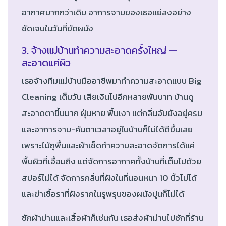
อากาศมากกว่าเดิม อาการจามของเธอแย่ลงอย่าง
ชัดเจนในวันที่ขัดผนัง
3. จ้างแม่บ้านทำความสะอาดครั้งใหญ่ —
สะอาดแค่ผิว
เธอจ้างทีมแม่บ้านมืออาชีพมาทำความสะอาดแบบ Big
Cleaning เต็มวัน เสียเงินไปอีกหลายพันบาท บ้านดู
สะอาดตาขึ้นมาก ฝุ่นหาย พื้นเงา แต่กลิ่นอับยังอยู่ครบ
และอาการจาม-คันตาเวลาอยู่ในบ้านก็ไม่ได้ดีขึ้นเลย
เพราะไม้ถูพื้นและผ้าเช็ดทำความสะอาดจัดการได้แค่
พื้นผิวที่เอื้อมถึง แต่จัดการอากาศทั้งบ้านที่เต็มไปด้วย
สปอร์ไม่ได้ จัดการกลิ่นที่ฝังในที่นอนหนา 10 นิ้วไม่ได้
และฆ่าเชื้อราที่ฝังรากในรูพรุนของผนังปูนก็ไม่ได้
ซักผ้าม่านและเสื้อผ้าก็เช่นกัน เธอส่งผ้าม่านไปซักที่ร้าน