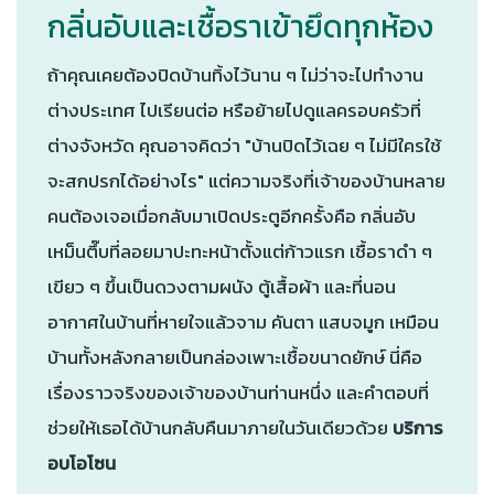
กลิ่นอับและเชื้อราเข้ายึดทุกห้อง
ถ้าคุณเคยต้องปิดบ้านทิ้งไว้นาน ๆ ไม่ว่าจะไปทำงาน
ต่างประเทศ ไปเรียนต่อ หรือย้ายไปดูแลครอบครัวที่
ต่างจังหวัด คุณอาจคิดว่า "บ้านปิดไว้เฉย ๆ ไม่มีใครใช้
จะสกปรกได้อย่างไร" แต่ความจริงที่เจ้าของบ้านหลาย
คนต้องเจอเมื่อกลับมาเปิดประตูอีกครั้งคือ กลิ่นอับ
เหม็นตึ๊บที่ลอยมาปะทะหน้าตั้งแต่ก้าวแรก เชื้อราดำ ๆ
เขียว ๆ ขึ้นเป็นดวงตามผนัง ตู้เสื้อผ้า และที่นอน
อากาศในบ้านที่หายใจแล้วจาม คันตา แสบจมูก เหมือน
บ้านทั้งหลังกลายเป็นกล่องเพาะเชื้อขนาดยักษ์ นี่คือ
เรื่องราวจริงของเจ้าของบ้านท่านหนึ่ง และคำตอบที่
ช่วยให้เธอได้บ้านกลับคืนมาภายในวันเดียวด้วย
บริการ
อบโอโซน