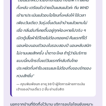
"ตอนแรกคิดว่าต้องทิ้งที่นอน ทิ้งโซฟา ทาสีใหม่
ทั้งหลัง เตรียมใจจ่ายเป็นแสนแล้วค่ะ ทีม WHD
เข้ามาประเมินแล้วอบโอโซนทั้งหลังให้ ใช้เวลา
เพียงวันเดียว วันรุ่งขึ้นเดินเข้าบ้านแล้วแทบไม่
เชื่อ กลิ่นอับที่เคยตึ๊บอยู่ทุกห้องหายไปจริง ๆ
เปิดตู้เสื้อผ้าได้โดยไม่ต้องถอยหนี คืนแรกที่ได้
นอนห้องนอนตัวเองในรอบสองปี นอนหลับสนิท
ไม่จามเลยสักครั้ง น้ำตาจะไหล ถ้ารู้ว่ามีบริการ
แบบนี้คงโทรตั้งแต่วันแรกที่กลับถึงไทย
ประหยัดทั้งค่าโรงแรมและไม่ต้องทิ้งของรักของ
หวงสักชิ้น"
— คุณพิมพ์ชนก อายุ 38 ปี ผู้จัดการฝ่ายการเงิน
เจ้าของบ้านเดี่ยว 2 ชั้น ย่านรังสิต
นอกจากบ้านที่ปิดทิ้งไว้นาน บริการอบโอโซนยังเหมาะ