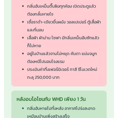
กลิ่นอับเหม็นตึ๊บฝังทุกห้อง เปิดประตูแล้ว
ต้องกลั้นหายใจ
เชื้อราดำ-เขียวขึ้นผนัง วอลเปเปอร์ ตู้เสื้อผ้า
และที่นอน
เสื้อผ้า ผ้าม่าน โซฟา มีกลิ่นเหม็นอับซักแล้ว
ก็ไม่หาย
อยู่ในบ้านแล้วจามไม่หยุด คันตา แน่นจมูก
ต้องหนีไปนอนโรงแรม
ประเมินค่าทิ้งเฟอร์นิเจอร์ ทาสี รีโนเวตใหม่
ทะลุ 250,000 บาท
หลังอบโอโซนกับ WHD เพียง 1 วัน
กลิ่นอับหายไปทั้งหลัง อากาศโปร่งสะอาด
เหมือนบ้านเพิ่งสร้างเสร็จ