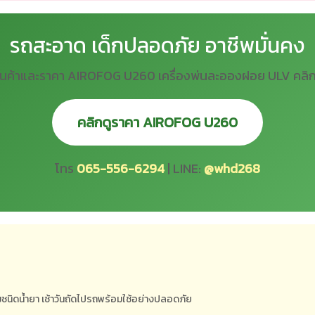
รถสะอาด เด็กปลอดภัย อาชีพมั่นคง
ินค้าและราคา AIROFOG U260 เครื่องพ่นละอองฝอย ULV คลิกที่
คลิกดูราคา AIROFOG U260
โทร
065-556-6294
| LINE:
@whd268
ชนิดน้ำยา เช้าวันถัดไปรถพร้อมใช้อย่างปลอดภัย