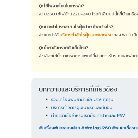
Q: ใช้ไฟจากไหนในการพ่น?
A: U260 ใช้ไฟบ้าน 220-240 โวลท์ เสียบปลั๊กที่บ้านหรือจ
Q: เบาะผ้าในรถสะสมไรฝุ่นด้วย ทำอย่างไร?
A: แนะนำใช้
บริการกำจัดไรฝุ่นเบาะและพรม
ของ WHD เป็นร
Q: น้ำยาอันตรายกับเด็กไหม?
A: เลือกใช้น้ำยาเกรดการแพทย์ที่ผ่านการรับรองและพ่นตามว
บทความและบริการที่เกี่ยวข้อง
รวมเครื่องพ่นยาฆ่าเชื้อ ULV ทุกรุ่น
บริการกำจัดไรฝุ่นเบาะรถและที่นอน
น้ำยาฆ่าเชื้อสำหรับโรคมือเท้าปากและ RSV
#เครื่องพ่นละอองฝอย
#AirofogU260
#พ่นฆ่าเชื้อรถตู