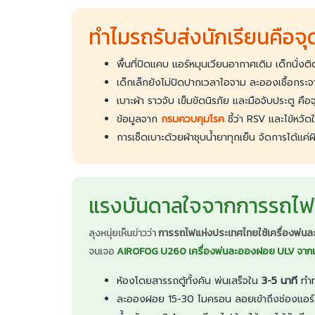
ทำไมรถรับส่งนักเรียนคือจุด
พื้นที่ปิดแคบ แอร์หมุนเวียนอากาศเดิม เด็กนั่งต
เด็กเล็กยังไม่ปิดปากเวลาไอจาม ละอองเชื้อกระจาย
เบาะผ้า ราวจับ เข็มขัดนิรภัย และมือจับประตู คือ
ข้อมูลจาก
กรมควบคุมโรค
ชี้ว่า RSV และไข้หวั
การเช็ดเบาะด้วยผ้าชุบน้ำยาทุกเย็น จัดการได้แค่ผ
แรงบันดาลใจจากการรถไฟฯ ส
ลุงหนุ่ยเห็นข่าวว่า
การรถไฟแห่งประเทศไทยใช้เครื่องพ่น
จนเจอ
AIROFOG U260 เครื่องพ่นละอองฝอย ULV จากเ
ห้องโดยสารรถตู้ทั้งคัน พ่นเสร็จใน
3-5 นาที
ทำท
ละอองฝอย 15-30 ไมครอน ลอยเข้าถึงช่องแอร์ ใต้