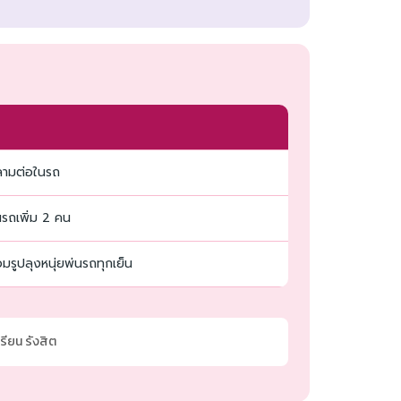
่ลามต่อในรถ
นรถเพิ่ม 2 คน
มรูปลุงหนุ่ยพ่นรถทุกเย็น
รียน รังสิต