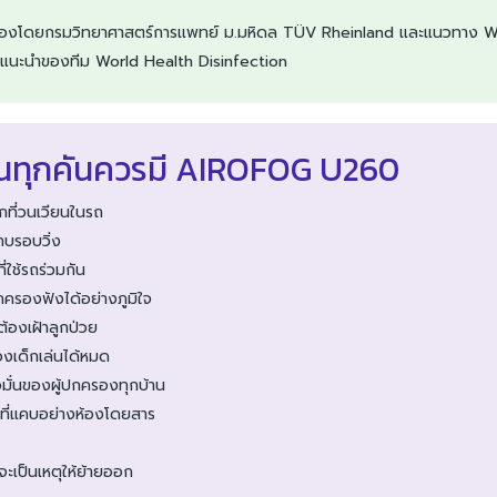
% รับรองโดยกรมวิทยาศาสตร์การแพทย์ ม.มหิดล TÜV Rheinland และแนวทาง
คำแนะนำของทีม World Health Disinfection
รียนทุกคันควรมี AIROFOG U260
กที่วนเวียนในรถ
ะทบรอบวิ่ง
่ใช้รถร่วมกัน
กครองฟังได้อย่างภูมิใจ
้องเฝ้าลูกป่วย
องเด็กเล่นได้หมด
มั่นของผู้ปกครองทุกบ้าน
นที่แคบอย่างห้องโดยสาร
จะเป็นเหตุให้ย้ายออก