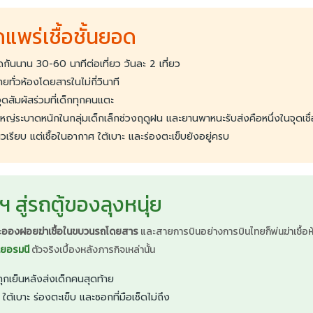
แพร่เชื้อชั้นยอด
ิดกันนาน 30-60 นาทีต่อเที่ยว วันละ 2 เที่ยว
ทั่วห้องโดยสารในไม่กี่วินาที
จุดสัมผัสร่วมที่เด็กทุกคนแตะ
ดใหญ่ระบาดหนักในกลุ่มเด็กเล็กช่วงฤดูฝน และยานพาหนะรับส่งคือหนึ่งในจุดเช
ิวเรียบ แต่เชื้อในอากาศ ใต้เบาะ และร่องตะเข็บยังอยู่ครบ
ู่รถตู้ของลุงหนุ่ย
ละอองฝอยฆ่าเชื้อในขบวนรถโดยสาร
และสายการบินอย่างการบินไทยก็พ่นฆ่าเชื้อห้
ยอรมนี
ตัวจริงเบื้องหลังภารกิจเหล่านั้น
ุกเย็นหลังส่งเด็กคนสุดท้าย
เบาะ ร่องตะเข็บ และซอกที่มือเช็ดไม่ถึง