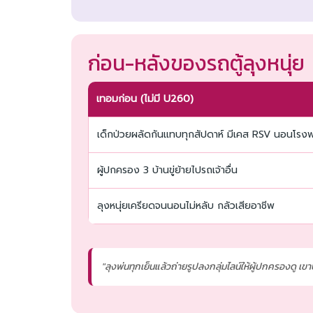
ก่อน-หลังของรถตู้ลุงหนุ่ย
เทอมก่อน (ไม่มี U260)
เด็กป่วยผลัดกันแทบทุกสัปดาห์ มีเคส RSV นอนโร
ผู้ปกครอง 3 บ้านขู่ย้ายไปรถเจ้าอื่น
ลุงหนุ่ยเครียดจนนอนไม่หลับ กลัวเสียอาชีพ
"ลุงพ่นทุกเย็นแล้วถ่ายรูปลงกลุ่มไลน์ให้ผู้ปกครองดู เ