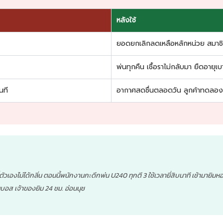
หลังใช้
ยอดยกเลิกลดเหลือหลักหน่วย สมาชิกให
พ่นทุกคืน เชื้อราไม่กลับมา ยืดอายุเ
นที
อากาศสดชื่นตลอดวัน ลูกค้าทดลองเ
่ตัวเองไม่ได้กลิ่น ตอนนี้พนักงานกะดึกพ่น U240 ทุกตี 3 ใช้เวลายี่สิบนาที เช้าม
ณบอส เจ้าของยิม 24 ชม. อ่อนนุช