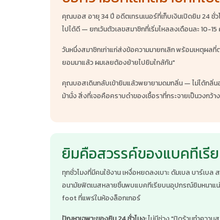
คุณบอส อายุ 34 ปี อดีตเทรนเนอร์ที่เก็บเงินเปิดยิม 24
ไปได้ดี — ยกเว้นตัวเลขสมาชิกที่เริ่มไหลลงเดือนละ 10-15
วันหนึ่งสมาชิกเก่าแก่ส่งข้อความมายกเลิก พร้อมเหตุผลที
ยอมมาแล้ว ผมเลยต้องย้ายไปยิมใกล้กัน"
คุณบอสเดินกลับเข้ายิมแล้วพยายามดมกลิ่น — ไม่ได้กลิ่นอะไ
ม้านั่ง สิ่งที่เจอคือคราบดำของเชื้อราที่กระจายเป็นวงกว้าง
ยิมคือสวรรค์ของแบคทีเรีย
ทุกชั่วโมงที่มีคนใช้งาน เหงื่อหยดลงเบาะ ดัมเบล บาร์เบล
อนามัยฟิตเนสหลายชิ้นพบแบคทีเรียบนอุปกรณ์ยิมหนาแน่นก
foot ที่แพร่ในห้องล็อกเกอร์
ปัญหาเฉพาะของยิม 24 ชั่วโมง:
ไม่มีช่วง "ปิดร้านทำความสะ