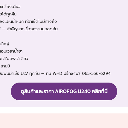
ครื่องเดียว
ได้ทุกคืน
องแผ่นน้ำหนัก ที่ผ้าเช็ดไม่มีทางถึง
์ — สำคัญมากเรื่องความปลอดภัย
งใหญ่
มรอบเวลาน้ำยา
ิมได้ในโพสต์เดียว
หลายปี
ิมพ่นฆ่าเชื้อ ULV ทุกคืน — ทีม WHD ปรึกษาฟรี 065-556-6294
ดูสินค้าและราคา AIROFOG U240 คลิกที่นี่