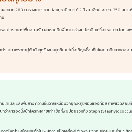
 ชั่วโมงขนาด 280 ตารางเมตรย่านอ่อนนุช เปิดมาได้ 2 ปี สมาชิกประมาณ 350 คน 
 คน
่ตรงไปตรงมา: "พี่บอสครับ ผมชอบยิมพี่นะ แต่ช่วงหลังกลิ่นเหงื่อแรงมาก โดยเฉพ
รเลย เพราะอยู่กับมันทุกวันจนจมูกชิน แต่เมื่อเชิญเพื่อนที่ไม่เคยมายิมมาทดสอบ ค
 สายเคเบิล และพื้นยาง ความชื้นจากเหงื่อบวกอุณหภูมิห้องแอร์คือสภาพแวดล้อมที่แบ
ว่าฝารองนั่งชักโครกหลายเท่า เชื้อที่พบบ่อยรวมถึง Staph (Staphylococcus) ท
อาดใหญ่" เหมือนยิมทั่วไป พนักงานเช็ดเครื่องได้เฉพาะช่วงคนน้อย และน้ำยาเช็ดถูท