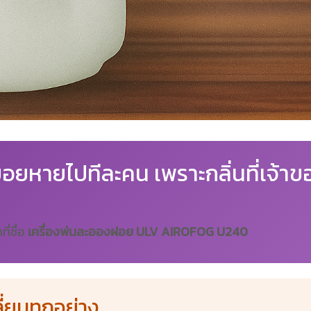
ทยอยหายไปทีละคน เพราะกลิ่นที่เจ้าข
ี่ชื่อ
เครื่องพ่นละอองฝอย ULV AIROFOG U240
ี่ยนทุกอย่าง