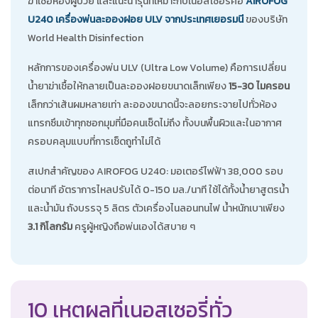
ฆ่าเชื้อห้องผู้ป่วย และแนะนำรุ่นที่เหมาะกับเนอสเซอรี่คือ
AIROFOG
U240 เครื่องพ่นละอองฝอย ULV จากประเทศเยอรมนี
ของบริษัท
World Health Disinfection
หลักการของเครื่องพ่น ULV (Ultra Low Volume) คือการเปลี่ยน
น้ำยาฆ่าเชื้อให้กลายเป็นละอองฝอยขนาดเล็กเพียง
15-30 ไมครอน
เล็กกว่าเส้นผมหลายเท่า ละอองขนาดนี้จะลอยกระจายไปทั่วห้อง
แทรกซึมเข้าทุกซอกมุมที่มือคนเช็ดไม่ถึง ทั้งบนพื้นผิวและในอากาศ
ครอบคลุมแบบที่การเช็ดถูทำไม่ได้
สเปกสำคัญของ AIROFOG U240: มอเตอร์ไฟฟ้า 38,000 รอบ
ต่อนาที อัตราการไหลปรับได้ 0-150 มล./นาที ใช้ได้ทั้งน้ำยาสูตรน้ำ
และน้ำมัน ถังบรรจุ 5 ลิตร ตัวเครื่องไนลอนทนไฟ น้ำหนักเบาเพียง
3.1 กิโลกรัม
ครูผู้หญิงถือพ่นเองได้สบาย ๆ
10 เหตุผลที่เนอสเซอรี่ทั่ว