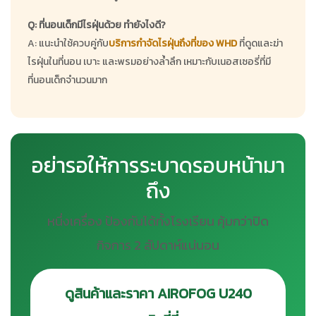
Q: ที่นอนเด็กมีไรฝุ่นด้วย ทำยังไงดี?
A: แนะนำใช้ควบคู่กับ
บริการกำจัดไรฝุ่นถึงที่ของ WHD
ที่ดูดและฆ่า
ไรฝุ่นในที่นอน เบาะ และพรมอย่างล้ำลึก เหมาะกับเนอสเซอรี่ที่มี
ที่นอนเด็กจำนวนมาก
อย่ารอให้การระบาดรอบหน้ามา
ถึง
หนึ่งเครื่อง ป้องกันได้ทั้งโรงเรียน คุ้มกว่าปิด
กิจการ 2 สัปดาห์แน่นอน
ดูสินค้าและราคา AIROFOG U240