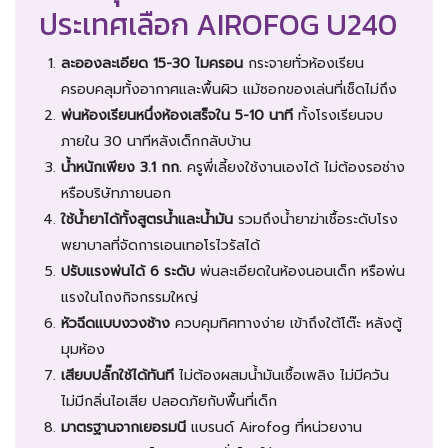
ประเทศเลือก AIROFOG U240
ละอองละเอียด 15-30 ไมครอน
กระจายทั่วห้องเรียน
ครอบคลุมทั้งอากาศและพื้นผิว แม้ซอกของเล่นที่เช็ดไม่ถึง
พ่นห้องเรียนหนึ่งห้องเสร็จใน 5-10 นาที
ทั้งโรงเรียนจบ
ภายใน 30 นาทีหลังเด็กกลับบ้าน
น้ำหนักเพียง 3.1 กก.
ครูพี่เลี้ยงใช้งานเองได้ ไม่ต้องรอช่าง
หรือบริษัทภายนอก
ใช้น้ำยาได้ทั้งสูตรน้ำและน้ำมัน
รวมถึงน้ำยาฆ่าเชื้อระดับโรง
พยาบาลที่จัดการเอนเทอโรไวรัสได้
ปรับแรงพ่นได้ 6 ระดับ
พ่นละเอียดในห้องนอนเด็ก หรือพ่น
แรงในโถงกิจกรรมใหญ่
หัวฉีดแบบงวงช้าง
ควบคุมทิศทางง่าย เข้าถึงใต้โต๊ะ หลังตู้
มุมห้อง
เสียบปลั๊กใช้ได้ทันที
ไม่ต้องผสมน้ำมันเชื้อเพลิง ไม่มีควัน
ไม่มีกลิ่นไอเสีย ปลอดภัยกับพื้นที่เด็ก
มาตรฐานจากเยอรมนี
แบรนด์ Airofog ที่หน่วยงาน