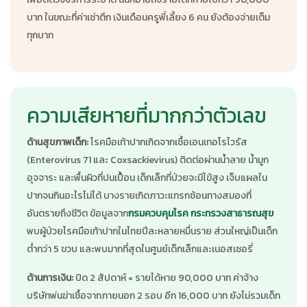
บาท ในขณะที่ค่าเช่าตึก เงินเดือนครูพี่เลี้ยง 6 คน ยังต้องจ่ายเต็ม
ทุกบาท
ความเสียหายที่มากกว่าตัวเลข
ด้านสุขภาพเด็ก:
โรคมือเท้าปากเกิดจากเชื้อเอนเทอโรไวรัส
(Enterovirus 71 และ Coxsackievirus) ติดต่อผ่านน้ำลาย น้ำมูก
อุจจาระ และพื้นผิวที่ปนเปื้อน เด็กเล็กที่ป่วยจะมีไข้สูง เจ็บแผลใน
ปากจนกินอะไรไม่ได้ บางรายเกิดภาวะแทรกซ้อนทางสมองที่
อันตรายถึงชีวิต ข้อมูลจาก
กรมควบคุมโรค กระทรวงสาธารณสุข
พบผู้ป่วยโรคมือเท้าปากในไทยปีละหลายหมื่นราย ส่วนใหญ่เป็นเด็ก
ต่ำกว่า 5 ขวบ และพบมากที่สุดในศูนย์เด็กเล็กและเนอสเซอรี่
ด้านการเงิน:
ปิด 2 สัปดาห์ = รายได้หาย 90,000 บาท ค่าจ้าง
บริษัทพ่นฆ่าเชื้อจากภายนอก 2 รอบ อีก 16,000 บาท ยังไม่รวมเด็ก