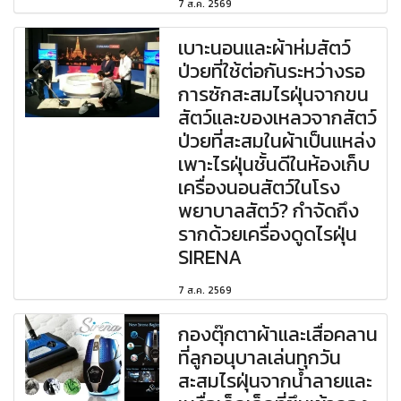
7 ส.ค. 2569
เบาะนอนและผ้าห่มสัตว์
ป่วยที่ใช้ต่อกันระหว่างรอ
การซักสะสมไรฝุ่นจากขน
สัตว์และของเหลวจากสัตว์
ป่วยที่สะสมในผ้าเป็นแหล่ง
เพาะไรฝุ่นชั้นดีในห้องเก็บ
เครื่องนอนสัตว์ในโรง
พยาบาลสัตว์? กำจัดถึง
รากด้วยเครื่องดูดไรฝุ่น
SIRENA
7 ส.ค. 2569
กองตุ๊กตาผ้าและเสื่อคลาน
ที่ลูกอนุบาลเล่นทุกวัน
สะสมไรฝุ่นจากน้ำลายและ