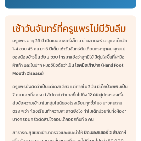
เช้าวันจันทร์ที่ครูแพรไม่มีวันลืม
ครูแพร อายุ 38 ปี เปิดเนอสเซอรี่เล็ก ๆ ย่านลาดพร้าว ดูแลเด็กวัย
1-4 ขวบ 45 คน มา 6 ปีเต็ม เช้าวันจันทร์ต้นเดือนกรกฎาคม คุณแม่
ของน้องข้าวปั้น วัย 2 ขวบ โทรมาแจ้งว่าลูกมีไข้ มีตุ่มใสขึ้นที่ฝ่ามือ
ฝ่าเท้า และในปาก หมอวินิจฉัยว่าเป็น
โรคมือเท้าปาก (Hand Foot
Mouth Disease)
ครูแพรยังคิดว่าเป็นแค่เคสเดียว แต่ภายใน 3 วัน มีเด็กป่วยเพิ่มเป็น
7 คน และเมื่อครบ 1 สัปดาห์ ตัวเลขขึ้นไปถึง
12 คน
ผู้ปกครองเริ่ม
ส่งข้อความเข้ามาในกลุ่มไลน์ของโรงเรียนทุกชั่วโมง บางคนถาม
ตรง ๆ ว่า "โรงเรียนทำความสะอาดยังไง ทำไมเด็กป่วยกันทั้งห้อง"
บางครอบครัวตัดสินใจถอนเด็กออกทันที 5 คน
สาธารณสุขเขตเข้ามาตรวจและแนะนำให้
ปิดเนอสเซอรี่ 2 สัปดาห์
เพื่อตัดวงจรการระบาด นั่นหมายถึงรายได้ที่หายไปกว่า 90,000