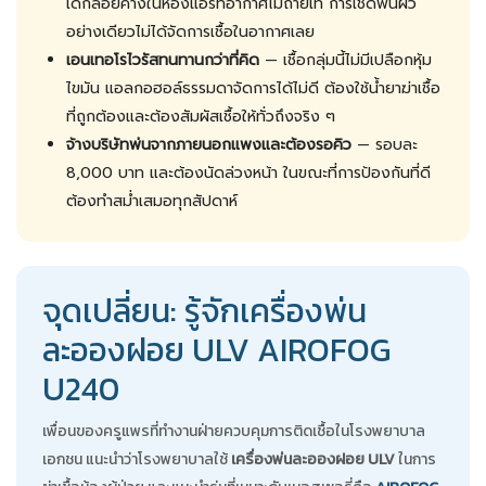
เด็กลอยค้างในห้องแอร์ที่อากาศไม่ถ่ายเท การเช็ดพื้นผิว
อย่างเดียวไม่ได้จัดการเชื้อในอากาศเลย
เอนเทอโรไวรัสทนทานกว่าที่คิด
— เชื้อกลุ่มนี้ไม่มีเปลือกหุ้ม
ไขมัน แอลกอฮอล์ธรรมดาจัดการได้ไม่ดี ต้องใช้น้ำยาฆ่าเชื้อ
ที่ถูกต้องและต้องสัมผัสเชื้อให้ทั่วถึงจริง ๆ
จ้างบริษัทพ่นจากภายนอกแพงและต้องรอคิว
— รอบละ
8,000 บาท และต้องนัดล่วงหน้า ในขณะที่การป้องกันที่ดี
ต้องทำสม่ำเสมอทุกสัปดาห์
จุดเปลี่ยน: รู้จักเครื่องพ่น
ละอองฝอย ULV AIROFOG
U240
เพื่อนของครูแพรที่ทำงานฝ่ายควบคุมการติดเชื้อในโรงพยาบาล
เอกชน แนะนำว่าโรงพยาบาลใช้
เครื่องพ่นละอองฝอย ULV
ในการ