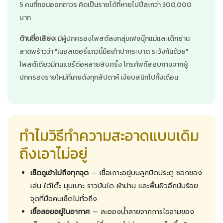
5 คนที่ถอนออกถาวร คิดเป็นรายได้ที่หายไปปีละกว่า 300,000
บาท
ด้านชื่อเสียง:
มีผู้ปกครองโพสต์ลงกลุ่มเฟซบุ๊กแม่และเด็กย่าน
ลาดพร้าวว่า "เนอสเซอรี่แถวนี้มือเท้าปากระบาด ระวังกันด้วย"
โพสต์เดียวมีคนแชร์ต่อหลายสิบครั้ง โทรศัพท์สอบถามจากผู้
ปกครองรายใหม่ที่เคยดังทุกสัปดาห์ เงียบสนิทไปทั้งเดือน
ทำไมวิธีทำความสะอาดแบบเดิม
ถึงเอาไม่อยู่
เช็ดถูเข้าไม่ถึงทุกจุด
— เชื้อเกาะอยู่บนลูกบิดประตู ซอกของ
เล่น ใต้โต๊ะ มุมเบาะ ราวบันได ผ้าม่าน และพื้นผิวอีกนับร้อย
จุดที่มือคนเช็ดไม่ทั่วถึง
เชื้อลอยอยู่ในอากาศ
— ละอองน้ำลายจากการไอจามของ