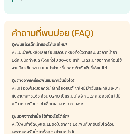
คำถามที่พบบ่อย (FAQ)
Q: พ่นแล้วเด็กเข้าห้องได้เลยไหม?
A: แนะนำพ่นหลังเลิกเรียนแล้วปิดห้องทิ้งไว้ตามระยะเวลาที่น้ำยา
แต่ละชนิดกำหนด (โดยทั่วไป 30-60 นาที) เปิดระบายอากาศก่อนใช้
งานห้อง ทีม WHD แนะนำน้ำยาที่ปลอดภัยกับพื้นที่เด็กให้ได้
Q: ต่างจากเครื่องพ่นหมอกควันยังไง?
A: เครื่องพ่นหมอกควันใช้เครื่องยนต์เผาไหม้ มีควันและกลิ่น เหมาะ
กับงานกลางแจ้ง ส่วน U240 เป็นระบบไฟฟ้า ULV ละอองเย็น ไม่มี
ควัน เหมาะกับการฆ่าเชื้อในอาคารโดยเฉพาะ
Q: นอกจากฆ่าเชื้อ ใช้ทำอะไรได้อีก?
A: ใช้พ่นกำจัดยุงและแมลงในอาคาร และพ่นดับกลิ่นอับได้ด้วย
เพราะรองรับน้ำยาทั้งสูตรน้ำและน้ำมัน