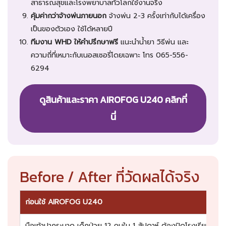
สาธารณสุขและโรงพยาบาลทั่วโลกใช้งานจริง
คุ้มค่ากว่าจ้างพ่นภายนอก
จ้างพ่น 2-3 ครั้งเท่ากับได้เครื่อง
เป็นของตัวเอง ใช้ได้หลายปี
ทีมงาน WHD ให้คำปรึกษาฟรี
แนะนำน้ำยา วิธีพ่น และ
ความถี่ที่เหมาะกับเนอสเซอรี่โดยเฉพาะ โทร 065-556-
6294
ดูสินค้าและราคา AIROFOG U240 คลิกที่
นี่
Before / After ที่วัดผลได้จริง
ก่อนใช้ AIROFOG U240
มือเท้าปากระบาด เด็กป่วย 12 คนใน 1 สัปดาห์ ต้องปิดโรงเรียน 2 สั