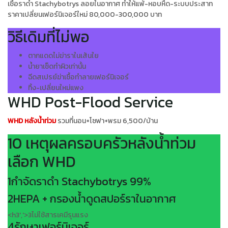
เชื้อราดำ Stachybotrys ลอยในอากาศ ทำให้แพ้-หอบหืด-ระบบประสาท
ราคาเปลี่ยนเฟอร์นิเจอร์ใหม่ 80,000-300,000 บาท
วิธีเดิมที่ไม่พอ
ตากแดดไม่ฆ่าราในเส้นใย
น้ำยาเช็ดทำผิวเท่านั้น
ฉีดสเปรย์ฆ่าเชื้อทำลายเฟอร์นิเจอร์
ทิ้ง-เปลี่ยนใหม่แพง
WHD Post-Flood Service
WHD หลังน้ำท่วม
รวมที่นอน+โซฟา+พรม 6,500/บ้าน
10 เหตุผลครอบครัวหลังน้ำท่วม
เลือก WHD
1
กำจัดราดำ Stachybotrys 99%
2
HEPA + กรองน้ำดูดสปอร์ราในอากาศ
<h3','>3ไม่ใช้สารเคมีรุนแรง
4
รักษาเฟอร์นิเจอร์