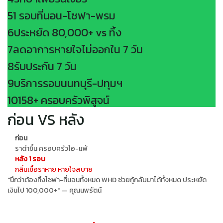
5
1 รอบที่นอน-โซฟา-พรม
6
ประหยัด 80,000+ vs ทิ้ง
7
ลดอาการหายใจไม่ออกใน 7 วัน
8
รับประกัน 7 วัน
9
บริการรอบนนทบุรี-ปทุมฯ
10
158+ ครอบครัวพิสูจน์
ก่อน VS หลัง
ก่อน
ราดำขึ้น ครอบครัวไอ-แพ้
หลัง 1 รอบ
กลิ่นเชื้อราหาย หายใจสบาย
"นึกว่าต้องทิ้งโซฟา-ที่นอนทั้งหมด WHD ช่วยกู้กลับมาได้ทั้งหมด ประหยัด
เงินไป 100,000+" — คุณนพรัตน์
บ้านน้ำท่วม? WHD Post-Flood