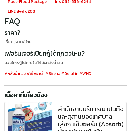
Post-Flood Package
โทร 065-556-6294
LINE @whd268
FAQ
ราคา?
เริ่ม 6,500/บ้าน
เฟอร์นิเจอร์เปียกกู้ได้ทุกตัวไหม?
ส่วนใหญ่กู้ได้ภายใน 14 วันหลังน้ำลด
#หลังน้ำท่วม
#เชื้อราดำ
#Sirena
#Delphin
#WHD
เนื้อหาที่เกี่ยวข้อง
สำนักงานบริหารฌาปนกิจ
และสุสานของเทศบาล
เลือก แอ๊บซอร์บ (Absorb)