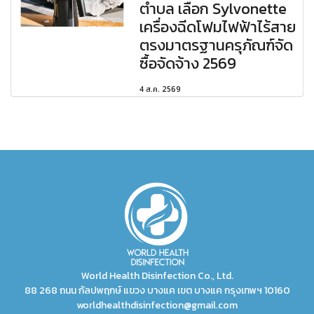
ตำบล เลือก Sylvonette
เครื่องฉีดโฟมไฟฟ้าไร้สาย
ตรงมาตรฐานครุภัณฑ์จัด
ซื้อจัดจ้าง 2569
4 ส.ค. 2569
World Health Disinfection Co., Ltd.
88 268 ถนน กัลปพฤกษ์ แขวง บางแค เขต บางแค กรุงเทพฯ 10160
worldhealthdisinfection@gmail.com