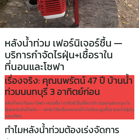
หลังน้ำท่วม เฟอร์นิเจอร์ชื้น —
บริการกำจัดไรฝุ่น+เชื้อราใน
ที่นอนและโซฟา
เรื่องจริง: คุณนพรัตน์ 47 ปี บ้านน้ำ
ท่วมนนทบุรี 3 อาทิตย์ก่อน
หลังน้ำลด ที่นอน-โซฟา-พรมชื้น 1 อาทิตย์ ขึ้นเชื้อราดำ Stachybotrys ไร
ฝุ่นแพร่หลังน้ำแห้ง — WHD ใช้เครื่องกรองน้ำ+ไอร้อน ดูดทั้งราและไรฝุ่นใน
รอบเดียว
ทำไมหลังน้ำท่วมต้องเร่งจัดการ