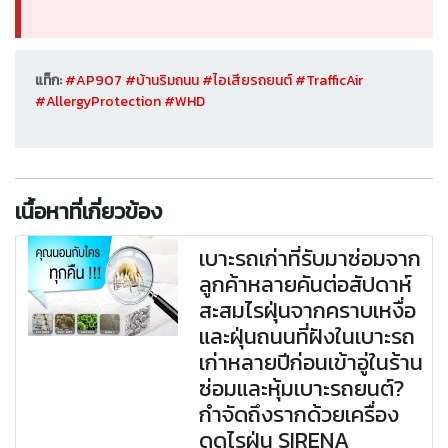
แท็ก:
#AP907
#บ้านริมถนน
#ไอเสียรถยนต์
#TrafficAir
#AllergyProtection
#WHD
เนื้อหาที่เกี่ยวข้อง
เบาะรถเก่าที่รับมาซ่อมจาก
ลูกค้าหลายคันต่อสัปดาห์
สะสมไรฝุ่นจากคราบเหงื่อ
และฝุ่นถนนที่ฝังในเบาะรถ
เก่าหลายปีก่อนเข้าอู่ในร้าน
ซ่อมและหุ้มเบาะรถยนต์?
กำจัดถึงรากด้วยเครื่อง
ดูดไรฝุ่น SIRENA