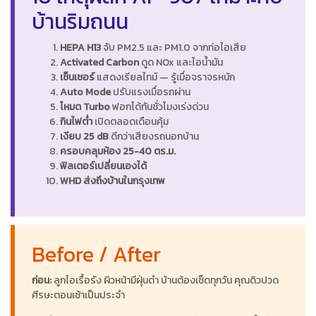
บ้านริมถนน
HEPA H13
จับ PM2.5 และ PM1.0 จากท่อไอเสีย
Activated Carbon
ดูด NOx และไอน้ำมัน
เซ็นเซอร์
แสดงเรียลไทม์ — รู้เมื่อจราจรหนัก
Auto Mode
ปรับแรงเมื่อรถผ่าน
โหมด Turbo
ฟอกได้ทันชั่วโมงเร่งด่วน
กินไฟต่ำ
เปิดตลอดเดือนคุ้ม
เงียบ 25 dB
ดีกว่าเสียงรถนอกบ้าน
ครอบคลุมห้อง 25-40 ตร.ม.
ฟิลเตอร์เปลี่ยนเองได้
WHD ส่งถึงบ้านในกรุงเทพ
Before / After
ก่อน:
ลูกไอเรื้อรัง ผิวหน้ามีฝุ่นดำ บ้านต้องเช็ดทุกวัน คุณดิวปวด
ศีรษะตอนเช้าเป็นประจำ