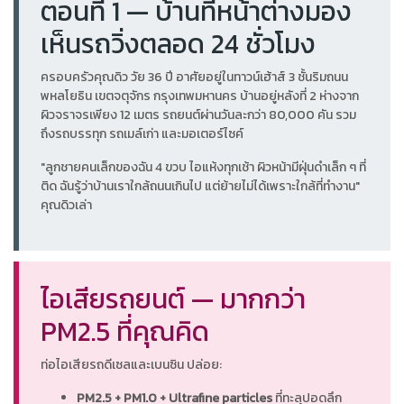
ตอนที่ 1 — บ้านที่หน้าต่างมอง
เห็นรถวิ่งตลอด 24 ชั่วโมง
ครอบครัวคุณดิว วัย 36 ปี อาศัยอยู่ในทาวน์เฮ้าส์ 3 ชั้นริมถนน
พหลโยธิน เขตจตุจักร กรุงเทพมหานคร บ้านอยู่หลังที่ 2 ห่างจาก
ผิวจราจรเพียง 12 เมตร รถยนต์ผ่านวันละกว่า 80,000 คัน รวม
ถึงรถบรรทุก รถเมล์เก่า และมอเตอร์ไซค์
"ลูกชายคนเล็กของฉัน 4 ขวบ ไอแห้งทุกเช้า ผิวหน้ามีฝุ่นดำเล็ก ๆ ที่
ติด ฉันรู้ว่าบ้านเราใกล้ถนนเกินไป แต่ย้ายไม่ได้เพราะใกล้ที่ทำงาน"
คุณดิวเล่า
ไอเสียรถยนต์ — มากกว่า
PM2.5 ที่คุณคิด
ท่อไอเสียรถดีเซลและเบนซิน ปล่อย:
PM2.5 + PM1.0 + Ultrafine particles
ที่ทะลุปอดลึก