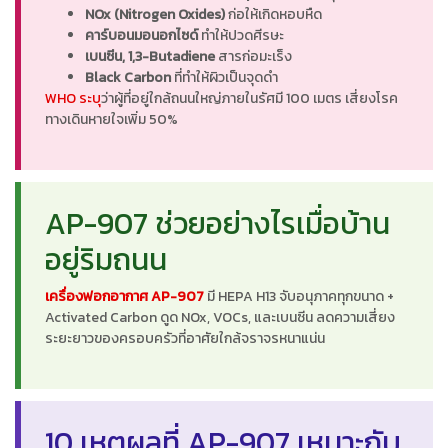
NOx (Nitrogen Oxides)
ก่อให้เกิดหอบหืด
คาร์บอนมอนอกไซด์
ทำให้ปวดศีรษะ
เบนซีน, 1,3-Butadiene
สารก่อมะเร็ง
Black Carbon
ที่ทำให้ผิวเป็นจุดดำ
WHO ระบุ
ว่าผู้ที่อยู่ใกล้ถนนใหญ่ภายในรัศมี 100 เมตร เสี่ยงโรค
ทางเดินหายใจเพิ่ม 50%
AP-907 ช่วยอย่างไรเมื่อบ้าน
อยู่ริมถนน
เครื่องฟอกอากาศ AP-907
มี HEPA H13 จับอนุภาคทุกขนาด +
Activated Carbon ดูด NOx, VOCs, และเบนซีน ลดความเสี่ยง
ระยะยาวของครอบครัวที่อาศัยใกล้จราจรหนาแน่น
10 เหตุผลที่ AP-907 เหมาะกับ