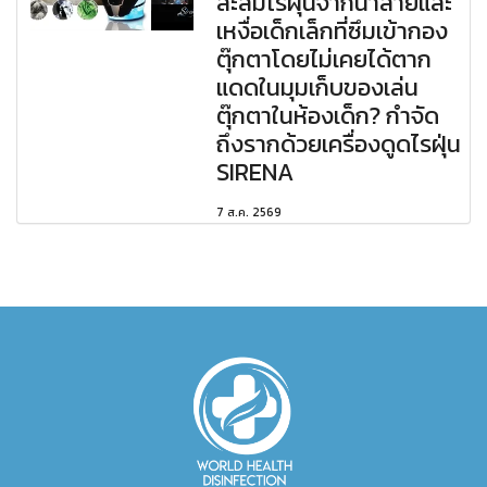
สะสมไรฝุ่นจากน้ำลายและ
เหงื่อเด็กเล็กที่ซึมเข้ากอง
ตุ๊กตาโดยไม่เคยได้ตาก
แดดในมุมเก็บของเล่น
ตุ๊กตาในห้องเด็ก? กำจัด
ถึงรากด้วยเครื่องดูดไรฝุ่น
SIRENA
7 ส.ค. 2569