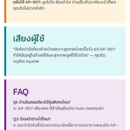
หลังใช้ AP-907:
ลูกไม่ไอ ผิวหน้าใส บ้านเช็ดสัปดาห์ละครั้งก็พอ
คุณดิวไม่ปวดหัวอีก
เสียงผู้ใช้
"ฉันคิดว่าฉันต้องย้ายบ้านเพราะลูกชายป่วยเรื้อรัง แต่ AP-907
ทำให้ฉันอยู่ในทำเลที่ดีและสุขภาพลูกก็ดีไปด้วย" — คุณดิว,
จตุจักร กรุงเทพ
FAQ
Q1: บ้านริมถนนต้องใช้รุ่นพิเศษไหม?
A: AP-907 เพียงพอ ที่สำคัญคือเปิด Auto ตลอดเวลา
Q2: ปิดหน้าต่างได้ไหม?
A: แนะนำปิดในชั่วโมงเร่งด่วน เปิดเมื่อจราจรเบาบางและเปิด AP-