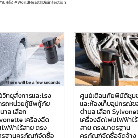
สะพายหลัง #WorldHealthDisinfection
ย์วิทยุสั่งการและโรง
ศูนย์เตือนภัยพิบัติชุ
รถหน่วยกู้ชีพกู้ภัย
และห้องเก็บอุปกรณ์ข
บาล เลือก
ตำบล เลือก Sylvone
vonette เครื่องฉีด
เครื่องฉีดโฟมไฟฟ้าไร้
ไฟฟ้าไร้สาย ตรง
สาย ตรงมาตรฐาน
รฐานครุภัณฑ์จัดซื้อ
ครุภัณฑ์จัดซื้อจัดจ้าง