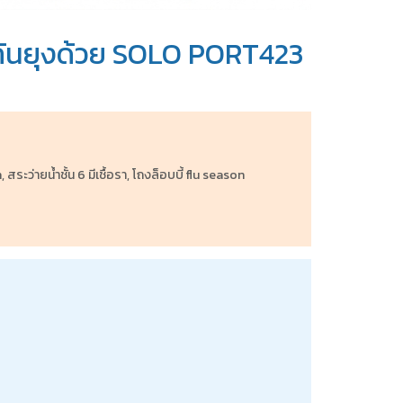
อ-กันยุงด้วย SOLO PORT423
ว่ายน้ำชั้น 6 มีเชื้อรา, โถงล็อบบี้ flu season