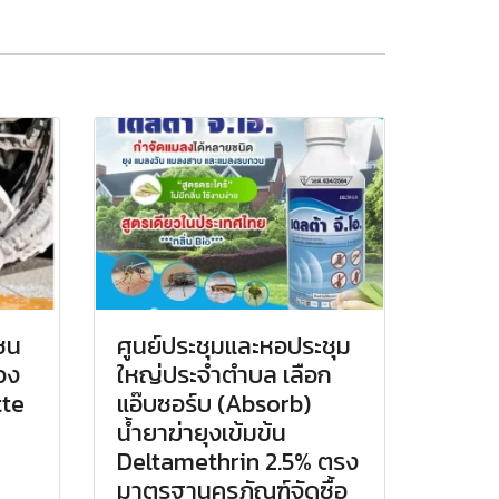
มชน
ศูนย์ประชุมและหอประชุม
อง
ใหญ่ประจำตำบล เลือก
tte
แอ๊บซอร์บ (Absorb)
น้ำยาฆ่ายุงเข้มข้น
Deltamethrin 2.5% ตรง
มาตรฐานครุภัณฑ์จัดซื้อ