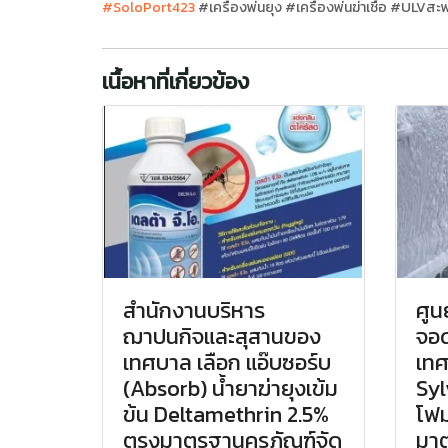
#SoloPort423
#เครื่องพ่นยุง #เครื่องพ่นฆ่าเชื้อ #ULV
เนื้อหาที่เกี่ยวข้อง
สำนักงานบริหาร
ศูน
ฌาปนกิจและสุสานของ
จอด
เทศบาล เลือก แอ๊บซอร์บ
เทศ
(Absorb) น้ำยาฆ่ายุงเข้ม
Syl
ข้น Deltamethrin 2.5%
โฟม
ตรงมาตรฐานครุภัณฑ์จัด
มาต