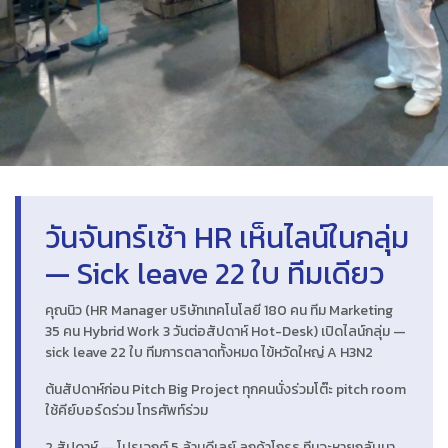
วันจันทร์เช้า HR เห็นไลน์ในกลุ่ม
— Sick leave 22 ใบ ทีมเดียว
คุณนิว (HR Manager บริษัทเทคโนโลยี 180 คน ทีม Marketing
35 คน Hybrid Work 3 วันต่อสัปดาห์ Hot-Desk) เปิดไลน์กลุ่ม —
sick leave 22 ใบ ทีมการตลาดทั้งหมด ไข้หวัดใหญ่ A H3N2
ต้นสัปดาห์ก่อน Pitch Big Project ทุกคนนั่งร่วมโต๊ะ pitch room
ใช้คีย์บอร์ดร่วม โทรศัพท์ร่วม
2 สัปดาห์ — โปรเจกต์ 5 ล้านดีเลย์ ลูกค้าโกรธ ทีมจะหายกลับมา