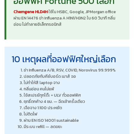
ออฟฟิศ Fortune 500 เลือก
Chemgene HLD4H
ใช้ใน HSBC, Google, JPMorgan office
ผ่าน EN 14476 ฆ่า Influenza A H1N1/H3N2 ใน 60 วินาที กลิ่น
อ่อน ไม่ทำลายอิเล็กทรอนิกส์
10 เหตุผลที่ออฟฟิศใหญ่เลือก
ฆ่า Influenza A/B, RSV, COVID, Norovirus 99.999%
ปลอดภัยกับคีย์บอร์ด เมาส์ จอ
ไม่ทำให้สี laptop จาง
กลิ่นอ่อน คนไม่แพ้
ใช้สเปรย์ทุกโต๊ะ + ULV ทั่วออฟฟิศ
ฤทธิ์ตกค้าง 4 ชม. — ฉีดเช้าครั้งเดียว
เจือจาง 1:100 ประหยัด
ไม่ติดไฟ
ผ่าน EN ISO 14001 sustainable
มีระบบ refill — ลดขยะ