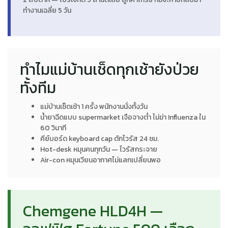
ทำงานเฉลี่ย 5 วัน
ทำไมแม่บ้านเช็ดทุกเช้ายังป่วย
ทั้งทีม
แม่บ้านเช็ดเช้า 1 ครั้ง พนักงานนั่งทั้งวัน
น้ำยาฉีดแบบ supermarket เจือจางต่ำ ไม่ฆ่า Influenza ใน
60 วินาที
คีย์บอร์ด keyboard cap ดักไวรัส 24 ชม.
Hot-desk หมุนคนทุกวัน — ไวรัสกระจาย
Air-con หมุนเวียนอากาศไม่แลกเปลี่ยนพอ
Chemgene HLD4H —