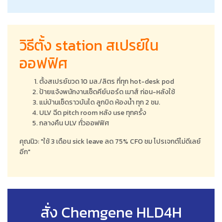
วิธีตั้ง station สเปรย์ใน
ออฟฟิศ
ตั้งสเปรย์ขวด 10 มล./ลิตร ที่ทุก hot-desk pod
ป้ายแจ้งพนักงานเช็ดคีย์บอร์ด เมาส์ ก่อน-หลังใช้
แม่บ้านเช็ดราวบันได ลูกบิด ห้องน้ำ ทุก 2 ชม.
ULV ฉีด pitch room หลัง use ทุกครั้ง
กลางคืน ULV ทั่วออฟฟิศ
คุณนิว: "ใช้ 3 เดือน sick leave ลด 75% CFO ชม โปรเจกต์ไม่ดีเลย์
อีก"
สั่ง Chemgene HLD4H