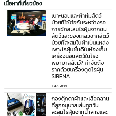
เนื้อหาที่เกี่ยวข้อง
เบาะนอนและผ้าห่มสัตว์
ป่วยที่ใช้ต่อกันระหว่างรอ
การซักสะสมไรฝุ่นจากขน
สัตว์และของเหลวจากสัตว์
ป่วยที่สะสมในผ้าเป็นแหล่ง
เพาะไรฝุ่นชั้นดีในห้องเก็บ
เครื่องนอนสัตว์ในโรง
พยาบาลสัตว์? กำจัดถึง
รากด้วยเครื่องดูดไรฝุ่น
SIRENA
7 ส.ค. 2569
กองตุ๊กตาผ้าและเสื่อคลาน
ที่ลูกอนุบาลเล่นทุกวัน
สะสมไรฝุ่นจากน้ำลายและ