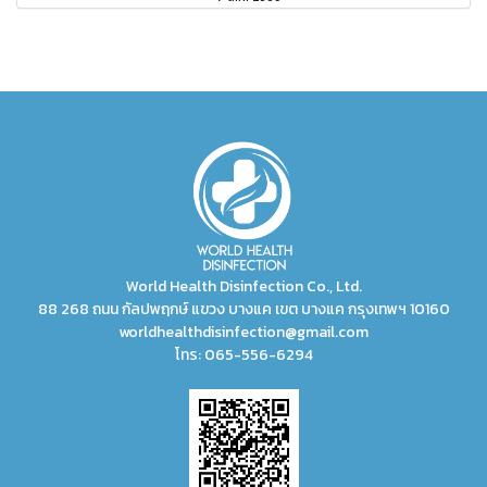
World Health Disinfection Co., Ltd.
88 268 ถนน กัลปพฤกษ์ แขวง บางแค เขต บางแค กรุงเทพฯ 10160
worldhealthdisinfection@gmail.com
โทร:
065-556-6294