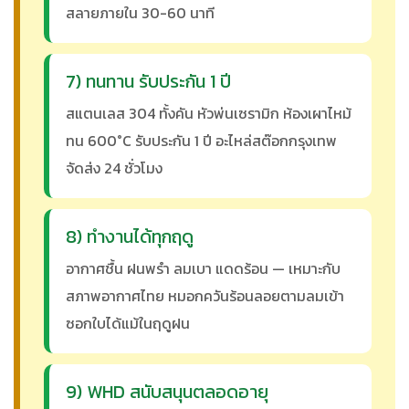
สลายภายใน 30-60 นาที
7) ทนทาน รับประกัน 1 ปี
สแตนเลส 304 ทั้งคัน หัวพ่นเซรามิก ห้องเผาไหม้
ทน 600°C รับประกัน 1 ปี อะไหล่สต๊อกกรุงเทพ
จัดส่ง 24 ชั่วโมง
8) ทำงานได้ทุกฤดู
อากาศชื้น ฝนพรำ ลมเบา แดดร้อน — เหมาะกับ
สภาพอากาศไทย หมอกควันร้อนลอยตามลมเข้า
ซอกใบได้แม้ในฤดูฝน
9) WHD สนับสนุนตลอดอายุ