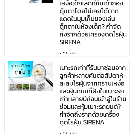
เหงื่อเด็กเล็กที่ซึมเข้ากอง
ตุ๊กตาโดยไม่เคยได้ตาก
แดดในมุมเก็บของเล่น
ตุ๊กตาในห้องเด็ก? กำจัด
ถึงรากด้วยเครื่องดูดไรฝุ่น
SIRENA
7 ส.ค. 2569
เบาะรถเก่าที่รับมาซ่อมจาก
ลูกค้าหลายคันต่อสัปดาห์
สะสมไรฝุ่นจากคราบเหงื่อ
และฝุ่นถนนที่ฝังในเบาะรถ
เก่าหลายปีก่อนเข้าอู่ในร้าน
ซ่อมและหุ้มเบาะรถยนต์?
กำจัดถึงรากด้วยเครื่อง
ดูดไรฝุ่น SIRENA
7 ส.ค. 2569