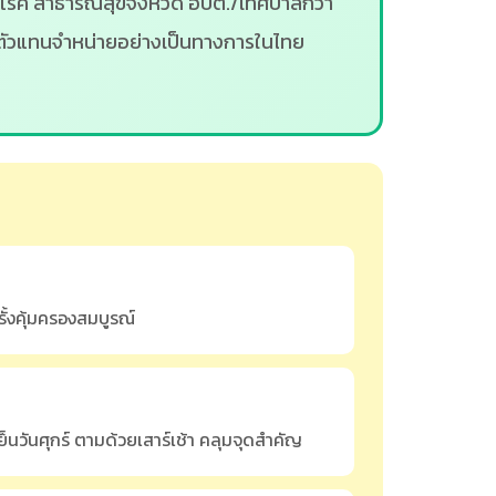
มโรค สาธารณสุขจังหวัด อบต./เทศบาลกว่า
นตัวแทนจำหน่ายอย่างเป็นทางการในไทย
ั้งคุ้มครองสมบูรณ์
็นวันศุกร์ ตามด้วยเสาร์เช้า คลุมจุดสำคัญ