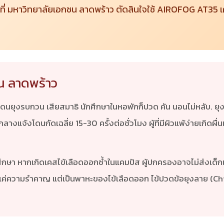
น ที่ มหาวิทยาลัยเอกชน ลาดพร้าว ตัดสินใจใช้ AIROFOG AT35
น ลาดพร้าว
ดนยุงรบกวน เสียสมาธิ นักศึกษาในหอพักก็ปวด คัน นอนไม่หลับ. ยุง
่กลางแจ้งโดนกัดเฉลี่ย 15-30 ครั้งต่อชั่วโมง ผู้ที่มีผิวแพ้ง่ายเกิดผื
า หากเกิดเคสไข้เลือดออกซ้ำในแคมปัส ผู้ปกครองอาจไม่ส่งเด็กเข
ใช่แค่ความรำคาญ แต่เป็นพาหะของไข้เลือดออก ไข้ปวดข้อยุงลาย (Ch