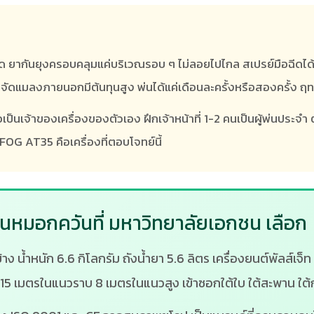
ยากันยุงครอบคลุมแค่บริเวณรอบ ๆ ไม่ลอยไปไกล สเปรย์มือฉีดได้เฉพ
ัดแมลงภายนอกมีต้นทุนสูง พ่นได้แค่เดือนละครั้งหรือสองครั้ง ฤทธิ์
ป็นเจ้าของเครื่องของตัวเอง ฝึกเจ้าหน้าที่ 1-2 คนเป็นผู้พ่นประจำ 
G AT35 คือเครื่องที่ตอบโจทย์นี้
นหมอกควันที่ มหาวิทยาลัยเอกชน เลือก
น้ำหนัก 6.6 กิโลกรัม ถังน้ำยา 5.6 ลิตร เครื่องยนต์พัลส์เจ็ท 2
เมตรในแนวราบ 8 เมตรในแนวสูง เข้าซอกใต้ใบ ใต้สะพาน ใต้ก