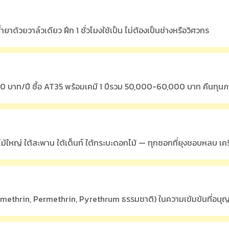
ยาด้วยวาล์วเดียว ฝึก 1 ชั่วโมงใช้เป็น ไม่ต้องเป็นช่างหรือวิศวกร
 บาท/ปี ซื้อ AT35 พร้อมเคมี 1 ปีรวม 50,000-60,000 บาท คืนทุน
ใหญ่ ใต้สะพาน ใต้เต็นท์ ใต้กระบะดอกไม้ — ทุกซอกที่ยุงชอบหลบ เคร
ltamethrin, Permethrin, Pyrethrum ธรรมชาติ) ในความเข้มข้นที่