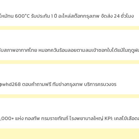
หม้ทน 600°C รับประกัน 1 ปี อะไหล่สต๊อกกรุงเทพ จัดส่ง 24 ชั่วโมง
กับสภาพอากาศไทย หมอกควันร้อนลอยตามลมเข้าซอกใบได้แม้ในฤดูฝ
ial @whd268 ตอบคำถามฟรี ทีมช่างกรุงเทพ บริการครบวงจร
000+ แห่ง กองทัพ กรมราชทัณฑ์ โรงพยาบาลใหญ่ KPI: เคสไข้เลือดอ