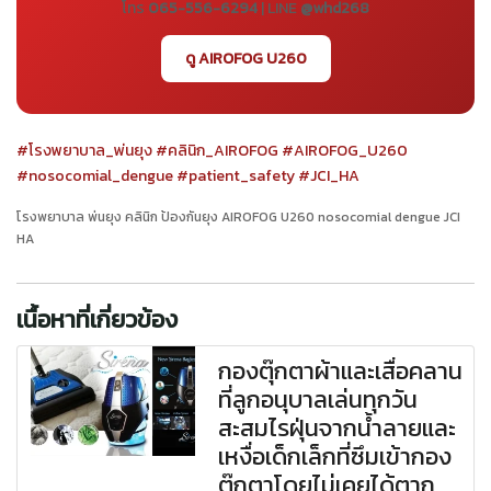
โทร
065-556-6294
| LINE
@whd268
ดู AIROFOG U260
#โรงพยาบาล_พ่นยุง
#คลินิก_AIROFOG
#AIROFOG_U260
#nosocomial_dengue
#patient_safety
#JCI_HA
โรงพยาบาล พ่นยุง คลินิก ป้องกันยุง AIROFOG U260 nosocomial dengue JCI
HA
เนื้อหาที่เกี่ยวข้อง
กองตุ๊กตาผ้าและเสื่อคลาน
ที่ลูกอนุบาลเล่นทุกวัน
สะสมไรฝุ่นจากน้ำลายและ
เหงื่อเด็กเล็กที่ซึมเข้ากอง
ตุ๊กตาโดยไม่เคยได้ตาก