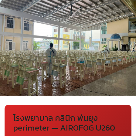
โรงพยาบาล คลินิก พ่นยุง
perimeter — AIROFOG U260