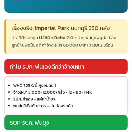
เดือน
เรื่องจริง: Imperial Park นนทบุรี 350 หลัง
ปธ. นิติฯ ลงทุน
U260 + Delta G.O.
รปภ. พ่นทุกพฤหัส 1 ชม.
ลูกบ้านพอใจ. ลดค่าจ้างเหมา 60,000 บาท/ปี ROI 2 เดือน
ทำไม รปภ. พ่นเองดีกว่าจ้างเหมา
WHO 725K/ปี ยุงอันดับ 1
จ้างเหมา 5,000-12,000/ครั้ง × 12 = 60-144K
รปภ. ทำเอง = แค่ค่าน้ำยา
พ่นทันทีเมื่อต้องการ — ไม่ต้องรอคิว
SOP รปภ. พ่นยุง