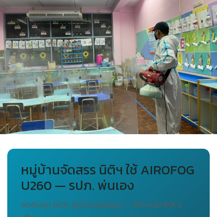
หมู่บ้านจัดสรร นิติฯ ใช้ AIROFOG
U260 — รปภ. พ่นเอง
ลดต้นทุน 60% ลูกบ้านปลอดยุง — 350 หลัง ROI 2