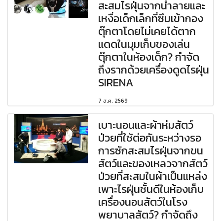
สะสมไรฝุ่นจากน้ำลายและ
เหงื่อเด็กเล็กที่ซึมเข้ากอง
ตุ๊กตาโดยไม่เคยได้ตาก
แดดในมุมเก็บของเล่น
ตุ๊กตาในห้องเด็ก? กำจัด
ถึงรากด้วยเครื่องดูดไรฝุ่น
SIRENA
7 ส.ค. 2569
เบาะนอนและผ้าห่มสัตว์
ป่วยที่ใช้ต่อกันระหว่างรอ
การซักสะสมไรฝุ่นจากขน
สัตว์และของเหลวจากสัตว์
ป่วยที่สะสมในผ้าเป็นแหล่ง
เพาะไรฝุ่นชั้นดีในห้องเก็บ
เครื่องนอนสัตว์ในโรง
พยาบาลสัตว์? กำจัดถึง