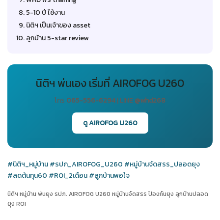
5-10 ปี ใช้งาน
นิติฯ เป็นเจ้าของ asset
ลูกบ้าน 5-star review
นิติฯ พ่นเอง เริ่มที่ AIROFOG U260
โทร
065-556-6294
| LINE
@whd268
ดู AIROFOG U260
#นิติฯ_หมู่บ้าน
#รปภ_AIROFOG_U260
#หมู่บ้านจัดสรร_ปลอดยุง
#ลดต้นทุน60
#ROI_2เดือน
#ลูกบ้านพอใจ
นิติฯ หมู่บ้าน พ่นยุง รปภ. AIROFOG U260 หมู่บ้านจัดสรร ป้องกันยุง ลูกบ้านปลอด
ยุง ROI