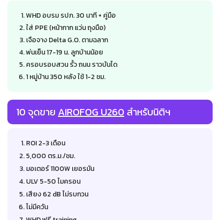
WHD อบรม รปภ. 30 นาที + คู่มือ
ใส่ PPE (หน้ากาก แว่น ถุงมือ)
เจือจาง Delta G.O. ตามฉลาก
พ่นเย็น 17-19 น. ลูกบ้านน้อย
ครอบรอบสวน รั้ว ถนน ราวบันได
1 หมู่บ้าน 350 หลัง ใช้ 1-2 ชม.
10 จุดขาย
AIROFOG U260
สำหรับนิติฯ
ROI 2-3 เดือน
5,000 ตร.ม./ชม.
มอเตอร์ 1100W เยอรมัน
ULV 5-50 ไมครอน
เสียง 62 dB ไม่รบกวน
ไม่มีควัน
WHD ฟรี training