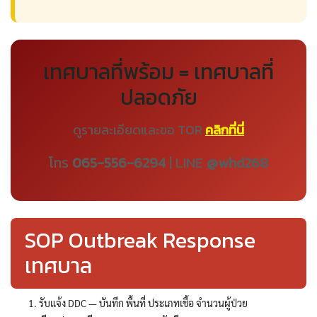
เทศบาลที่พร้อม = เทศบาลที่
ปลอดภัย
ดูรายละเอียดและขอ TOR
คลิกที่นี่
โทร
065-556-6294
| LINE
@whd268
SOP Outbreak Response
เทศบาล
รับแจ้ง DDC — บันทึก พื้นที่ ประเภทเชื้อ จำนวนผู้ป่วย