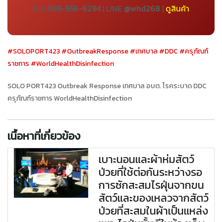
โทร
065-556-6294
| LINE
@whd268
|
ดูสินค้า
#SOLOPORT423
#OutbreakResponse
#เทศบาล
#DDC
#ครุภัณฑ์
ราชการ
#WorldHealthDisinfection
SOLO PORT423 Outbreak Response เทศบาล อบต. โรคระบาด DDC
ครุภัณฑ์ราชการ WorldHealthDisinfection
เนื้อหาที่เกี่ยวข้อง
เบาะนอนและผ้าห่มสัตว์
ป่วยที่ใช้ต่อกันระหว่างรอ
การซักสะสมไรฝุ่นจากขน
สัตว์และของเหลวจากสัตว์
ป่วยที่สะสมในผ้าเป็นแหล่ง