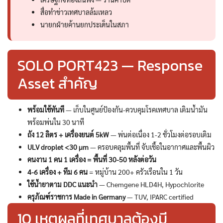
สื่อทำข่าวเทศบาลล้มเหลว
นายกฝ่ายค้านยกประเด็นในสภา
SOLO PORT423 — Response
Asset สำคัญ
พร้อมใช้ทันที
— เก็บในศูนย์ป้องกัน-ควบคุมโรคเทศบาล เติมน้ำมัน
พร้อมพ่นใน 30 นาที
ถัง 12 ลิตร + เครื่องยนต์ 5kW
— พ่นต่อเนื่อง 1-2 ชั่วโมงต่อรอบเติม
ULV droplet <30 µm
— ครอบคลุมพื้นที่ จับเชื้อในอากาศและพื้นผิว
คนงาน 1 คน 1 เครื่อง = พื้นที่ 30-50 หลังต่อวัน
4-6 เครื่อง + ทีม 6 คน
= หมู่บ้าน 200+ ครัวเรือนใน 1 วัน
ใช้น้ำยาตาม DDC แนะนำ
— Chemgene HLD4H, Hypochlorite
ครุภัณฑ์ราชการ Made in Germany
— TUV, IPARC certified
10 เหตุผลที่เทศบาลต้องมี