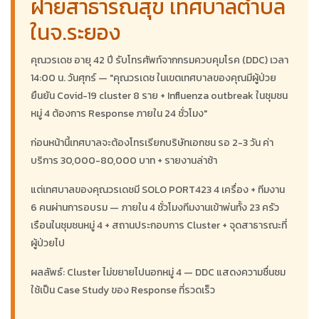
ฝ่ายสาธารณสุข เทศบาลตำบล
ในจ.ระยอง
คุณวรเดช อายุ 42 ปี รับโทรศัพท์จากกรมควบคุมโรค (DDC) เวลา
14:00 น. วันศุกร์ — "คุณวรเดช ในเขตเทศบาลของคุณมีผู้ป่วย
ยืนยัน Covid-19 cluster 8 ราย + Influenza outbreak ในชุมชน
หมู่ 4 ต้องการ Response ภายใน 24 ชั่วโมง"
ก่อนหน้านี้เทศบาลจะต้องโทรเรียกบริษัทเอกชน รอ 2-3 วัน ค่า
บริการ 30,000-80,000 บาท + รายงานล่าช้า
แต่เทศบาลของคุณวรเดชมี SOLO PORT423 4 เครื่อง + ทีมงาน
6 คนผ่านการอบรม — ภายใน 4 ชั่วโมงทีมงานเข้าพ่นทั้ง 23 ครัว
เรือนในชุมชนหมู่ 4 + สถานประกอบการ Cluster + จุดสาธารณะที่
ผู้ป่วยไป
ผลลัพธ์: Cluster ไม่ขยายไปนอกหมู่ 4 — DDC แสดงความชื่นชม
ใช้เป็น Case Study ของ Response ที่รวดเร็ว