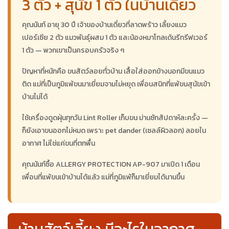
3 ตัว + สุนัข 1 ตัว ในบ้านเดี่ยว
คุณนันท์ อายุ 30 ปี เจ้าของบ้านเดี่ยวที่ลาดพร้าว เลี้ยงแมว
เปอร์เซีย 2 ตัว แมวพันธุ์ผสม 1 ตัว และน้องหมาโกลเด้นรีทรีฟเวอร์
1 ตัว — พวกเขาเป็นครอบครัวจริง ๆ
ปัญหาที่หนักคือ ขนสัตว์ลอยทั่วบ้าน เสื้อใส่ออกข้างนอกมีขนแมว
ติด แม่ที่เป็นภูมิแพ้ขนมาเยี่ยมจามไม่หยุด เพื่อนสนิทที่แพ้ขนสุนัขเข้า
บ้านไม่ได้
ใช้เครื่องดูดฝุ่นทุกวัน Lint Roller เก็บขน ม่านซักสัปดาห์ละครั้ง —
ก็ยังเอาขนออกไม่หมด เพราะ pet dander (เซลล์ผิวลอก) ลอยใน
อากาศ ไม่ใช่แค่ขนที่ตกพื้น
คุณนันท์ซื้อ ALLERGY PROTECTION AP-907 มาเปิด 1 เดือน
เพื่อนที่แพ้ขนเข้าบ้านได้แล้ว แม่ที่ภูมิแพ้ก็มาเยี่ยมได้นานขึ้น