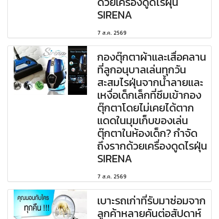
ด้วยเครื่องดูดไรฝุ่น
SIRENA
7 ส.ค. 2569
กองตุ๊กตาผ้าและเสื่อคลาน
ที่ลูกอนุบาลเล่นทุกวัน
สะสมไรฝุ่นจากน้ำลายและ
เหงื่อเด็กเล็กที่ซึมเข้ากอง
ตุ๊กตาโดยไม่เคยได้ตาก
แดดในมุมเก็บของเล่น
ตุ๊กตาในห้องเด็ก? กำจัด
ถึงรากด้วยเครื่องดูดไรฝุ่น
SIRENA
7 ส.ค. 2569
เบาะรถเก่าที่รับมาซ่อมจาก
ลูกค้าหลายคันต่อสัปดาห์