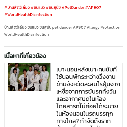
#บ้านสัตว์เลี้ยง
#ขนแมว
#ขนสุนัข
#PetDander
#AP907
#WorldHealthDisinfection
บ้านสัตว์เลี้ยง ขนแมว ขนสุนัข pet dander AP907 Allergy Protection
WorldHealthDisinfection
เนื้อหาที่เกี่ยวข้อง
เบาะนอนหลังเบาะคนขับที่
ใช้นอนพักระหว่างวิ่งงาน
ข้ามจังหวัดสะสมไรฝุ่นจาก
เหงื่อจากการขับรถทั้งวัน
และอากาศปิดในห้อง
โดยสารที่ไม่ค่อยได้ระบาย
ในห้องนอนในรถบรรทุก
ทางไกล? กำจัดถึงราก