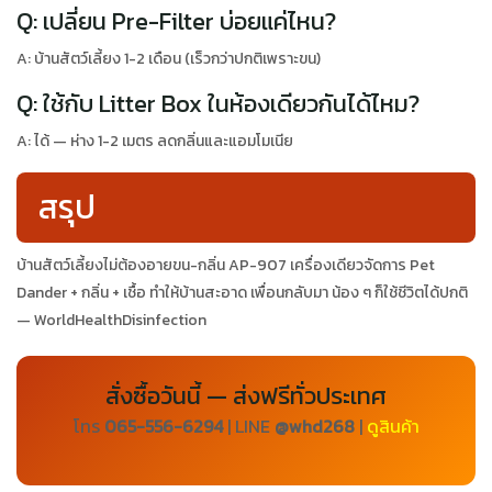
Q: เปลี่ยน Pre-Filter บ่อยแค่ไหน?
A: บ้านสัตว์เลี้ยง 1-2 เดือน (เร็วกว่าปกติเพราะขน)
Q: ใช้กับ Litter Box ในห้องเดียวกันได้ไหม?
A: ได้ — ห่าง 1-2 เมตร ลดกลิ่นและแอมโมเนีย
สรุป
บ้านสัตว์เลี้ยงไม่ต้องอายขน-กลิ่น AP-907 เครื่องเดียวจัดการ Pet
Dander + กลิ่น + เชื้อ ทำให้บ้านสะอาด เพื่อนกลับมา น้อง ๆ ก็ใช้ชีวิตได้ปกติ
— WorldHealthDisinfection
สั่งซื้อวันนี้ — ส่งฟรีทั่วประเทศ
โทร
065-556-6294
| LINE
@whd268
|
ดูสินค้า