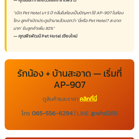
— คุณนันท์ ทาสสัตว์เลี้ยง ลาดพร้าว
"เปิด Pet Hotel มา 5 ปี กลิ่นในห้องเป็นปัญหา ใช้ AP-907 ในห้อง
โถง ลูกค้าเปิดประตูเข้ามาแล้วบอกว่า 'นี่หรือ Pet Hotel? สะอาด
มาก' รับลูกค้าเพิ่ม 30%"
— คุณพีรพัฒน์ Pet Hotel เชียงใหม่
รักน้อง + บ้านสะอาด — เริ่มที่
AP-907
ดูสินค้าและราคา
คลิกที่นี่
โทร
065-556-6294
| LINE
@whd268