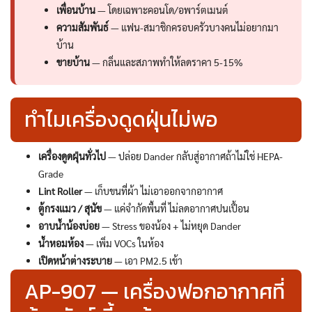
เพื่อนบ้าน
— โดยเฉพาะคอนโด/อพาร์ตเมนต์
ความสัมพันธ์
— แฟน-สมาชิกครอบครัวบางคนไม่อยากมา
บ้าน
ขายบ้าน
— กลิ่นและสภาพทำให้ลดราคา 5-15%
ทำไมเครื่องดูดฝุ่นไม่พอ
เครื่องดูดฝุ่นทั่วไป
— ปล่อย Dander กลับสู่อากาศถ้าไม่ใช่ HEPA-
Grade
Lint Roller
— เก็บขนที่ผ้า ไม่เอาออกจากอากาศ
ตู้กรงแมว / สุนัข
— แค่จำกัดพื้นที่ ไม่ลดอากาศปนเปื้อน
อาบน้ำน้องบ่อย
— Stress ของน้อง + ไม่หยุด Dander
น้ำหอมห้อง
— เพิ่ม VOCs ในห้อง
เปิดหน้าต่างระบาย
— เอา PM2.5 เข้า
AP-907 — เครื่องฟอกอากาศที่