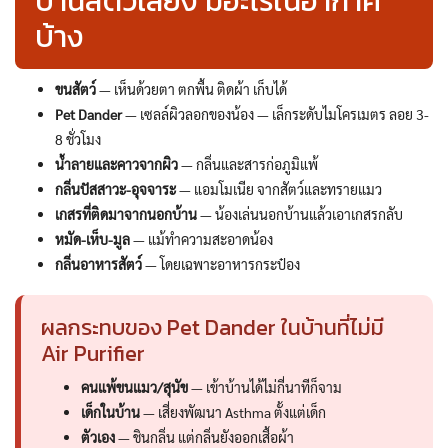
บ้านสัตว์เลี้ยง มีอะไรในอากาศ
บ้าง
ขนสัตว์
— เห็นด้วยตา ตกพื้น ติดผ้า เก็บได้
Pet Dander
— เซลล์ผิวลอกของน้อง — เล็กระดับไมโครเมตร ลอย 3-
8 ชั่วโมง
น้ำลายและคาวจากผิว
— กลิ่นและสารก่อภูมิแพ้
กลิ่นปัสสาวะ-อุจจาระ
— แอมโมเนีย จากสัตว์และทรายแมว
เกสรที่ติดมาจากนอกบ้าน
— น้องเล่นนอกบ้านแล้วเอาเกสรกลับ
หมัด-เห็บ-มูล
— แม้ทำความสะอาดน้อง
กลิ่นอาหารสัตว์
— โดยเฉพาะอาหารกระป๋อง
ผลกระทบของ Pet Dander ในบ้านที่ไม่มี
Air Purifier
คนแพ้ขนแมว/สุนัข
— เข้าบ้านได้ไม่กี่นาทีก็จาม
เด็กในบ้าน
— เสี่ยงพัฒนา Asthma ตั้งแต่เด็ก
ตัวเอง
— ชินกลิ่น แต่กลิ่นยังออกเสื้อผ้า