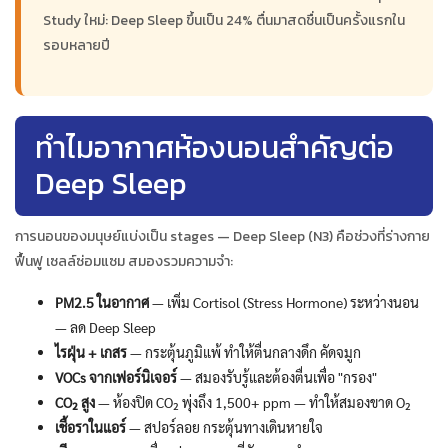
Study ใหม่: Deep Sleep ขึ้นเป็น 24% ตื่นมาสดชื่นเป็นครั้งแรกใน
รอบหลายปี
ทำไมอากาศห้องนอนสำคัญต่อ
Deep Sleep
การนอนของมนุษย์แบ่งเป็น stages — Deep Sleep (N3) คือช่วงที่ร่างกาย
ฟื้นฟู เซลล์ซ่อมแซม สมองรวมความจำ:
PM2.5 ในอากาศ
— เพิ่ม Cortisol (Stress Hormone) ระหว่างนอน
— ลด Deep Sleep
ไรฝุ่น + เกสร
— กระตุ้นภูมิแพ้ ทำให้ตื่นกลางดึก คัดจมูก
VOCs จากเฟอร์นิเจอร์
— สมองรับรู้และต้องตื่นเพื่อ "กรอง"
CO₂ สูง
— ห้องปิด CO₂ พุ่งถึง 1,500+ ppm — ทำให้สมองขาด O₂
เชื้อราในแอร์
— สปอร์ลอย กระตุ้นทางเดินหายใจ