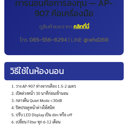
การนอนคือการลงทุน — AP-
907 คือเครื่องมือ
ดูสินค้าและราคา
คลิกที่นี่
โทร
065-556-6294
| LINE
@whd268
วิธีใช้ในห้องนอน
วาง AP-907 ห่างจากเตียง 1.5-2 เมตร
เปิดล่วงหน้า 30 นาทีก่อนเข้านอน
กลางคืน Quiet Mode <30dB
ปิดประตูหน้าต่างให้สนิท
ปรับ LED Display เป็น dim หรือ off
เปลี่ยน Filter ทุก 6-12 เดือน