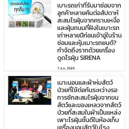
เบาะรถเก่าที่รับมาซ่อมจาก
ลูกค้าหลายคันต่อสัปดาห์
สะสมไรฝุ่นจากคราบเหงื่อ
และฝุ่นถนนที่ฝังในเบาะรถ
เก่าหลายปีก่อนเข้าอู่ในร้าน
ซ่อมและหุ้มเบาะรถยนต์?
กำจัดถึงรากด้วยเครื่อง
ดูดไรฝุ่น SIRENA
7 ส.ค. 2569
เบาะนอนและผ้าห่มสัตว์
ป่วยที่ใช้ต่อกันระหว่างรอ
การซักสะสมไรฝุ่นจากขน
สัตว์และของเหลวจากสัตว์
ป่วยที่สะสมในผ้าเป็นแหล่ง
เพาะไรฝุ่นชั้นดีในห้องเก็บ
เครื่องนอนสัตว์ในโรง