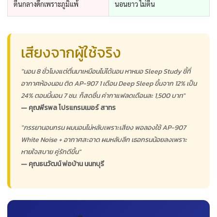
ตื่นกลางดึกเพราะภูมิแพ้
นอนยาว ไม่ตื่น
เสียงจากผู้ใช้จริง
"นอน 8 ชั่วโมงแต่ตื่นมาเหมือนไม่ได้นอน หาหมอ Sleep Study ชี้ที่
อากาศห้องนอน ติด AP-907 1 เดือน Deep Sleep ขึ้นจาก 12% เป็น
24% ตอนนี้นอน 7 ชม. ก็สดชื่น ค่ากาแฟลดเดือนละ 1,500 บาท"
— คุณพีรพล โปรแกรมเมอร์ สาทร
"ภรรยานอนกรน ผมนอนไม่หลับเพราะเสียง พอลองใช้ AP-907
White Noise + อากาศสะอาด ผมหลับลึก เธอกรนน้อยลงเพราะ
หายใจสบาย คู่รักดีขึ้น"
— คุณธนวัฒน์ พ่อบ้าน นนทบุรี