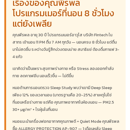
เรื่องของคุณพีรพล
โปรแกรมเมอร์ที่นอน 8 ชั่วโมง
แต่ยังเพลีย
คุณพีรพล อายุ 30 ปี โปรแกรมเมอร์อาวุโส บริษัท Fintech ใน
สาทร เข้านอน 11 PM ตื่น 7 AM ทุกวัน — นอนครบ 8 ชั่วโมง แต่ตื่น
มาไม่สดชื่น ระหว่างวันรู้สึกง่วงตอนบ่าย สมาธิแย่ ต้องดื่มกาแฟ 3-
4 แก้ว
เขาคิดว่าเป็นเพราะสุขภาพร่างกาย หรือ Stress ลองออกกำลัง
กาย ลดคาเฟอีน นอนเร็วขึ้น — ไม่ดีขึ้น
หมอด้านการนอนตรวจ Sleep Study พบว่าเขามี Deep Sleep
เพียง 12% ของเวลานอน (มาตรฐานคือ 20-25%) สาเหตุไม่ใช่
ที่นอนหรือร่างกาย แต่คือ คุณภาพอากาศในห้องนอน — PM2.5
30+ µg/m³ + ไรฝุ่นในที่นอน
หมอแนะนำเครื่องฟอกอากาศคุณภาพดี + Quiet Mode คุณพีรพล
ซื้อ ALLERGY PROTECTION AP-907 — 1 เดือนหลัง Sleep