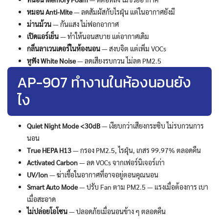
หมอน Anti-Mite
— ลดสัมผัสกับไรฝุ่น แต่ในอากาศยังมี
ม่านม้วน
— กันแสง ไม่ฟอกอากาศ
เปิดแอร์เย็น
— ทำให้นอนสบาย แต่อากาศเดิม
กลิ่นลาเวนเดอร์ในห้องนอน
— สงบจิต แต่เพิ่ม VOCs
หูฟัง White Noise
— ลดเสียงรบกวน ไม่ลด PM2.5
AP-907 ทำงานในห้องนอนยัง
ไง
Quiet Night Mode <30dB
— เงียบกว่าเสียงกระซิบ ไม่รบกวนการ
นอน
True HEPA H13
— กรอง PM2.5, ไรฝุ่น, เกสร 99.97% ตลอดคืน
Activated Carbon
— ลด VOCs จากเฟอร์นิเจอร์เก่า
UV/Ion
— ฆ่าเชื้อในอากาศที่อาจอยู่ตอนคุณนอน
Smart Auto Mode
— ปรับ Fan ตาม PM2.5 — แรงเมื่อต้องการ เบา
เมื่อสะอาด
ไม่ปล่อยโอโซน
— ปลอดภัยเมื่อนอนข้าง ๆ ตลอดคืน