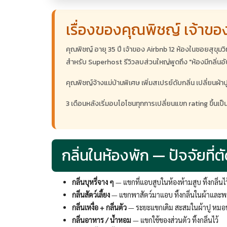
เรื่องของคุณพิชญ์ เจ้าของ
คุณพิชญ์ อายุ 35 ปี เจ้าของ Airbnb 12 ห้องในซอยสุขุมวิ
สำหรับ Superhost รีวิวลบส่วนใหญ่พูดถึง "ห้องมีกลิ่นอับ" 
คุณพิชญ์จ้างแม่บ้านพิเศษ เพิ่มสเปรย์ดับกลิ่น เปลี่ยน
3 เดือนหลังเริ่มอบโอโซนทุกการเปลี่ยนแขก rating ขึ้นเป
กลิ่นในห้องพัก — ปัจจัยที่
กลิ่นบุหรี่จาง ๆ
— แขกที่แอบสูบในห้องห้ามสูบ ทิ้งกลิ่นไว
กลิ่นสัตว์เลี้ยง
— แขกพาสัตว์มาแอบ ทิ้งกลิ่นในผ้าและ
กลิ่นเหงื่อ + กลิ่นตัว
— ระยะแขกเดิม สะสมในผ้าปู หมอ
กลิ่นอาหาร / น้ำหอม
— แขกใช้ของส่วนตัว ทิ้งกลิ่นไว้