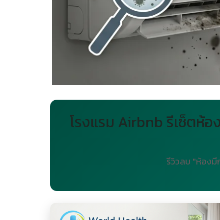
โรงแรม Airbnb รีเซ็ตห้อ
รีวิวลบ "ห้องม