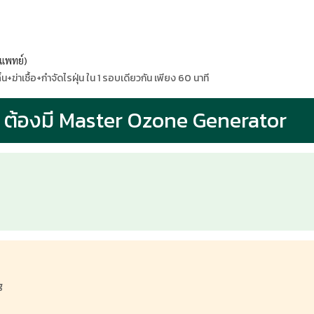
รแพทย์)
าเชื้อ+กำจัดไรฝุ่น ใน 1 รอบเดียวกัน เพียง 60 นาที
b ต้องมี Master Ozone Generator
g