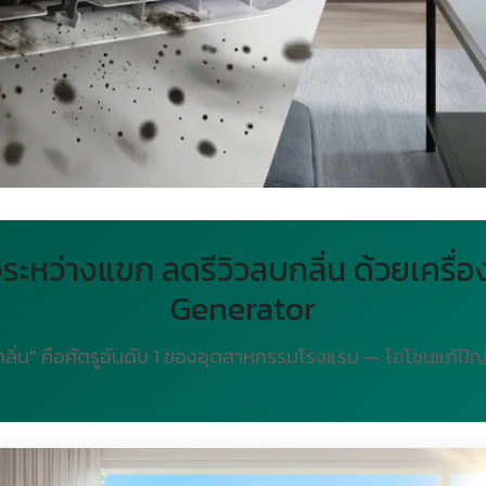
งระหว่างแขก ลดรีวิวลบกลิ่น ด้วยเคร
Generator
ีกลิ่น" คือศัตรูอันดับ 1 ของอุตสาหกรรมโรงแรม — โอโซนแก้ปัญหา