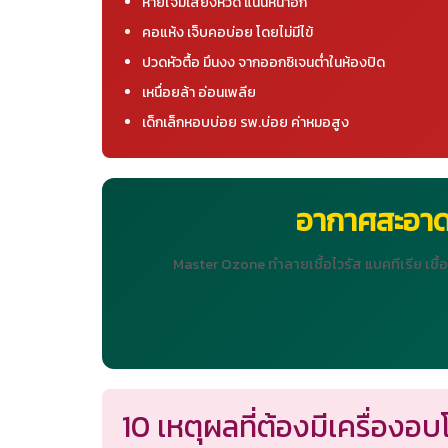
หายใจมีเสียงหวีด แน่นหน้าอก
คอแห้ง เจ็บคอบ่อย โดยไม่มีไข้
ปวดหัวตื้อ มึนงง จากออกซิเจนต่ำในห้องปิด
เหนื่อยล้า อ่อนเพลีย
เด็กเล็กหอบบ่อย รพ.บ่อย ค่าหมอสูง
อากาศสะอาด
Master Ozone ทำลายเชื้อไวรัส แบคทีเรีย เชื
10 เหตุผลที่ต้องมีเครื่อง