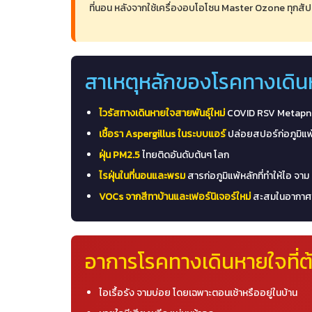
ที่นอน หลังจากใช้เครื่องอบโอโซน Master Ozone ทุกสัป
สาเหตุหลักของโรคทางเดิน
ไวรัสทางเดินหายใจสายพันธุ์ใหม่
COVID RSV Metapneu
เชื้อรา Aspergillus ในระบบแอร์
ปล่อยสปอร์ก่อภูมิแ
ฝุ่น PM2.5
ไทยติดอันดับต้นๆ โลก
ไรฝุ่นในที่นอนและพรม
สารก่อภูมิแพ้หลักที่ทำให้ไอ จาม
VOCs จากสีทาบ้านและเฟอร์นิเจอร์ใหม่
สะสมในอากาศ
อาการโรคทางเดินหายใจที่ต้
ไอเรื้อรัง จามบ่อย โดยเฉพาะตอนเช้าหรืออยู่ในบ้าน