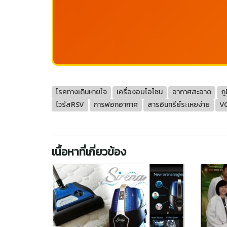
โรคทางเดินหายใจ
เครื่องอบโอโซน
อากาศสะอาด
ภู
ไวรัสRSV
การฟอกอากาศ
สารอินทรีย์ระเหยง่าย
V
เนื้อหาที่เกี่ยวข้อง