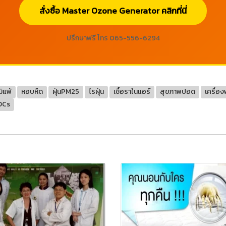
สั่งซื้อ Master Ozone Generator คลิกที่นี่
ปรึกษาฟรี โทร 065-556-6294
มิแพ้
หอบหืด
ฝุ่นPM25
ไรฝุ่น
เชื้อราในแอร์
สุขภาพปอด
เครื่อ
OCs