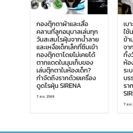
กองตุ๊กตาผ้าและเสื่อ
เบา
คลานที่ลูกอนุบาลเล่นทุก
ใช้
วันสะสมไรฝุ่นจากน้ำลาย
ข้า
และเหงื่อเด็กเล็กที่ซึมเข้า
จาก
กองตุ๊กตาโดยไม่เคยได้
ทั้
ตากแดดในมุมเก็บของ
ห้อ
เล่นตุ๊กตาในห้องเด็ก?
ระบ
กำจัดถึงรากด้วยเครื่อง
บรร
ดูดไรฝุ่น SIRENA
ราก
SI
7 ส.ค. 2569
7 ส.ค