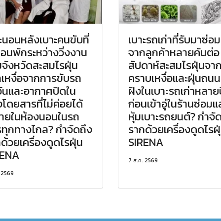
ะนอนหลังเบาะคนขับที่
เบาะรถเก่าที่รับมาซ่อม
นอนพักระหว่างวิ่งงาน
จากลูกค้าหลายคันต่อ
มจังหวัดสะสมไรฝุ่น
สัปดาห์สะสมไรฝุ่นจา
เหงื่อจากการขับรถ
คราบเหงื่อและฝุ่นถนนท
งวันและอากาศปิดใน
ฝังในเบาะรถเก่าหลายป
งโดยสารที่ไม่ค่อยได้
ก่อนเข้าอู่ในร้านซ่อมแ
ายในห้องนอนในรถ
หุ้มเบาะรถยนต์? กำจั
ทุกทางไกล? กำจัดถึง
รากด้วยเครื่องดูดไรฝุ
ด้วยเครื่องดูดไรฝุ่น
SIRENA
RENA
7 ส.ค. 2569
. 2569