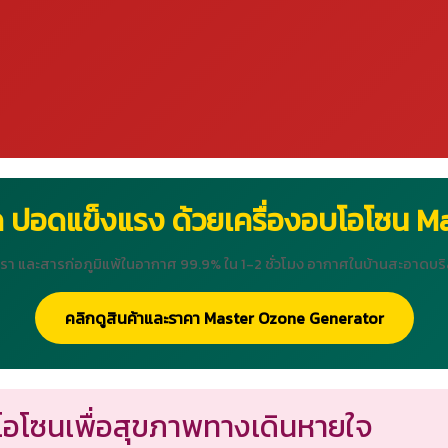
 ปอดแข็งแรง ด้วยเครื่องอบโอโซน M
้อรา และสารก่อภูมิแพ้ในอากาศ 99.9% ใน 1-2 ชั่วโมง อากาศในบ้านสะอาดบริ
คลิกดูสินค้าและราคา Master Ozone Generator
อบโอโซนเพื่อสุขภาพทางเดินหายใจ