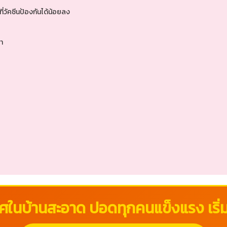
ี่วัคซีนป้องกันได้น้อยลง
า
ศในบ้านสะอาด ปอดทุกคนแข็งแรง เริ่มต