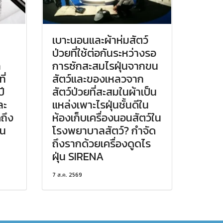
เบาะนอนและผ้าห่มสัตว์
ป่วยที่ใช้ต่อกันระหว่างรอ
ก
การซักสะสมไรฝุ่นจากขน
ี่
สัตว์และของเหลวจาก
ี
สัตว์ป่วยที่สะสมในผ้าเป็น
ละ
แหล่งเพาะไรฝุ่นชั้นดีใน
ดถึง
ห้องเก็บเครื่องนอนสัตว์ใน
่น
โรงพยาบาลสัตว์? กำจัด
ถึงรากด้วยเครื่องดูดไร
ฝุ่น SIRENA
7 ส.ค. 2569