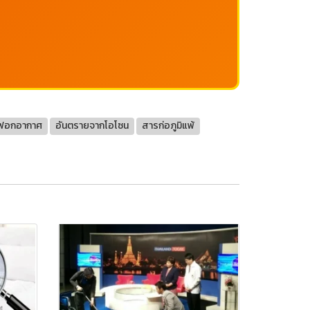
งฟอกอากาศ
อันตรายจากโอโซน
สารก่อภูมิแพ้