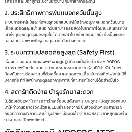
รีสอร์ท และมีอายุการใช้งานยาวนาน คุ้มค่าแก่การลงทุน
2. ประสิทธิภาพการพ่นหมอกควันขั้นสูง
ระบบการเผาไหม้และท่อพ่นถูกออกแบบมาให้สร้างอนุภาคหมอกควันขนาด
เล็กละเอียดและสม่ำเสมอ ควันสามารถลอยตัวในอากาศได้นานและแทรกซึม
เข้าถึงทุกซอกทุกมุมของพุ่มไม้ ใต้เตียงผ้าใบ หรือท่อระบายน้ำ ซึ่งเป็นแหล่ง
หลบซ่อนและเพาะพันธุ์ของยุงลายได้อย่างหมดจด
3. ระบบความปลอดภัยสูงสุด (Safety First)
เรื่องความปลอดภัยของพนักงานผู้ปฏิบัติงานเป็นสิ่งสำคัญ AIROFOG
AT35 มาพร้อมกับระบบวาล์วและระบบระบายความร้อนที่มีประสิทธิภาพ
ป้องกันความร้อนสะสมที่ตัวเครื่อง และลดความเสี่ยงในการเกิดไฟลุกไหม้ที่
ปลายท่อ ทำให้พนักงานดูแลอาคารสถานที่สามารถใช้งานได้อย่างมั่นใจ
4. สตาร์ทติดง่าย บำรุงรักษาสะดวก
ไม่ต้องเสียเวลาในการสตาร์ทเครื่องยนต์นานๆ ระบบจุดระเบิดถูกออกแบบ
มาให้ทำงานอย่างรวดเร็วและแม่นยำ นอกจากนี้ ชิ้นส่วนต่างๆ ยังสามารถ
ถอดทำความสะอาดและบำรุงรักษาเบื้องต้นได้ง่าย ช่วยลดเวลาหยุดชะงักใน
การทำงาน (Downtime)