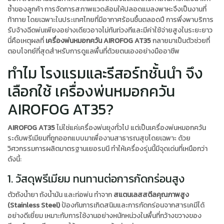
ซ้ำของลูกค้า การจัดการสภาพแวดล้อมให้ปลอดแมลงพาหะจึงเป็นงานที่
ท้าทาย โดยเฉพาะในประเทศไทยที่มีอากาศร้อนชื้นตลอดปี การพึ่งพาบริการ
รับจ้างฉีดพ่นเพียงอย่างเดียวอาจไม่ทันท่วงทีและมีค่าใช้จ่ายสูงในระยะยาว
นี่คือเหตุผลที่
เครื่องพ่นหมอกควัน AIROFOG AT35
กลายมาเป็นตัวช่วยที่
ตอบโจทย์ที่สุดสำหรับการดูแลพื้นที่ด้วยตนเองอย่างมืออาชีพ
ทำไม โรงแรมและรีสอร์ทชั้นนำ จึง
เลือกใช้ เครื่องพ่นหมอกควัน
AIROFOG AT35?
AIROFOG AT35
ไม่ใช่แค่เครื่องพ่นยุงทั่วไป แต่เป็นเครื่องพ่นหมอกควัน
ระดับพรีเมียมที่ถูกออกแบบมาเพื่องานสาธารณสุขโดยเฉพาะ ด้วย
วิศวกรรมการผลิตมาตรฐานเยอรมนี ทำให้เครื่องรุ่นนี้มีจุดเด่นที่เหนือกว่า
ดังนี้:
1. วัสดุพรีเมียม ทนทานต่อการกัดกร่อนสูง
ตัวถังน้ำยา ถังน้ำมัน และท่อพ่น ทำจาก
สแตนเลสสตีลคุณภาพสูง
(Stainless Steel)
ป้องกันการเกิดสนิมและการกัดกร่อนจากสารเคมีได้
อย่างดีเยี่ยม เหมาะกับการใช้งานอย่างหนักหน่วงในพื้นที่กว้างขวางของ