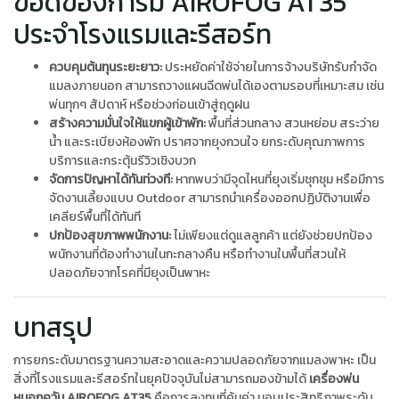
ข้อดีของการมี AIROFOG AT35
ประจำโรงแรมและรีสอร์ท
ควบคุมต้นทุนระยะยาว:
ประหยัดค่าใช้จ่ายในการจ้างบริษัทรับกำจัด
แมลงภายนอก สามารถวางแผนฉีดพ่นได้เองตามรอบที่เหมาะสม เช่น
พ่นทุกๆ สัปดาห์ หรือช่วงก่อนเข้าสู่ฤดูฝน
สร้างความมั่นใจให้แขกผู้เข้าพัก:
พื้นที่ส่วนกลาง สวนหย่อม สระว่าย
น้ำ และระเบียงห้องพัก ปราศจากยุงกวนใจ ยกระดับคุณภาพการ
บริการและกระตุ้นรีวิวเชิงบวก
จัดการปัญหาได้ทันท่วงที:
หากพบว่ามีจุดไหนที่ยุงเริ่มชุกชุม หรือมีการ
จัดงานเลี้ยงแบบ Outdoor สามารถนำเครื่องออกปฏิบัติงานเพื่อ
เคลียร์พื้นที่ได้ทันที
ปกป้องสุขภาพพนักงาน:
ไม่เพียงแต่ดูแลลูกค้า แต่ยังช่วยปกป้อง
พนักงานที่ต้องทำงานในกะกลางคืน หรือทำงานในพื้นที่สวนให้
ปลอดภัยจากโรคที่มียุงเป็นพาหะ
บทสรุป
การยกระดับมาตรฐานความสะอาดและความปลอดภัยจากแมลงพาหะ เป็น
สิ่งที่โรงแรมและรีสอร์ทในยุคปัจจุบันไม่สามารถมองข้ามได้
เครื่องพ่น
หมอกควัน AIROFOG AT35
คือการลงทุนที่คุ้มค่า มอบประสิทธิภาพระดับ