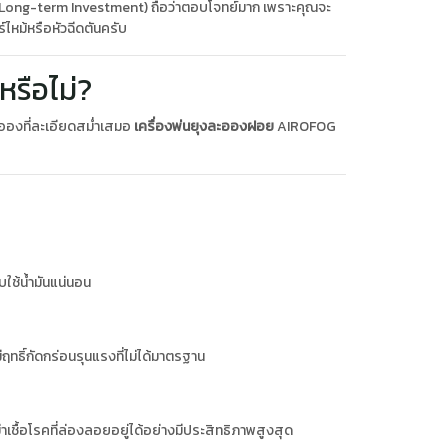
ว (Long-term Investment) ถือว่าตอบโจทย์มาก เพราะคุณจะ
์ไหม้หรือหัวฉีดตันครับ
รือไม่?
ละอองที่ละเอียดสม่ำเสมอ
เครื่องพ่นยุงละอองฝอย
AIROFOG
บใช้น้ำมันแน่นอน
ฤทธิ์กัดกร่อนรุนแรงที่ไม่ได้มาตรฐาน
ชื้อโรคที่ล่องลอยอยู่ได้อย่างมีประสิทธิภาพสูงสุด