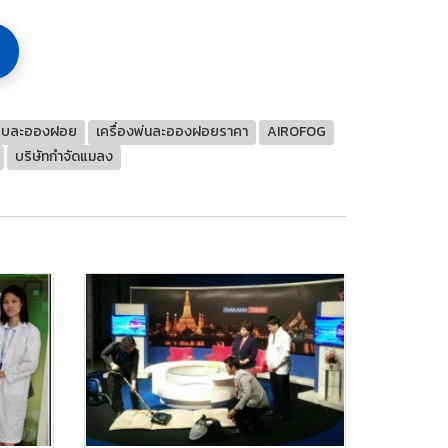
งแบบละอองฝอย
เครื่องพ่นละอองฝอยราคา
AIROFOG
บริษัทกำจัดแมลง