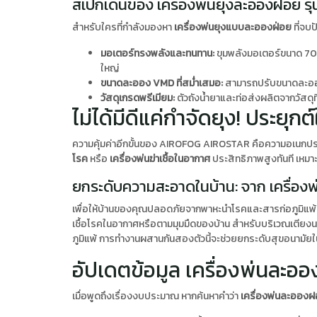
สเปกเด่นของ เครื่องพ่นยุงละอองฝอย รุ่นนี
สำหรับใครที่กำลังมองหา
เครื่องพ่นยุงแบบละอองฝ่อย
ที่จบ
มอเตอร์ทรงพลังและทนทาน:
ขุมพลังมอเตอร์ขนาด 700-
ใหญ่
ขนาดละออง VMD ที่สม่ำเสมอ:
สามารถปรับขนาดละอองฝอ
วัสดุเกรดพรีเมียม:
ตัวถังน้ำยาและท่อส่งผลิตจากวัสดุ
ไม่ได้มีดีแค่กำจัดยุง! ประยุกต์
ความคุ้มค่าอีกขั้นของ AIROFOG AIROSTAR คือความอเนกประสง
โรค
หรือ
เครื่องพ่นฆ่าเชื้อในอากาศ
ประสิทธิภาพสูงทันที เหมา
ยกระดับความสะอาดในบ้าน: จาก เครื่องพ่
เพื่อให้บ้านของคุณปลอดภัยจากพาหะนำโรคและสารก่อภูมิแ
เชื้อโรคในอากาศหรือตามมุมมืดของบ้าน สำหรับบริเวณเตียง
ภูมิแพ้ การทำงานผสานกันสองตัวนี้จะช่วยยกระดับสุขอนามัยใ
อัปเดตข้อมูล เครื่องพ่นละอ
เมื่อพูดถึงเรื่องงบประมาณ หากค้นหาคำว่า
เครื่องพ่นละออง