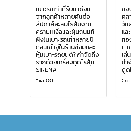
เบาะรถเก่าที่รับมาซ่อม
กอง
จากลูกค้าหลายคันต่อ
คลา
สัปดาห์สะสมไรฝุ่นจาก
วัน
คราบเหงื่อและฝุ่นถนนที่
และเ
ฝังในเบาะรถเก่าหลายปี
กอง
ก่อนเข้าอู่ในร้านซ่อมและ
ตาก
หุ้มเบาะรถยนต์? กำจัดถึง
เล่
รากด้วยเครื่องดูดไรฝุ่น
กำจ
SIRENA
ดูด
7 ส.ค. 2569
7 ส.ค