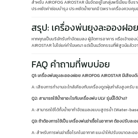
สำหรับ AIROFOG AIROSTAR นั้นจัดอยู่ในกลุ่มพรีเมียม ซึ่ง
ประหยัดค่าซ่อมบำรุง ประหยัดน้ำยาเคมี (เพราะเครื่องควบคุมอ
สรุป: เครื่องพ่นยุงละออง
หากคุณเป็นบริษัทรับกำจัดแมลง ผู้จัดการอาคาร หรือเจ้าของบ้
AIROSTAR ไม่ใช่แค่คำโฆษณา แต่เป็นนวัตกรรมที่พิสูจน์แล้วจ
FAQ คำถามที่พบบ่อย
Q1: เครื่องพ่นยุงละอองฝอย AIROFOG AIROSTAR มีเสียงด
A: เสียงการทำงานจะใกล้เคียงกับเครื่องดูดฝุ่นกำลังสูงครับ 
Q2: สามารถใช้น้ำยาอะไรกับเครื่องพ่น ULV รุ่นนี้ได้บ้าง?
A: สามารถใช้ได้ทั้งน้ำยากำจัดแมลงแบบสูตรน้ำ (Water-based) 
Q3: ถ้าต้องการใช้เป็น เครื่องพ่นฆ่าเชื้อในอากาศ ต้องปรับละ
A: สำหรับการพ่นฆ่าเชื้อโรคในอากาศ แนะนำให้ปรับขนาดละอองใ