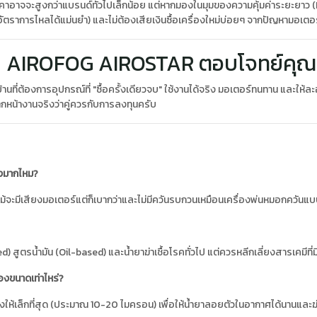
ราคาอาจจะสูงกว่าแบรนด์ทั่วไปเล็กน้อย แต่หากมองในมุมของความคุ้มค่าระยะยา
ัตราการไหลได้แม่นยำ) และไม่ต้องเสียเงินซื้อเครื่องใหม่บ่อยๆ จากปัญหามอเตอร
ฝอย AIROFOG AIROSTAR ตอบโจทย์คุณห
านที่ต้องการอุปกรณ์ที่ "ซื้อครั้งเดียวจบ" ใช้งานได้จริง มอเตอร์ทนทาน และให้
ากหน้างานจริงว่าคู่ควรกับการลงทุนครับ
ังมากไหม?
แม้จะมีเสียงมอเตอร์แต่ก็เบากว่าและไม่มีควันรบกวนเหมือนเครื่องพ่นหมอกควันแบ
สูตรน้ำมัน (Oil-based) และน้ำยาฆ่าเชื้อโรคทั่วไป แต่ควรหลีกเลี่ยงสารเคมีที่มี
อองขนาดเท่าไหร่?
ห้เล็กที่สุด (ประมาณ 10-20 ไมครอน) เพื่อให้น้ำยาลอยตัวในอากาศได้นานและฆ่าเ