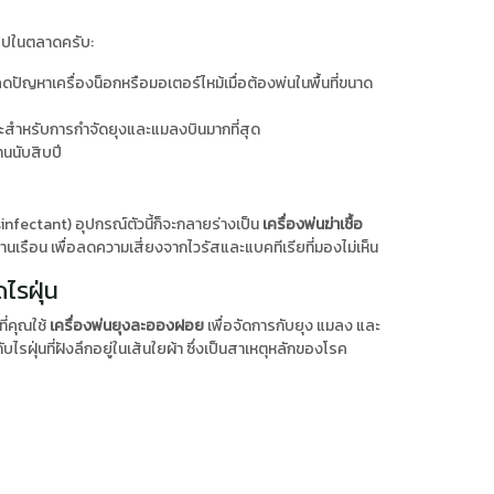
วไปในตลาดครับ:
ัญหาเครื่องน็อกหรือมอเตอร์ไหม้เมื่อต้องพ่นในพื้นที่ขนาด
มาะสำหรับการกำจัดยุงและแมลงบินมากที่สุด
นนับสิบปี
nfectant) อุปกรณ์ตัวนี้ก็จะกลายร่างเป็น
เครื่องพ่นฆ่าเชื้อ
นเรือน เพื่อลดความเสี่ยงจากไวรัสและแบคทีเรียที่มองไม่เห็น
ไรฝุ่น
่คุณใช้
เครื่องพ่นยุงละอองฝอย
เพื่อจัดการกับยุง แมลง และ
ับไรฝุ่นที่ฝังลึกอยู่ในเส้นใยผ้า ซึ่งเป็นสาเหตุหลักของโรค