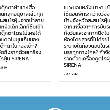
ตุ๊กตาผ้าและเสื่อ
เบาะนอนหลังเบาะคนขับ
นที่ลูกอนุบาลเล่นทุก
ใช้นอนพักระหว่างวิ่ง
สะสมไรฝุ่นจากน้ำลาย
ข้ามจังหวัดสะสมไรฝุ่
หงื่อเด็กเล็กที่ซึมเข้า
จากเหงื่อจากการขับร
ตุ๊กตาโดยไม่เคยได้
ทั้งวันและอากาศปิดใน
แดดในมุมเก็บของ
ห้องโดยสารที่ไม่ค่อยไ
นตุ๊กตาในห้องเด็ก?
ระบายในห้องนอนในร
ัดถึงรากด้วยเครื่อง
บรรทุกทางไกล? กำจั
ไรฝุ่น SIRENA
รากด้วยเครื่องดูดไรฝุ
SIRENA
. 2569
7 ส.ค. 2569