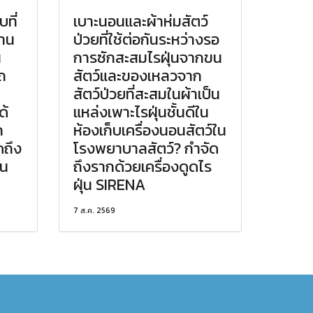
ที่
เบาะนอนและผ้าห่มสัตว์
งาน
ป่วยที่ใช้ต่อกันระหว่างรอ
น
การซักสะสมไรฝุ่นจากขน
ถ
สัตว์และของเหลวจาก
สัตว์ป่วยที่สะสมในผ้าเป็น
ด้
แหล่งเพาะไรฝุ่นชั้นดีใน
ถ
ห้องเก็บเครื่องนอนสัตว์ใน
ดถึง
โรงพยาบาลสัตว์? กำจัด
่น
ถึงรากด้วยเครื่องดูดไร
ฝุ่น SIRENA
7 ส.ค. 2569