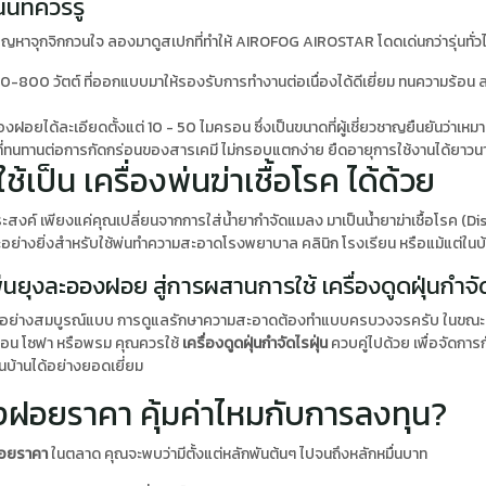
้ที่ควรรู้
ปัญหาจุกจิกกวนใจ ลองมาดูสเปกที่ทำให้ AIROFOG AIROSTAR โดดเด่นกว่ารุ่นทั่
800 วัตต์ ที่ออกแบบมาให้รองรับการทำงานต่อเนื่องได้ดีเยี่ยม ทนความร้อน ลดป
ยได้ละเอียดตั้งแต่ 10 - 50 ไมครอน ซึ่งเป็นขนาดที่ผู้เชี่ยวชาญยืนยันว่าเห
ที่ทนทานต่อการกัดกร่อนของสารเคมี ไม่กรอบแตกง่าย ยืดอายุการใช้งานได้ยาวนา
ใช้เป็น เครื่องพ่นฆ่าเชื้อโรค ได้ด้วย
ค์ เพียงแค่คุณเปลี่ยนจากการใส่น้ำยากำจัดแมลง มาเป็นน้ำยาฆ่าเชื้อโรค (Disi
ะอย่างยิ่งสำหรับใช้พ่นทำความสะอาดโรงพยาบาล คลินิก โรงเรียน หรือแม้แต่ในบ้า
นยุงละอองฝอย สู่การผสานการใช้ เครื่องดูดฝุ่นกำจัด
พ้อย่างสมบูรณ์แบบ การดูแลรักษาความสะอาดต้องทำแบบครบวงจรครับ ในขณะที
นอน โซฟา หรือพรม คุณควรใช้
เครื่องดูดฝุ่นกำจัดไรฝุ่น
ควบคู่ไปด้วย เพื่อจัดการก
นบ้านได้อย่างยอดเยี่ยม
องฝอยราคา คุ้มค่าไหมกับการลงทุน?
ฝอยราคา
ในตลาด คุณจะพบว่ามีตั้งแต่หลักพันต้นๆ ไปจนถึงหลักหมื่นบาท